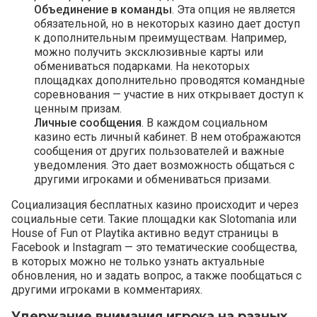
Объединение в команды
. Эта опция не является
обязательной, но в некоторых казино дает доступ
к дополнительным преимуществам. Например,
можно получить эксклюзивные карты или
обмениваться подарками. На некоторых
площадках дополнительно проводятся командные
соревнования — участие в них открывает доступ к
ценным призам.
Личные сообщения
. В каждом социальном
казино есть личный кабинет. В нем отображаются
сообщения от других пользователей и важные
уведомления. Это дает возможность общаться с
другими игроками и обмениваться призами.
Социализация бесплатных казино происходит и через
социальные сети. Такие площадки как Slotomania или
House of Fun от Playtika активно ведут страницы в
Facebook и Instagram — это тематические сообщества,
в которых можно не только узнать актуальные
обновления, но и задать вопрос, а также пообщаться с
другими игроками в комментариях.
Удержание внимания игрока на разных