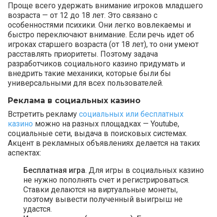
Проще всего удержать внимание игроков младшего
возраста — от 12 до 18 лет. Это связано с
особенностями психики. Они легко вовлекаемы и
быстро переключают внимание. Если речь идет об
игроках старшего возраста (от 18 лет), то они умеют
расставлять приоритеты. Поэтому задача
разработчиков социального казино придумать и
внедрить такие механики, которые были бы
универсальными для всех пользователей.
Реклама в социальных казино
Встретить рекламу
социальных или бесплатных
казино
можно на разных площадках — Youtube,
социальные сети, выдача в поисковых системах.
Акцент в рекламных объявлениях делается на таких
аспектах:
Бесплатная игра
. Для игры в социальных казино
не нужно пополнять счет и регистрироваться.
Ставки делаются на виртуальные монеты,
поэтому вывести полученный выигрыш не
удастся.