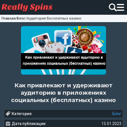
Главная
/
Блог
/
Аудитория бесплатных казино
Как привлекают и удерживают
аудиторию в приложениях
социальных (бесплатных) казино
Категория:
Блог
Дата публикации:
15.01.2023