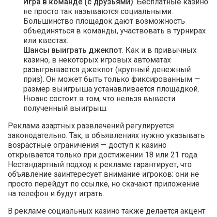
Игра в команде (с друзьями)
. Бесплатные казино
не просто так называются социальными.
Большинство площадок дают возможность
объединяться в команды, участвовать в турнирах
или квестах.
Шансы выиграть джекпот
. Как и в привычных
казино, в некоторых игровых автоматах
разыгрывается джекпот (крупный денежный
приз). Он может быть только фиксированным —
размер выигрыша устанавливается площадкой.
Нюанс состоит в том, что нельзя вывести
полученный выигрыш.
Реклама азартных развлечений регулируется
законодательно. Так, в объявлениях нужно указывать
возрастные ограничения — доступ к казино
открывается только при достижении 18 или 21 года.
Нестандартный подход к рекламе гарантирует, что
объявление заинтересует внимание игроков: они не
просто перейдут по ссылке, но скачают приложение
на телефон и будут играть.
В рекламе социальных казино также делается акцент