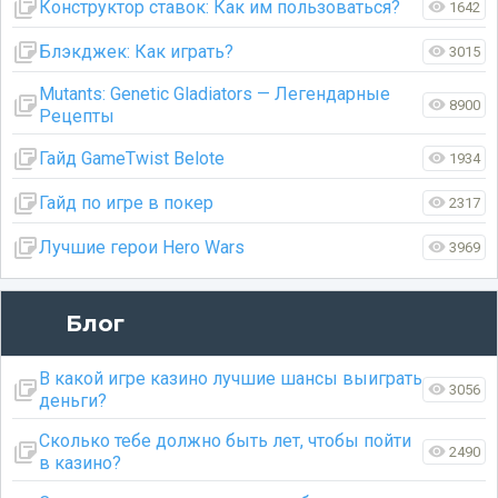
Конструктор ставок: Как им пользоваться?
1642
Блэкджек: Как играть?
3015
Mutants: Genetic Gladiators — Легендарные
8900
Рецепты
Гайд GameTwist Belote
1934
Гайд по игре в покер
2317
Лучшие герои Hero Wars
3969
Блог
В какой игре казино лучшие шансы выиграть
3056
деньги?
Сколько тебе должно быть лет, чтобы пойти
2490
в казино?