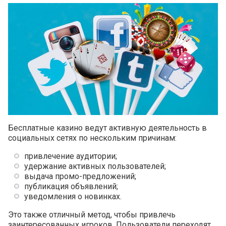
Бесплатные казино ведут активную деятельность в
социальных сетях по нескольким причинам:
привлечение аудитории;
удержание активных пользователей;
выдача промо-предложений;
публикация объявлений;
уведомления о новинках.
Это также отличный метод, чтобы привлечь
заинтересованных игроков. Пользователи переходят