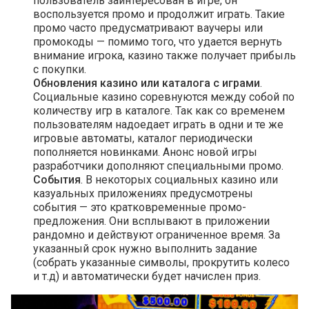
пользователь заинтересован в игре, он
воспользуется промо и продолжит играть. Такие
промо часто предусматривают ваучеры или
промокоды — помимо того, что удается вернуть
внимание игрока, казино также получает прибыль
с покупки.
Обновления казино или каталога с играми
.
Социальные казино соревнуются между собой по
количеству игр в каталоге. Так как со временем
пользователям надоедает играть в одни и те же
игровые автоматы, каталог периодически
пополняется новинками. Анонс новой игры
разработчики дополняют специальными промо.
События
. В некоторых социальных казино или
казуальных приложениях предусмотрены
события — это кратковременные промо-
предложения. Они всплывают в приложении
рандомно и действуют ограниченное время. За
указанный срок нужно выполнить задание
(собрать указанные символы, прокрутить колесо
и т.д) и автоматически будет начислен приз.