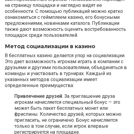
на страницу площадки и наглядно видят ее
особенности. С помощью публикаций можно кратко
ознакомиться с геймплеем казино, его бонусными
предложениями, новинками каталога. Публикации
также дают возможность оценить востребованность
площадок среди пользователей.
Метод социализации в казино
В бесплатных казино делается упор на социализации.
Это дает возможность игрокам играть в компании с
друзьями и другими пользователями, объединяться в
команды и участвовать в турнирах. Каждый из
указанных методов социализации имеет
определенные преимущества:
Привлечение друзей
. За приглашение друза
игрокам начисляется специальный бонус — это
может быть пакет бесплатных монет или
фриспины. Количество друзей, которых можно
пригласить, не ограничено. Бонус начисляется
только в том случае, если игрок впервые
регистрируется на площадке.