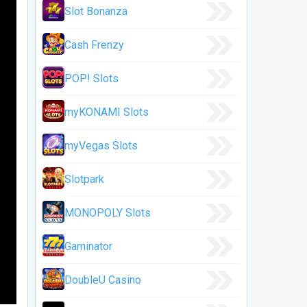
Slot Bonanza
Cash Frenzy
POP! Slots
myKONAMI Slots
myVegas Slots
Slotpark
MONOPOLY Slots
Gaminator
DoubleU Casino