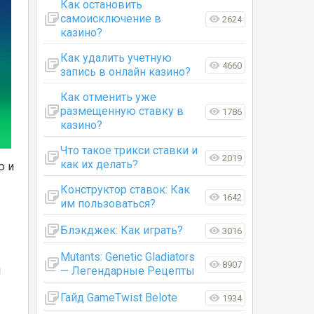
Как остановить
самоисключение в
2624
казино?
Как удалить учетную
4660
запись в онлайн казино?
Как отменить уже
размещенную ставку в
1786
казино?
Что такое трикси ставки и
2019
как их делать?
ю и
Конструктор ставок: Как
1642
им пользоваться?
Блэкджек: Как играть?
3016
Mutants: Genetic Gladiators
8907
и
— Легендарные Рецепты
Гайд GameTwist Belote
1934