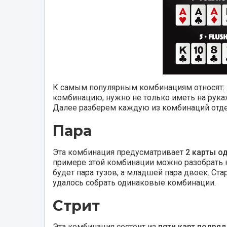
К самым популярным комбинациям относят:
комбинацию, нужно не только иметь на рука
Далее разберем каждую из комбинаций отд
Пара
Эта комбинация предусматривает
2 карты о
примере этой комбинации можно разобрать 
будет пара тузов, а младшей пара двоек. Ст
удалось собрать одинаковые комбинации.
Стрит
Эта комбинация состоит из
пяти карт подряд