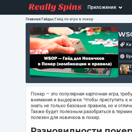
Приложения
Главная
/
Гайды
/
Гайд по игре в покер
WSO
Ка
Вр
Т
Р
Покер — это популярная карточная игра, тр
внимания и выдержки. Чтобы приступить к иг
знать не только базовые правила, но и отли
Также будет полезным разобраться в термин
полезен для новичков в покер.
Разновидности поке