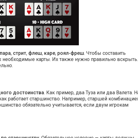
пара
,
стрит
,
флеш
,
каре
,
роял-фреш
. Чтобы составить
х необходимые карты. Их также нужно правильно вскрыть.
ельно.
дного достоинства
. Как пример, два Туза или два Валета. Н
как работает старшинство. Например, старшей комбинацие
аршинство обязательно учитывается, если двум игрокам
 по старшинству
. Обязательное условие — карты должны