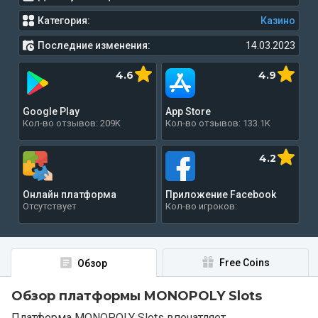
Категория:
Казино
Последние изменения:
14.03.2023
4.6
4.9
Google Play
App Store
Кол-во отзывов: 209K
Кол-во отзывов: 133.1K
4.2
Онлайн платформа
Приложение Facebook
Отсутствует
Кол-во игроков:
Free Coins
Обзор
Обзор платформы MONOPOLY Slots
Платформа MONOPOLY Slots впечатляет