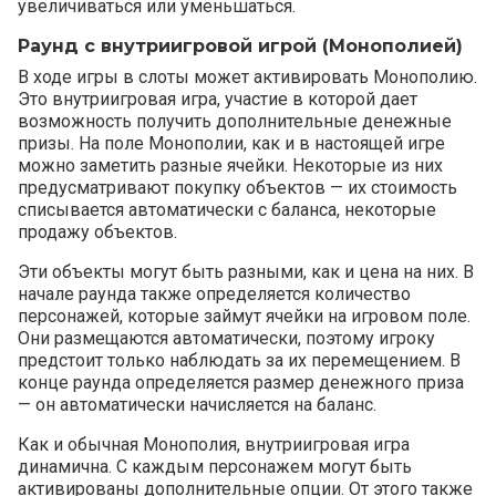
увеличиваться или уменьшаться.
Раунд с внутриигровой игрой (Монополией)
В ходе игры в слоты может активировать Монополию.
Это внутриигровая игра, участие в которой дает
возможность получить дополнительные денежные
призы. На поле Монополии, как и в настоящей игре
можно заметить разные ячейки. Некоторые из них
предусматривают покупку объектов — их стоимость
списывается автоматически с баланса, некоторые
продажу объектов.
Эти объекты могут быть разными, как и цена на них. В
начале раунда также определяется количество
персонажей, которые займут ячейки на игровом поле.
Они размещаются автоматически, поэтому игроку
предстоит только наблюдать за их перемещением. В
конце раунда определяется размер денежного приза
— он автоматически начисляется на баланс.
Как и обычная Монополия, внутриигровая игра
динамична. С каждым персонажем могут быть
активированы дополнительные опции. От этого также