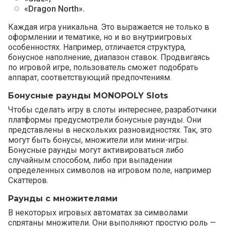
«Dragon North».
Каждая игра уникальна. Это выражается не только в
оформлении и тематике, но и во внутриигровых
особенностях. Например, отличается структура,
бонусное наполнение, диапазон ставок. Продвигаясь
по игровой игре, пользователь сможет подобрать
аппарат, соответствующий предпочтениям.
Бонусные раунды MONOPOLY Slots
Чтобы сделать игру в слоты интереснее, разработчики
платформы предусмотрели бонусные раунды. Они
представлены в нескольких разновидностях. Так, это
могут быть бонусы, множители или мини-игры.
Бонусные раунды могут активироваться либо
случайным способом, либо при выпадении
определенных символов на игровом поле, например
Скаттеров.
Раунды с множителями
В некоторых игровых автоматах за символами
спрятаны множители. Они выполняют простую роль —