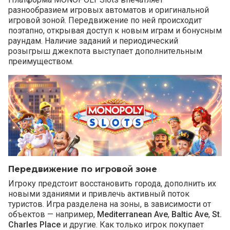
разнообразием игровых автоматов и оригинальной
игровой зоной. Передвижение по ней происходит
поэтапно, открывая доступ к новым играм и бонусным
раундам. Наличие заданий и периодический
розыгрыш джекпота выступает дополнительным
преимуществом.
Передвижение по игровой зоне
Игроку предстоит восстановить города, дополнить их
новыми зданиями и привлечь активный поток
туристов. Игра разделена на зоны, в зависимости от
объектов — например,
Mediterranean Ave
,
Baltic Ave
,
St.
Charles Place
и другие. Как только игрок покупает