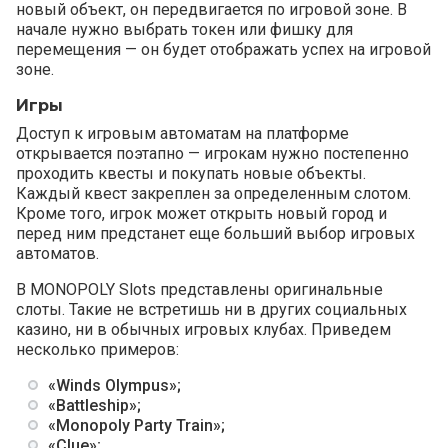
новый объект, он передвигается по игровой зоне. В
начале нужно выбрать токен или фишку для
перемещения — он будет отображать успех на игровой
зоне.
Игры
Доступ к игровым автоматам на платформе
открывается поэтапно — игрокам нужно постепенно
проходить квесты и покупать новые объекты.
Каждый квест закреплен за определенным слотом.
Кроме того, игрок может открыть новый город и
перед ним предстанет еще больший выбор игровых
автоматов.
В MONOPOLY Slots представлены оригинальные
слоты. Такие не встретишь ни в других социальных
казино, ни в обычных игровых клубах. Приведем
несколько примеров:
«Winds Olympus»;
«Battleship»;
«Monopoly Party Train»;
«Clue»;