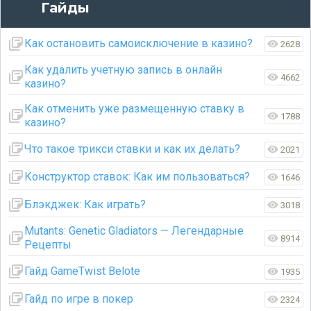
Гайды
Как остановить самоисключение в казино?
2628
Как удалить учетную запись в онлайн
4662
казино?
Как отменить уже размещенную ставку в
1788
казино?
Что такое трикси ставки и как их делать?
2021
Конструктор ставок: Как им пользоваться?
1646
Блэкджек: Как играть?
3018
Mutants: Genetic Gladiators — Легендарные
8914
Рецепты
Гайд GameTwist Belote
1935
Гайд по игре в покер
2324