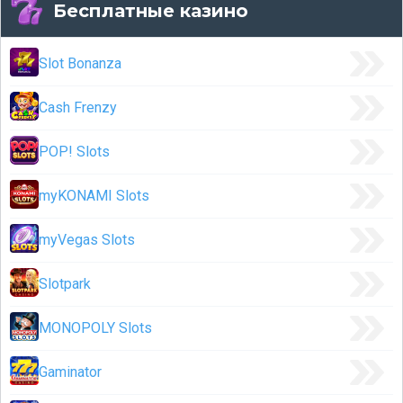
Бесплатные казино
Slot Bonanza
Cash Frenzy
POP! Slots
myKONAMI Slots
myVegas Slots
Slotpark
MONOPOLY Slots
Gaminator