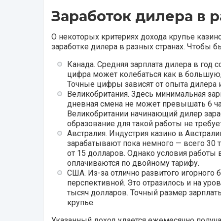
Заработок дилера в 
О некоторых критериях дохода крупье казино
заработке дилера в разных странах. Чтобы б
Канада. Средняя зарплата дилера в год с
цифра может колебаться как в большую,
Точные цифры зависят от опыта дилера 
Великобритания. Здесь минимальная зарпл
дневная смена не может превышать 6 ч
Великобритании начинающий дилер зараб
образование для такой работы не требует
Австралия. Индустрия казино в Австрали
зарабатывают пока немного — всего 30 т
от 15 долларов. Однако условия работы 
оплачиваются по двойному тарифу.
США. Из-за отлично развитого игорного 
перспективной. Это отразилось и на уро
тысяч долларов. Точный размер зарплаты 
крупье.
Указанный доход удается ежемесячно получа