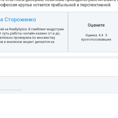
рофессия крупье остается прибыльной и перспективной.
на Стороженко
Оцените
й на ReallySpins. В гэмблинг-индустрии
т суть работы онлайн-казино от и до,
Оценка: 4.4 · 3
щательно проверена по множеству
проголосовавших
в и анализов акцент делается на