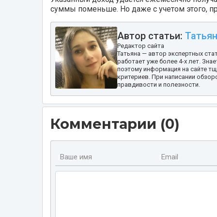
суммы поменьше. Но даже с учетом этого, п
Автор статьи:
Татья
Редактор сайта
Татьяна — автор экспертных стате
работает уже более 4-х лет. Знае
поэтому информация на сайте т
критериев. При написании обзоро
правдивости и полезности.
Комментарии (
0
)
Ваше имя
Email