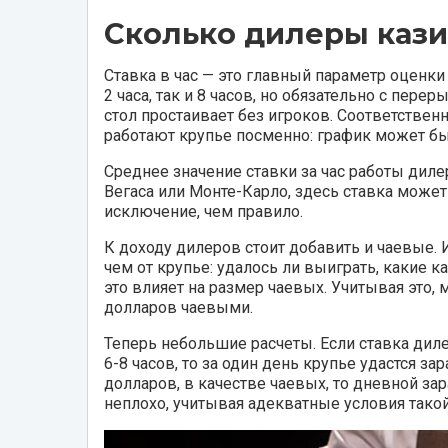
Сколько дилеры кази
Ставка в час — это главный параметр оценк
2 часа, так и 8 часов, но обязательно с пере
стол простаивает без игроков. Соответственн
работают крупье посменно: график может быть
Среднее значение ставки за час работы дил
Вегаса или Монте-Карло, здесь ставка может
исключение, чем правило.
К доходу дилеров стоит добавить и чаевые. И
чем от крупье: удалось ли выиграть, какие 
это влияет на размер чаевых. Учитывая это, 
долларов чаевыми.
Теперь небольшие расчеты. Если ставка дил
6-8 часов, то за один день крупье удастся з
долларов, в качестве чаевых, то дневной за
неплохо, учитывая адекватные условия такой