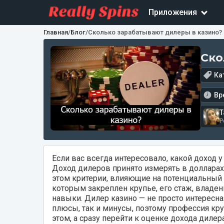
Приложения
Главная
/
Блог
/
Сколько зарабатывают дилеры в казино?
Ско
Ка
Вр
Т
Р
Если вас всегда интересовало, какой доход 
Доход дилеров принято измерять в долларах и
этом критерии, влияющие на потенциальный 
которым закреплен крупье, его стаж, влад
навыки. Дилер казино — не просто интересная
плюсы, так и минусы, поэтому профессия кр
этом, а сразу перейти к оценке дохода дилера