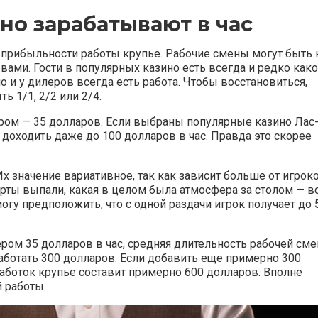
но зарабатывают в час
и прибыльности работы крупье. Рабочие смены могут быть 
рывами. Гости в популярных казино есть всегда и редко как
о и у дилеров всегда есть работа. Чтобы восстановиться,
 1/1, 2/2 или 2/4.
ером — 35 долларов. Если выбраны популярные казино Лас
 доходить даже до 100 долларов в час. Правда это скорее
х значение вариативное, так как зависит больше от игроко
карты выпали, какая в целом была атмосфера за столом — в
могу предположить, что с одной раздачи игрок получает до 
ером 35 долларов в час, средняя длительность рабочей см
аработать 300 долларов. Если добавить еще примерно 300
работок крупье составит примерно 600 долларов. Вполне
 работы.