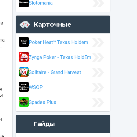
Slotomania
 в
Карточные
та
Poker Heat™ Texas Holdem
.
Zynga Poker - Texas HoldEm
Solitaire - Grand Harvest
WSOP
я
ны
Spades Plus
н
Гайды
на