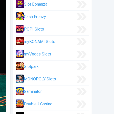
Slot Bonanza
Cash Frenzy
POP! Slots
myKONAMI Slots
myVegas Slots
Slotpark
MONOPOLY Slots
Gaminator
DoubleU Casino