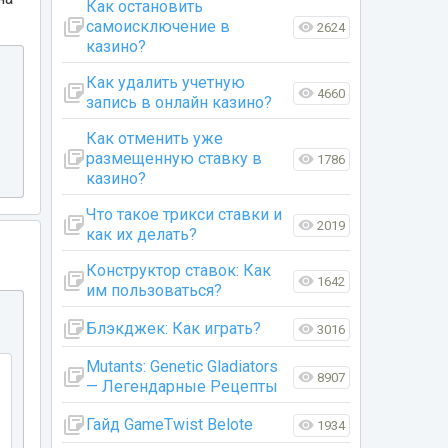
Как остановить
самоисключение в
2624
казино?
Как удалить учетную
4660
запись в онлайн казино?
Как отменить уже
размещенную ставку в
1786
казино?
Что такое трикси ставки и
2019
как их делать?
Конструктор ставок: Как
1642
им пользоваться?
Блэкджек: Как играть?
3016
Mutants: Genetic Gladiators
8907
— Легендарные Рецепты
Гайд GameTwist Belote
1934