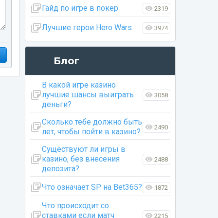
Гайд по игре в покер
2319
Лучшие герои Hero Wars
3974
Блог
В какой игре казино
лучшие шансы выиграть
3058
деньги?
Сколько тебе должно быть
2490
лет, чтобы пойти в казино?
Существуют ли игры в
казино, без внесения
2488
депозита?
Что означает SP на Bet365?
1872
Что происходит со
ставками если матч
2215