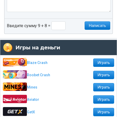
Введите сумму 9 + 8
Игры на деньги
Играть
Blaze Crash
Играть
Roobet Crash
Играть
Mines
Играть
Aviator
Играть
GetX