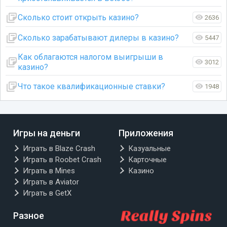
Сколько стоит открыть казино?
2636
Сколько зарабатывают дилеры в казино?
5447
Как облагаются налогом выигрыши в
3012
казино?
Что такое квалификационные ставки?
1948
Игры на деньги
Приложения
Играть в Blaze Crash
Казуальные
Играть в Roobet Crash
Карточные
Играть в Mines
Казино
Играть в Aviator
Играть в GetX
Разное