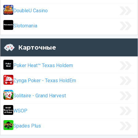
DoubleU Casino
Slotomania
Карточные
Poker Heat™ Texas Holdem
Zynga Poker - Texas HoldEm
Solitaire - Grand Harvest
WSOP
Spades Plus