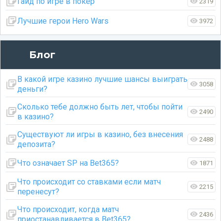
Гайд по игре в покер
2319
Лучшие герои Hero Wars
3972
Блог
В какой игре казино лучшие шансы выиграть
3058
деньги?
Сколько тебе должно быть лет, чтобы пойти
2490
в казино?
Существуют ли игры в казино, без внесения
2488
депозита?
Что означает SP на Bet365?
1871
Что происходит со ставками если матч
2215
перенесут?
Что происходит, когда матч
2436
приостанавливается в Bet365?