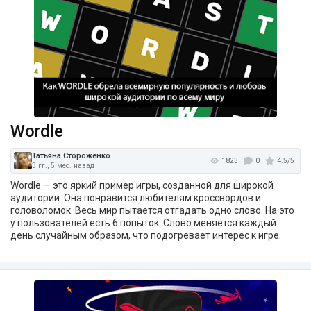
Wordle
Татьяна Стороженко
1237
2 гг., 4 мес. назад
Wordle — это яркий пример игры, созданной для широкой
аудитории. Она понравится любителям кроссвордов и
головоломок. Весь мир пытается отгадать одно слово. На это
у пользователей есть 6 попыток. Слово меняется каждый
день случайным образом, что подогревает интерес к игре.