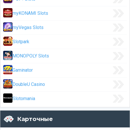
myKONAMI Slots
myVegas Slots
Slotpark
MONOPOLY Slots
Gaminator
DoubleU Casino
Slotomania
Карточные