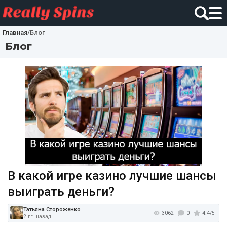
Главная
/
Блог
Блог
В какой игре казино лучшие шансы
выиграть деньги?