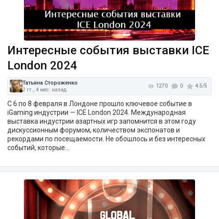
Интересные события выставки ICE
London 2024
С 6 по 8 февраля в Лондоне прошло ключевое событие в
iGaming индустрии — ICE London 2024. Международная
выставка индустрии азартных игр запомнится в этом году
дискуссионным форумом, количеством экспонатов и
рекордами по посещаемости. Не обошлось и без интересных
событий, которые…