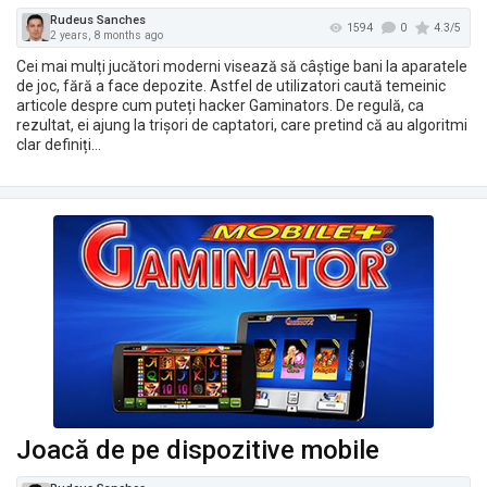
Cei mai mulți jucători moderni visează să câștige bani la aparatele
de joc, fără a face depozite. Astfel de utilizatori caută temeinic
articole despre cum puteți hacker Gaminators. De regulă, ca
rezultat, ei ajung la trișori de captatori, care pretind că au algoritmi
clar definiți…
Rudeus Sanches
1753
Joacă de pe dispozitive mobile
2 years, 4 months ago