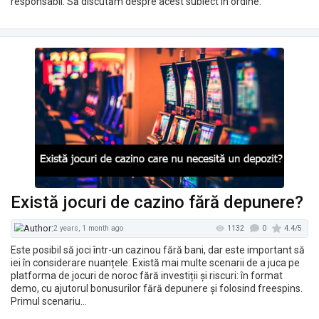
responsabil. Să discutăm despre acest subiect în ordine.
Există jocuri de cazino fără depunere?
2101
2 years ago
Este posibil să joci într-un cazinou fără bani, dar este important să
iei în considerare nuanțele. Există mai multe scenarii de a juca pe
platforma de jocuri de noroc fără investiții și riscuri: în format
demo, cu ajutorul bonusurilor fără depunere și folosind freespins.
Primul scenariu…