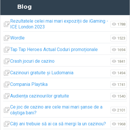
Blog
Rezultatele celei mai mari expoziții de iGaming -
1070
2 years, 4 months ago
1788
ICE London 2023
Wordle
1523
Tap Tap Heroes Actual Coduri promoționale
1694
Crash jocuri de cazino
1841
Cazinouri gratuite și Ludomania
1494
Compania Playtika
1741
Audiența cazinourilor gratuite
1540
Ce joc de cazino are cele mai mari șanse de a
2101
câștiga bani?
Câți ani trebuie să ai ca să mergi la un cazinou?
1968