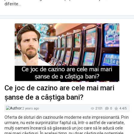
diferite…
Tatyana Storozhenko
1741
1 year, 11 months ago
Ce joc de cazino are cele mai mari
șanse de a câștiga bani?
Oferta de sloturi din cazinourile moderne este impresionantă. Prin
urmare, nu este surprinzător faptul că, într-o astfel de varietate,
mulți oameni încearcă să găsească un joc care să le aducă cele
mai mari câștiguri. În același timp, nu doar câștigurile potențiale