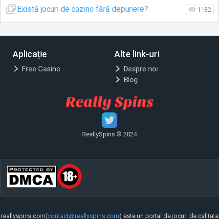
Există jocuri de cazino fără depunere?
1132
Aplicație
Alte link-uri
1556
2 years, 8 months ago
Free Casino
Despre noi
Blog
ReallySpins © 2024
reallyspins.com(
contact@reallyspins.com
) este un portal de jocuri de calitate