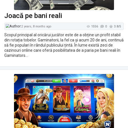
Joacă pe bani reali
Scopul principal al oricărui jucător este de a obține un profit stabil
1084
2 years, 4 months ago
din rotația tobelor. Gaminatorii, la fel ca și acum 20 de ani, continuă
să fie populari în rândul publicului țintă. În lume există zeci de
cazinouri online care oferă posibilitatea de a paria pe bani reali în
Gaminators…