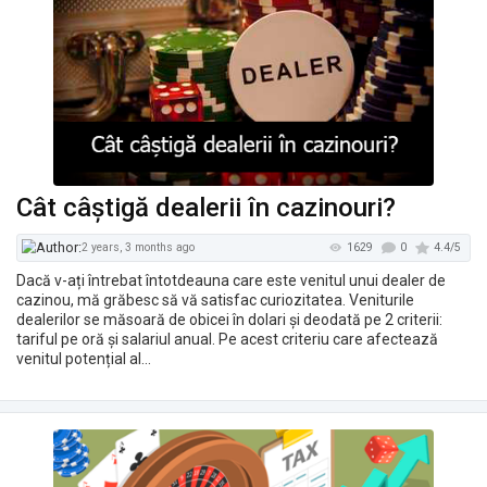
Cât câștigă dealerii în cazinouri?
Dacă v-ați întrebat întotdeauna care este venitul unui dealer de
1744
2 years, 2 months ago
cazinou, mă grăbesc să vă satisfac curiozitatea. Veniturile
dealerilor se măsoară de obicei în dolari și deodată pe 2 criterii:
tariful pe oră și salariul anual. Pe acest criteriu care afectează
venitul potențial al…