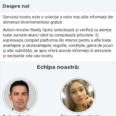
Despre noi
Serviciul nostru este o colecție a celor mai utile informații din
domeniul divertismentului gratuit.
Autorii revistei Really Spins selectează și verifică cu atenție
toate sursele atunci când își compilează articolele. Ei
explorează complet platforma din interior pentru a afla toate
avantajele și dezavantajele, regulile, condițiile, gama de jocuri
și alte subtilități, iar apoi oferă aceste informații în articolele
și secțiunile site-ului nostru.
Echipa noastră: