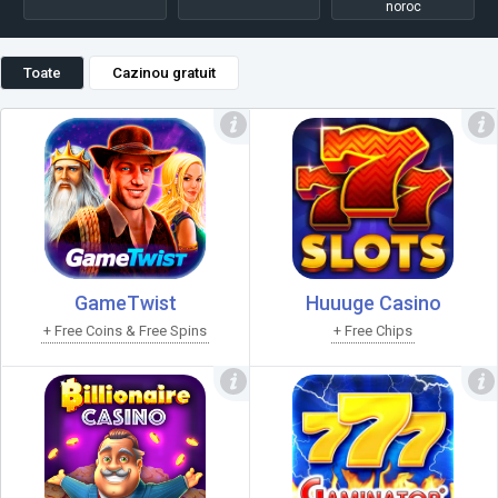
noroc
Toate
Cazinou gratuit
GameTwist
Huuuge Casino
+ Free Coins & Free Spins
+ Free Chips