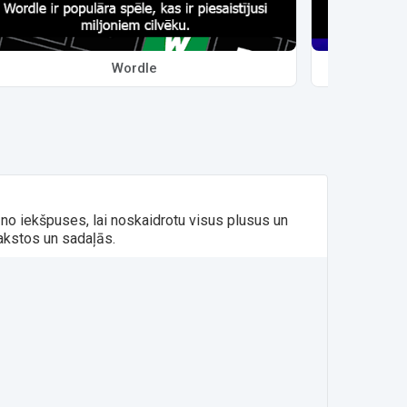
Wordle
 no iekšpuses, lai noskaidrotu visus plusus un
akstos un sadaļās.