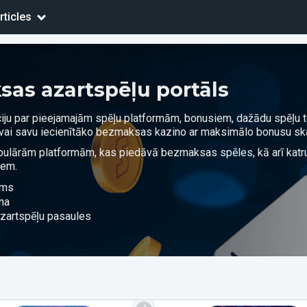
rticles
sas azartspēļu portāls
ciju par pieejamajām spēļu platformām, bonusiem, dažādu spēļu tēm
li vai savu iecienītāko bezmaksas kazino ar maksimālo bonusu ska
pulārām platformām, kas piedāvā bezmaksas spēles, kā arī katr
iem.
ums
na
azartspēļu pasaules