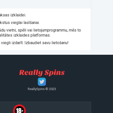
ksas izklaidei.
stus vieglai lasīšanai.
du vietni, spēli vai lietojumprogrammu, mēs to
litātes izklaides platformas.
 viegli izdarīt. Izbaudiet savu lietošanu!
ReallySpins © 2023