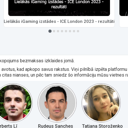
Lielākās iGaming izstādes - ICE London 2023 - rezultāti
pkopojums bezmaksas izklaides jomā.
s avotus, kad apkopo savus rakstus. Viņi pilnībā izpēta platformu
 citas nianses, un pēc tam sniedz šo informāciju mūsu vietnes r
rberts Lī
Rudeus Sanches
Tatjana Storoženko