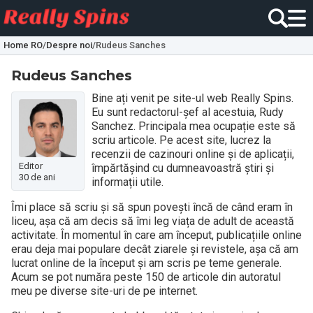
Home RO
/
Despre noi
/
Rudeus Sanches
Rudeus Sanches
Bine ați venit pe site-ul web Really Spins.
Eu sunt redactorul-șef al acestuia, Rudy
Sanchez. Principala mea ocupație este să
scriu articole. Pe acest site, lucrez la
recenzii de cazinouri online și de aplicații,
Editor
împărtășind cu dumneavoastră știri și
30 de ani
informații utile.
Îmi place să scriu și să spun povești încă de când eram în
liceu, așa că am decis să îmi leg viața de adult de această
activitate. În momentul în care am început, publicațiile online
erau deja mai populare decât ziarele și revistele, așa că am
lucrat online de la început și am scris pe teme generale.
Acum se pot număra peste 150 de articole din autoratul
meu pe diverse site-uri de pe internet.