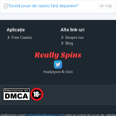
Există jocuri de cazino fără depunere?
1132
Aplicație
Alte link-uri
Free Casino
Despre noi
Blog
ReallySpins © 2024
reallyspins.com(
contact@reallyspins.com
) este un portal de jocuri de calitate