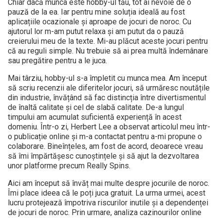
Chiar dacă munca este hobby-ul tău, tot ai nevoie de o
pauză de la ea. Iar pentru mine soluția ideală au fost
aplicațiile ocazionale și aproape de jocuri de noroc. Cu
ajutorul lor m-am putut relaxa și am putut da o pauză
creierului meu de la texte. Mi-au plăcut aceste jocuri pentru
că au reguli simple. Nu trebuie să ai prea multă îndemânare
sau pregătire pentru a le juca.
Mai târziu, hobby-ul s-a împletit cu munca mea. Am început
să scriu recenzii ale diferitelor jocuri, să urmăresc noutățile
din industrie, învățând să fac distincția între divertismentul
de înaltă calitate și cel de slabă calitate. De-a lungul
timpului am acumulat suficientă experiență în acest
domeniu. Într-o zi, Herbert Lee a observat articolul meu într-
o publicație online și m-a contactat pentru a-mi propune o
colaborare. Bineînțeles, am fost de acord, deoarece vreau
să îmi împărtășesc cunoștințele și să ajut la dezvoltarea
unor platforme precum Really Spins.
Aici am început să învăț mai multe despre jocurile de noroc.
Îmi place ideea că le poți juca gratuit. La urma urmei, acest
lucru protejează împotriva riscurilor inutile și a dependenței
de jocuri de noroc. Prin urmare, analiza cazinourilor online