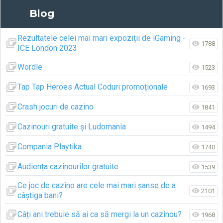
Blog
Rezultatele celei mai mari expoziții de iGaming -
1788
ICE London 2023
Wordle
1523
Tap Tap Heroes Actual Coduri promoționale
1693
Crash jocuri de cazino
1841
Cazinouri gratuite și Ludomania
1494
Compania Playtika
1740
Audiența cazinourilor gratuite
1539
Ce joc de cazino are cele mai mari șanse de a
2101
câștiga bani?
Câți ani trebuie să ai ca să mergi la un cazinou?
1968