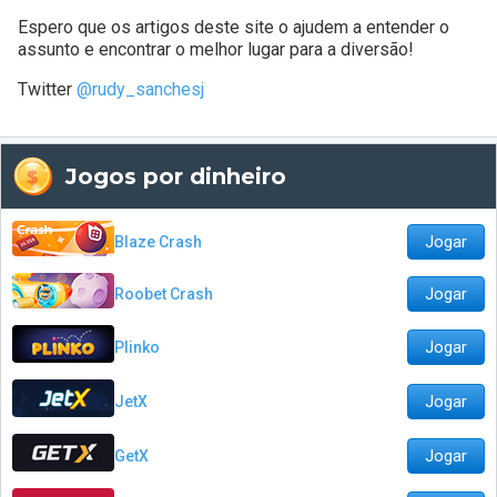
Espero que os artigos deste site o ajudem a entender o
assunto e encontrar o melhor lugar para a diversão!
Twitter
@rudy_sanchesj
Jogos por dinheiro
Jogar
Blaze Crash
Jogar
Roobet Crash
Jogar
Plinko
Jogar
JetX
Jogar
GetX