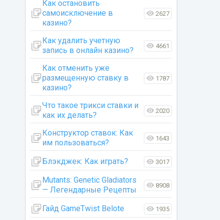
Как остановить
самоисключение в
2627
казино?
Как удалить учетную
4661
запись в онлайн казино?
Как отменить уже
размещенную ставку в
1787
казино?
Что такое трикси ставки и
2020
как их делать?
Конструктор ставок: Как
1643
им пользоваться?
Блэкджек: Как играть?
3017
Mutants: Genetic Gladiators
8908
— Легендарные Рецепты
Гайд GameTwist Belote
1935