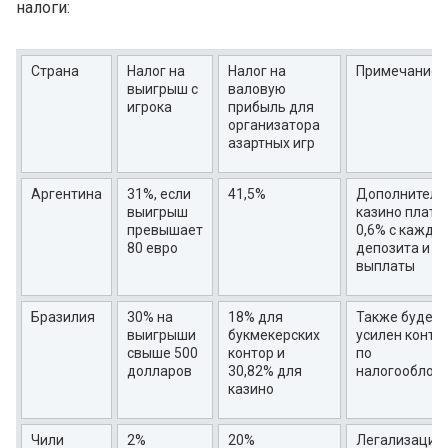
налоги:
Страна
Налог на
Налог на
Примечание
выигрыш с
валовую
игрока
прибыль для
организатора
азартных игр
Аргентина
31%, если
41,5%
Дополнитель
выигрыш
казино платя
превышает
0,6% с каждо
80 евро
депозита и
выплаты
Бразилия
30% на
18% для
Также будет
выигрыши
букмекерских
усилен контр
свыше 500
контор и
по
долларов
30,82% для
налогооблож
казино
Чили
2%
20%
Легализация