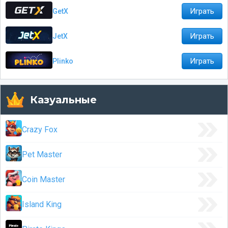
Играть
GetX
Играть
JetX
Играть
Plinko
Казуальные
Crazy Fox
Pet Master
Coin Master
Island King