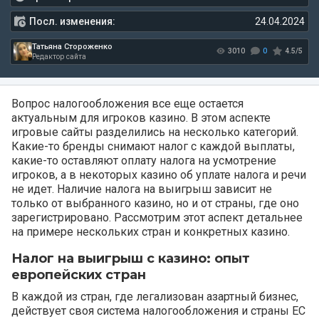
Посл. изменения:
24.04.2024
Вопрос налогообложения все еще остается
актуальным для игроков казино. В этом аспекте
игровые сайты разделились на несколько категорий.
Татьяна Стороженко
3010
Какие-то бренды снимают налог с каждой выплаты,
Редактор сайта
какие-то оставляют оплату налога на усмотрение
игроков, а в некоторых казино об уплате налога и речи
не идет. Наличие налога на выигрыш зависит не
только от выбранного казино, но и от страны, где оно
зарегистрировано. Рассмотрим этот аспект детальнее
на примере нескольких стран и конкретных казино.
Налог на выигрыш с казино: опыт
европейских стран
В каждой из стран, где легализован азартный бизнес,
действует своя система налогообложения и страны ЕС