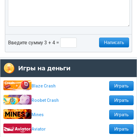
Введите сумму 3 + 4
Игры на деньги
Играть
Blaze Crash
Играть
Roobet Crash
Играть
Mines
Играть
Aviator