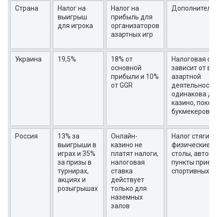
Страна
Налог на
Налог на
Дополнитель
выигрыш
прибыль для
для игрока
организаторов
азартных игр
Украина
19,5%
18% от
Налоговая ст
основной
зависит от ви
прибыли и 10%
азартной
от GGR
деятельности
одинакова дл
казино, покер
букмекеров
Россия
13% за
Онлайн-
Налог стягива
выигрыши в
казино не
физические и
играх и 35%
платят налоги,
столы, автома
за призы в
налоговая
пункты прием
турнирах,
ставка
спортивных с
акциях и
действует
розыгрышах
только для
наземных
залов