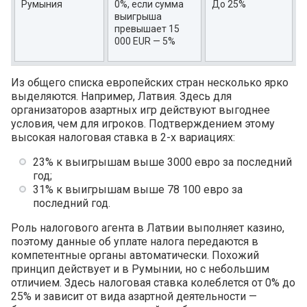
Румыния
0%, если сумма
До 25%
выигрыша
превышает 15
000 EUR — 5%
Из общего списка европейских стран несколько ярко
выделяются. Например, Латвия. Здесь для
организаторов азартных игр действуют выгоднее
условия, чем для игроков. Подтверждением этому
высокая налоговая ставка в 2-х вариациях:
23% к выигрышам выше 3000 евро за последний
год;
31% к выигрышам выше 78 100 евро за
последний год.
Роль налогового агента в Латвии выполняет казино,
поэтому данные об уплате налога передаются в
компетентные органы автоматически. Похожий
принцип действует и в Румынии, но с небольшим
отличием. Здесь налоговая ставка колеблется от 0% до
25% и зависит от вида азартной деятельности —