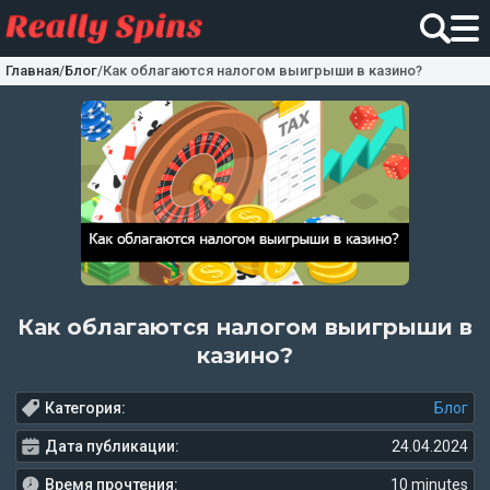
Главная
/
Блог
/
Как облагаются налогом выигрыши в казино?
Как облагаются налогом выигрыши в
казино?
Категория:
Блог
Дата публикации:
24.04.2024
Время прочтения:
10 minutes