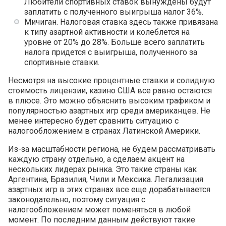
Любители спортивных ставок вынуждены будут
заплатить с полученного выигрыша налог 36%.
Мичиган. Налоговая ставка здесь также привязана
к типу азартной активности и колеблется на
уровне от 20% до 28%. Больше всего заплатить
налога придется с выигрыша, полученного за
спортивные ставки.
Несмотря на высокие процентные ставки и солидную
стоимость лицензии, казино США все равно остаются
в плюсе. Это можно объяснить высоким трафиком и
популярностью азартных игр среди американцев. Не
менее интересно будет сравнить ситуацию с
налогообложением в странах Латинской Америки.
Из-за масштабности региона, не будем рассматривать
каждую страну отдельно, а сделаем акцент на
нескольких лидерах рынка. Это такие страны как
Аргентина, Бразилия, Чили и Мексика. Легализация
азартных игр в этих странах все еще дорабатывается
законодательно, поэтому ситуация с
налогообложением может поменяться в любой
момент. По последним данным действуют такие