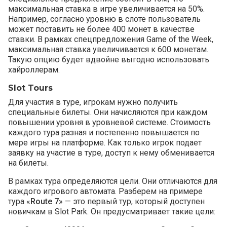
максимальная ставка в игре увеличивается на 50%.
Например, согласно уровню в слоте пользователь
может поставить не более 400 монет в качестве
ставки. В рамках спецпредложения Game of the Week,
максимальная ставка увеличивается к 600 монетам.
Такую опцию будет вдвойне выгодно использовать
хайроллерам.
Slot Tours
Для участия в туре, игрокам нужно получить
специальные билеты. Они начисляются при каждом
повышении уровня в уровневой системе. Стоимость
каждого тура разная и постепенно повышается по
мере игры на платформе. Как только игрок подает
заявку на участие в туре, доступ к нему обменивается
на билеты.
В рамках тура определяются цели. Они отличаются для
каждого игрового автомата. Разберем на примере
тура «
Route 7
» — это первый тур, который доступен
новичкам в Slot Park. Он предусматривает такие цели: