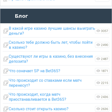
Блог
В какой игре казино лучшие шансы выиграть
3057
деньги?
Сколько тебе должно быть лет, чтобы пойти
2490
в казино?
Существуют ли игры в казино, без внесения
2487
депозита?
Что означает SP на Bet365?
1871
Что происходит со ставками если матч
2215
перенесут?
Что происходит, когда матч
2436
приостанавливается в Bet365?
Сколько стоит открыть казино?
2636