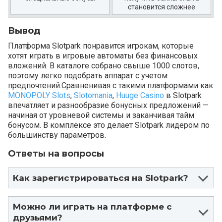
становится сложнее
Вывод
Платформа Slotpark понравится игрокам, которые
хотят играть в игровые автоматы без финансовых
вложений. В каталоге собрано свыше 1000 слотов,
поэтому легко подобрать аппарат с учетом
предпочтений.Сравненивая с такими платформами как
MONOPOLY Slots
,
Slotomania
,
Huuge Casino
в Slotpark
впечатляет и разнообразие бонусных предложений —
начиная от уровневой системы и заканчивая тайм
бонусом. В комплексе это делает Slotpark лидером по
большинству параметров.
Ответы на вопросы
Как зарегистрироваться на Slotpark?
Можно ли играть на платформе с
друзьями?