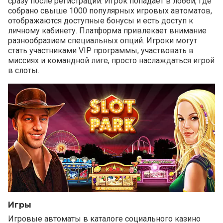
сразу после регистрации. Игрок попадает в лобби, где
собрано свыше 1000 популярных игровых автоматов,
отображаются доступные бонусы и есть доступ к
личному кабинету. Платформа привлекает внимание
разнообразием специальных опций. Игроки могут
стать участниками VIP программы, участвовать в
миссиях и командной лиге, просто наслаждаться игрой
в слоты.
Игры
Игровые автоматы в каталоге социального казино