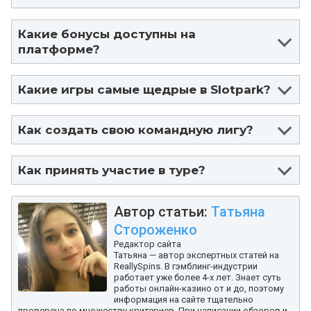
Какие бонусы доступны на
платформе?
Какие игры самые щедрые в Slotpark?
Как создать свою командную лигу?
Как принять участие в туре?
Автор статьи:
Татьяна
Стороженко
Редактор сайта
Татьяна — автор экспертных статей на
ReallySpins. В гэмблинг-индустрии
работает уже более 4-х лет. Знает суть
работы онлайн-казино от и до, поэтому
информация на сайте тщательно
проверена по множеству критериев. При написании обзоров и