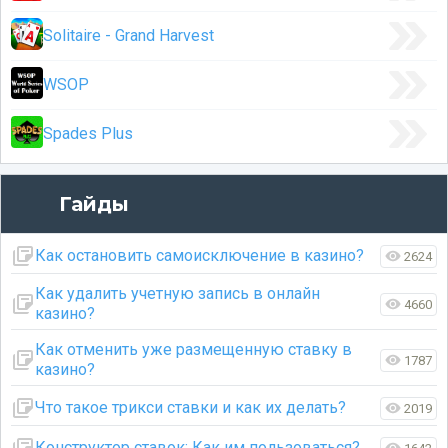
Solitaire - Grand Harvest
WSOP
Spades Plus
Гайды
Как остановить самоисключение в казино?
2624
Как удалить учетную запись в онлайн
4660
казино?
Как отменить уже размещенную ставку в
1787
казино?
Что такое трикси ставки и как их делать?
2019
Конструктор ставок: Как им пользоваться?