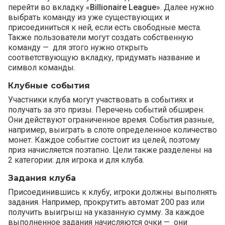
перейти во вкладку «
Billionaire League
». Далее нужно
выбрать команду из уже существующих и
присоединиться к ней, если есть свободные места.
Также пользователи могут создать собственную
команду — для этого нужно открыть
соответствующую вкладку, придумать название и
символ команды.
Клубные события
Участники клуба могут участвовать в событиях и
получать за это призы. Перечень событий обширен.
Они действуют ограниченное время. События разные,
например, выиграть в слоте определенное количество
монет. Каждое событие состоит из целей, поэтому
приз начисляется поэтапно. Цели также разделены на
2 категории: для игрока и для клуба.
Задания клуба
Присоединившись к клубу, игроки должны выполнять
задания. Например, прокрутить автомат 200 раз или
получить выигрыш на указанную сумму. За каждое
выполненное задания начисляются очки — они