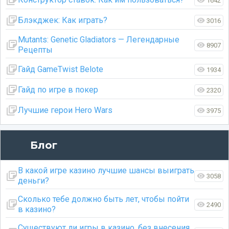
1642
Блэкджек: Как играть?
3016
Mutants: Genetic Gladiators — Легендарные
8907
Рецепты
Гайд GameTwist Belote
1934
Гайд по игре в покер
2320
Лучшие герои Hero Wars
3975
Блог
В какой игре казино лучшие шансы выиграть
3058
деньги?
Сколько тебе должно быть лет, чтобы пойти
2490
в казино?
Существуют ли игры в казино, без внесения