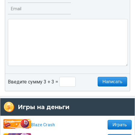
Email
Введите сумму 3 + 3
Игры на деньги
Играть
Blaze Crash