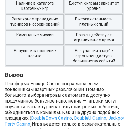
Наличие в каталоге
Доступ к играм зависит от
карточных игр
уровня
Регулярное проведение
Высокая стоимость
турниров и соревнований
платных опций
Командные миссии
Бонусы действуют
ограниченное время
Бонусное наполнение
Без участия в клубе
казино
ограничен доступ к
большинству событий
Вывод
Платформа Huuuge Casino понравится всем
поклонникам азартных развлечений. Помимо
большого выбора игровых автоматов, доступно
продуманное бонусное наполнение — игроки могут
поучаствовать в турнирах, внутриигровых событиях,
объединяться в команды. Как и на друхих подобных
площадках (
DoubleDown Casino
,
DoubleU Casino
,
Jackpot
Party Casino
)Игра ведется только в развлекательных