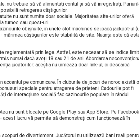
le, nu trebuie să vă alimentați contul și să vă înregistrați. Pariuri
posibilă retragerea câștigurilor.
ratuite nu sunt numite doar sociale. Majoritatea site-urilor oferă
la turnee sau quest-uri.
 cazinourile obișnuite, în unele slot machines se joacă jackpot-ul (
 - mărimea câștigurilor este stabilită de site. Nuanța este că est
te reglementată prin lege. Astfel, este necesar să se indice limi
ermis numai dacă aveți 18 sau 21 de ani. Abordarea neconvențion
tenția jucătorilor: aceștia nu urmează doar link-ul, ci descarcă
 accentul pe comunicare. În cluburile de jocuri de noroc există 
onusuri speciale pentru atragerea de prieteni. Cadourile pot fi
tăți de interacțiune socială fac cazinourile populare în rândul
cestea nu sunt blocate pe Google Play sau App Store. Pe Facebook
 - acest lucru vă permite să demonstrați cum funcționează în
n scopuri de divertisment. Jucătorul nu utilizează bani reali pentr