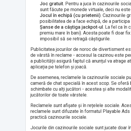
Joc gratuit
. Pentru a juca în cazinourile socia
sunt făcute pe monede virtuale, deci nu este 
Jocul în echipă (cu prietenii)
. Cazinourile g
posibilitatea de a face echipă, de a participa 
Șanse de a câștiga jackpot-ul
. La fel ca în
premiu mare în bani). Acesta poate fi doar fix
imposibil să se retragă câștigurile.
Publicitatea jocurilor de noroc de divertisment es
de vârstă în reclame - accesul la cazinou este p
a publicității asigură faptul că anunțul va atrage a
aplicația pe telefon și joacă.
De asemenea, reclamele la cazinourile sociale pun
cameră de chat specială în acest scop. Se oferă b
schimbate cu alți jucători - acestea și alte modali
jucătorilor de toate vârstele.
Reclamele sunt afișate și în rețelele sociale. A
reclamele sunt difuzate în formatul Playable Ads
practică cazinourile sociale.
Jocurile din cazinourile sociale sunt jucate doar î