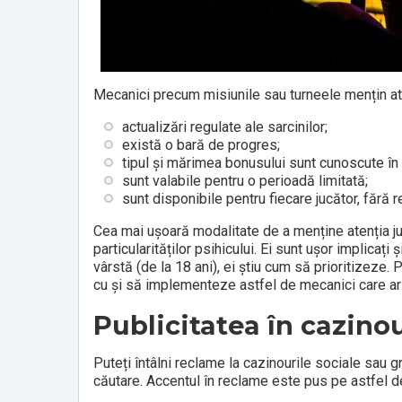
Mecanici precum misiunile sau turneele mențin ate
actualizări regulate ale sarcinilor;
există o bară de progres;
tipul și mărimea bonusului sunt cunoscute în
sunt valabile pentru o perioadă limitată;
sunt disponibile pentru fiecare jucător, fără re
Cea mai ușoară modalitate de a menține atenția juc
particularităților psihicului. Ei sunt ușor implicaț
vârstă (de la 18 ani), ei știu cum să prioritizeze.
cu și să implementeze astfel de mecanici care ar fi
Publicitatea în cazinou
Puteți întâlni reclame la cazinourile sociale sau g
căutare. Accentul în reclame este pus pe astfel d