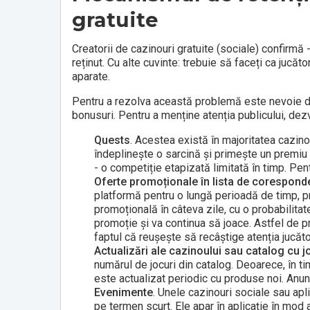
gratuite
Creatorii de cazinouri gratuite (sociale) confirmă 
reținut. Cu alte cuvinte: trebuie să faceți ca jucăto
aparate.
Pentru a rezolva această problemă este nevoie de
bonusuri. Pentru a menține atenția publicului, dez
Quests
. Acestea există în majoritatea cazin
îndeplinește o sarcină și primește un premiu
- o competiție etapizată limitată în timp. Pe
Oferte promoționale în lista de coresponden
platformă pentru o lungă perioadă de timp, pr
promoțională în câteva zile, cu o probabilitat
promoție și va continua să joace. Astfel de 
faptul că reușește să recâștige atenția jucător
Actualizări ale cazinoului sau catalog cu j
numărul de jocuri din catalog. Deoarece, în ti
este actualizat periodic cu produse noi. Anu
Evenimente
. Unele cazinouri sociale sau ap
pe termen scurt. Ele apar în aplicație în mod 