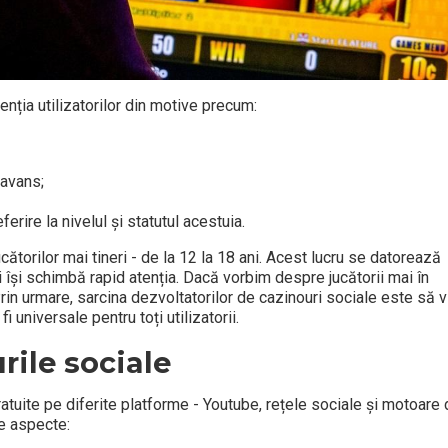
nția utilizatorilor din motive precum:
 avans;
ferire la nivelul și statutul acestuia.
ătorilor mai tineri - de la 12 la 18 ani. Acest lucru se datorează
i și își schimbă rapid atenția. Dacă vorbim despre jucătorii mai în
 Prin urmare, sarcina dezvoltatorilor de cazinouri sociale este să 
 universale pentru toți utilizatorii.
rile sociale
ratuite pe diferite platforme - Youtube, rețele sociale și motoare
e aspecte: