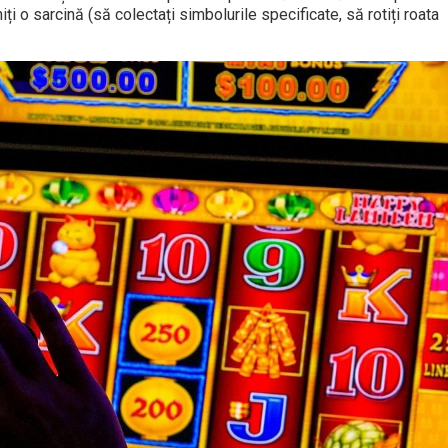
ți o sarcină (să colectați simbolurile specificate, să rotiți roata