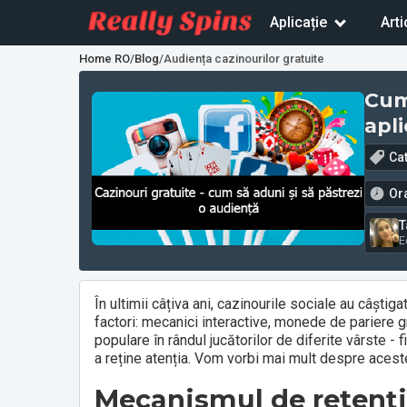
Aplicație
Arti
Home RO
/
Blog
/
Audiența cazinourilor gratuite
Cum 
apli
Ca
Ora
T
E
În ultimii câțiva ani, cazinourile sociale au câștig
factori: mecanici interactive, monede de pariere gra
populare în rândul jucătorilor de diferite vârste -
a reține atenția. Vom vorbi mai mult despre acestea
Mecanismul de retenție