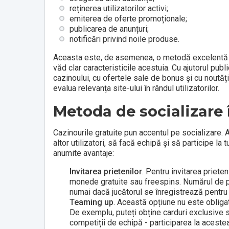
reținerea utilizatorilor activi;
emiterea de oferte promoționale;
publicarea de anunțuri;
notificări privind noile produse.
Aceasta este, de asemenea, o metodă excelentă de a
văd clar caracteristicile acestuia. Cu ajutorul publ
cazinoului, cu ofertele sale de bonus și cu noutăț
evalua relevanța site-ului în rândul utilizatorilor.
Metoda de socializare 
Cazinourile gratuite pun accentul pe socializare. A
altor utilizatori, să facă echipă și să participe l
anumite avantaje:
Invitarea prietenilor
. Pentru invitarea priete
monede gratuite sau freespins. Numărul de prie
numai dacă jucătorul se înregistrează pentru 
Teaming up
. Această opțiune nu este obligat
De exemplu, puteți obține carduri exclusive s
competiții de echipă - participarea la aceste