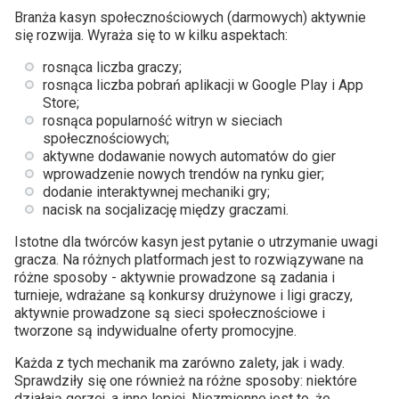
Branża kasyn społecznościowych (darmowych) aktywnie
się rozwija. Wyraża się to w kilku aspektach:
rosnąca liczba graczy;
rosnąca liczba pobrań aplikacji w Google Play i App
Store;
rosnąca popularność witryn w sieciach
społecznościowych;
aktywne dodawanie nowych automatów do gier
wprowadzenie nowych trendów na rynku gier;
dodanie interaktywnej mechaniki gry;
nacisk na socjalizację między graczami.
Istotne dla twórców kasyn jest pytanie o utrzymanie uwagi
gracza. Na różnych platformach jest to rozwiązywane na
różne sposoby - aktywnie prowadzone są zadania i
turnieje, wdrażane są konkursy drużynowe i ligi graczy,
aktywnie prowadzone są sieci społecznościowe i
tworzone są indywidualne oferty promocyjne.
Każda z tych mechanik ma zarówno zalety, jak i wady.
Sprawdziły się one również na różne sposoby: niektóre
działają gorzej, a inne lepiej. Niezmienne jest to, że