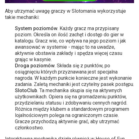
Aby utrzymać uwagę graczy w Slotomania wykorzystuje
takie mechaniki:
System poziomów
. Każdy gracz ma przypisany
poziom. Określa on ilość zachęt i dostęp do gier w
katalogu. Gracz wie, co wpływa na jego poziom i jak
awansować w systemie - mając to na uwadze,
aktywnie obstawia zakłady i spędza więcej czasu
grając w kasynie.
Droga poziomów
. Składa się z punktów, po
osiągnięciu których przyznawana jest specjalna
nagroda. W każdym punkcie konieczne jest wykonanie
zadania. Zaletą mechaniki jest czytelny pasek postępu.
SlotoClub
. Ta mechanika skupia się na aktywnych
użytkownikach. Opiera się na gromadzeniu punktów,
przydzielaniu statusu i zdobywaniu cennych nagród.
Różnica między klubem a standardowym programem
lojalnościowym polega na ograniczonym czasie.
Gracze przychodzą aktywnie grać, aby utrzymać
członkostwo.
Interaktywna mechanika działa również w House of Fun