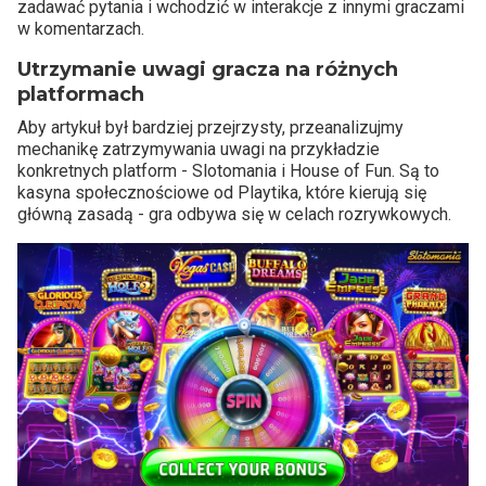
zadawać pytania i wchodzić w interakcje z innymi graczami
w komentarzach.
Utrzymanie uwagi gracza na różnych
platformach
Aby artykuł był bardziej przejrzysty, przeanalizujmy
mechanikę zatrzymywania uwagi na przykładzie
konkretnych platform - Slotomania i House of Fun. Są to
kasyna społecznościowe od Playtika, które kierują się
główną zasadą - gra odbywa się w celach rozrywkowych.