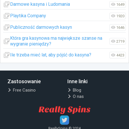
Darmowe kasyna i Ludomania
1649
Playtika Company
1920
Publiczność darmowych kasyn
1646
Która gra kasynowa ma największe szanse na
2719
wygranie pieniędzy?
Ile trzeba mieć lat, aby pójść do kasyna?
4423
Zastosowanie
Inne linki
Free Casino
Blog
O nas
ReallySpins © 2024