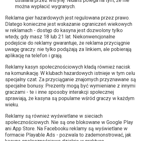
ustalana przez witrynę. Niuans polega na tym, że nie
można wypłacić wygranych.
Reklama gier hazardowych jest regulowana przez prawo.
Dlatego konieczne jest wskazanie ograniczeń wiekowych
w reklamach - dostęp do kasyna jest dozwolony tylko
wtedy, gdy masz 18 lub 21 lat. Niekonwencjonalne
podejście do reklamy gwarantuje, że reklama przyciągnie
uwagę graczy: nie tylko podążają za linkiem, ale pobierają
aplikację na telefon i grają.
Reklamy kasyn społecznościowych kładą również nacisk
na komunikację. W klubach hazardowych istnieje w tym celu
specjalny czat. Za przyciąganie znajomych przyznawane są
specjalne bonusy. Prezenty mogą być wymieniane z innymi
graczami - te i inne sposoby interakcji społecznej
sprawiają, że kasyna są popularne wśród graczy w każdym
wieku.
Reklamy są również wyświetlane w sieciach
społecznościowych. Nie są one blokowane w Google Play
ani App Store. Na Facebooku reklamy są wyświetlane w
formacie Playable Ads - pozwala to zademonstrować, jak