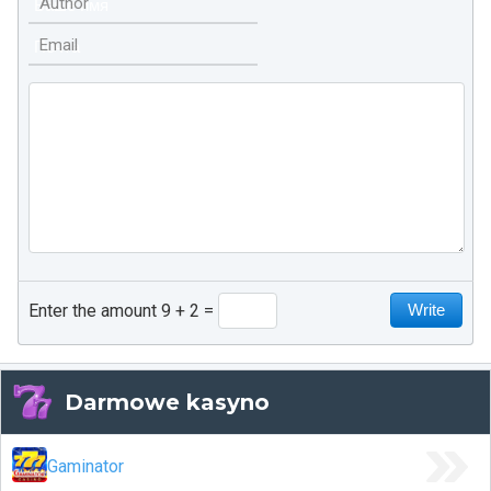
Author
Email
Enter the amount 9 + 2
Darmowe kasyno
Gaminator