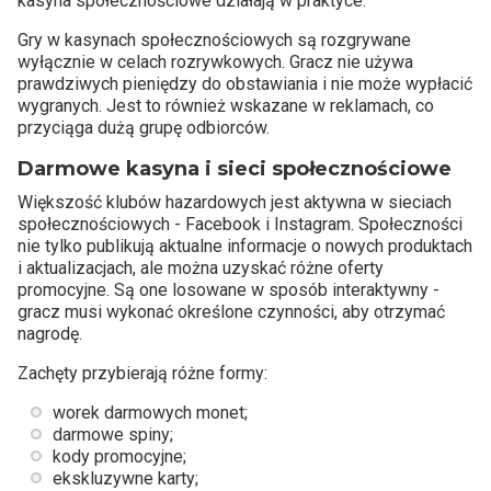
kasyna społecznościowe działają w praktyce.
Gry w kasynach społecznościowych są rozgrywane
wyłącznie w celach rozrywkowych. Gracz nie używa
prawdziwych pieniędzy do obstawiania i nie może wypłacić
wygranych. Jest to również wskazane w reklamach, co
przyciąga dużą grupę odbiorców.
Darmowe kasyna i sieci społecznościowe
Większość klubów hazardowych jest aktywna w sieciach
społecznościowych - Facebook i Instagram. Społeczności
nie tylko publikują aktualne informacje o nowych produktach
i aktualizacjach, ale można uzyskać różne oferty
promocyjne. Są one losowane w sposób interaktywny -
gracz musi wykonać określone czynności, aby otrzymać
nagrodę.
Zachęty przybierają różne formy:
worek darmowych monet;
darmowe spiny;
kody promocyjne;
ekskluzywne karty;