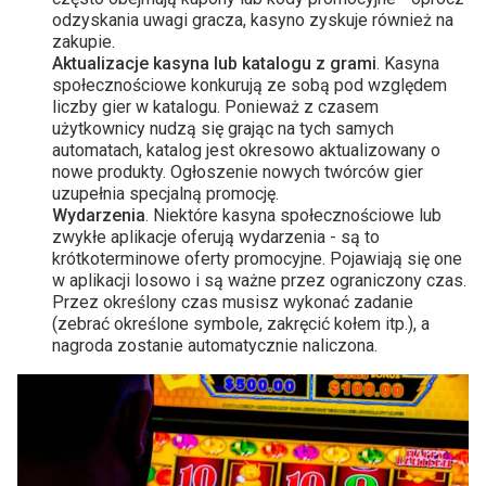
odzyskania uwagi gracza, kasyno zyskuje również na
zakupie.
Aktualizacje kasyna lub katalogu z grami
. Kasyna
społecznościowe konkurują ze sobą pod względem
liczby gier w katalogu. Ponieważ z czasem
użytkownicy nudzą się grając na tych samych
automatach, katalog jest okresowo aktualizowany o
nowe produkty. Ogłoszenie nowych twórców gier
uzupełnia specjalną promocję.
Wydarzenia
. Niektóre kasyna społecznościowe lub
zwykłe aplikacje oferują wydarzenia - są to
krótkoterminowe oferty promocyjne. Pojawiają się one
w aplikacji losowo i są ważne przez ograniczony czas.
Przez określony czas musisz wykonać zadanie
(zebrać określone symbole, zakręcić kołem itp.), a
nagroda zostanie automatycznie naliczona.