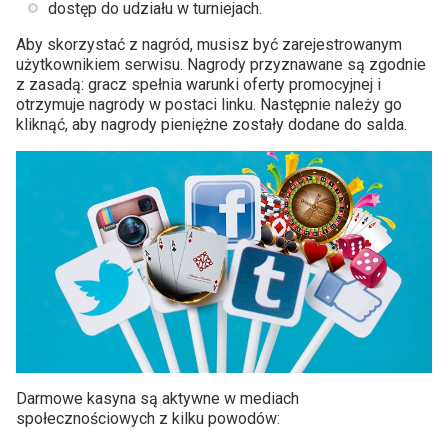
dostęp do udziału w turniejach.
Aby skorzystać z nagród, musisz być zarejestrowanym
użytkownikiem serwisu. Nagrody przyznawane są zgodnie
z zasadą: gracz spełnia warunki oferty promocyjnej i
otrzymuje nagrody w postaci linku. Następnie należy go
kliknąć, aby nagrody pieniężne zostały dodane do salda.
Darmowe kasyna są aktywne w mediach
społecznościowych z kilku powodów: