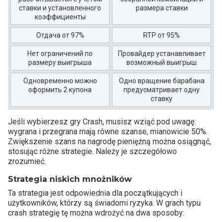
ставки и установленного
размера ставки
коэффициенты
Отдача от 97%
RTP от 95%
Нет ограничений по
Провайдер устанавливает
размеру выигрыша
возможный выигрыш
Одновременно можно
Одно вращение барабана
оформить 2 купона
предусматривает одну
ставку
Jeśli wybierzesz gry Crash, musisz wziąć pod uwagę:
wygrana i przegrana mają równe szanse, mianowicie 50%.
Zwiększenie szans na nagrodę pieniężną można osiągnąć,
stosując różne strategie. Należy je szczegółowo
zrozumieć.
Strategia niskich mnożników
Ta strategia jest odpowiednia dla początkujących i
użytkowników, którzy są świadomi ryzyka. W grach typu
crash strategię tę można wdrożyć na dwa sposoby: