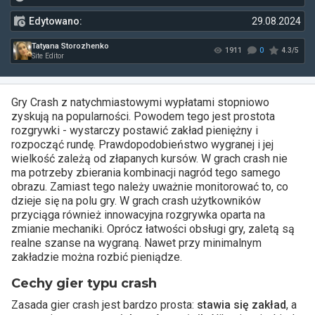
Edytowano:
29.08.2024
Gry Crash z natychmiastowymi wypłatami stopniowo
zyskują na popularności. Powodem tego jest prostota
rozgrywki - wystarczy postawić zakład pieniężny i
Tatyana Storozhenko
1911
rozpocząć rundę. Prawdopodobieństwo wygranej i jej
Site Editor
wielkość zależą od złapanych kursów. W grach crash nie
ma potrzeby zbierania kombinacji nagród tego samego
obrazu. Zamiast tego należy uważnie monitorować to, co
dzieje się na polu gry. W grach crash użytkowników
przyciąga również innowacyjna rozgrywka oparta na
zmianie mechaniki. Oprócz łatwości obsługi gry, zaletą są
realne szanse na wygraną. Nawet przy minimalnym
zakładzie można rozbić pieniądze.
Cechy gier typu crash
Zasada gier crash jest bardzo prosta:
stawia się zakład
, a