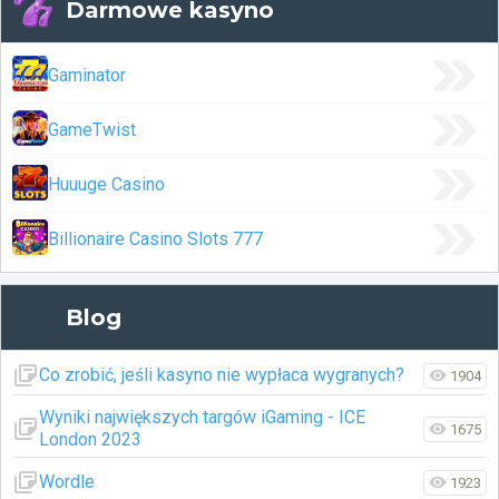
Darmowe kasyno
Gaminator
GameTwist
Huuuge Casino
Billionaire Casino Slots 777
Blog
Co zrobić, jeśli kasyno nie wypłaca wygranych?
1904
Wyniki największych targów iGaming - ICE
1675
London 2023
Wordle
1923