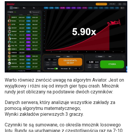
Warto również zwrócić uwagę na algorytm Aviator. Jest on
wyjątkowy i różni się od innych gier typu crash. Mnożnik
rundy jest obliczany na podstawie dwóch czynników:
Danych serwera, który analizuje wszystkie zakłady za
pomocą algorytmu matematycznego;
Wyniki zakładów pierwszych 3 graczy.
Czynniki te są sumowane, co określa mnożnik losowego
lotu. Rundy są uruchamiane z częstotliwością raz na 7-10