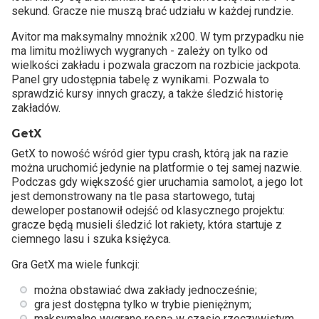
sekund. Gracze nie muszą brać udziału w każdej rundzie.
Avitor ma maksymalny mnożnik x200. W tym przypadku nie
ma limitu możliwych wygranych - zależy on tylko od
wielkości zakładu i pozwala graczom na rozbicie jackpota.
Panel gry udostępnia tabelę z wynikami. Pozwala to
sprawdzić kursy innych graczy, a także śledzić historię
zakładów.
GetX
GetX to nowość wśród gier typu crash, którą jak na razie
można uruchomić jedynie na platformie o tej samej nazwie.
Podczas gdy większość gier uruchamia samolot, a jego lot
jest demonstrowany na tle pasa startowego, tutaj
deweloper postanowił odejść od klasycznego projektu:
gracze będą musieli śledzić lot rakiety, która startuje z
ciemnego lasu i szuka księżyca.
Gra GetX ma wiele funkcji:
można obstawiać dwa zakłady jednocześnie;
gra jest dostępna tylko w trybie pieniężnym;
maksymalne wygrane rosną w czasie rzeczywistym