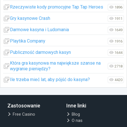
Rzeczywiste kody promocyjne Tap Tap Heroes
1896
Gry kasynowe Crash
1911
Darmowe kasyna i Ludomania
1649
Playtika Company
1916
Publiczność darmowych kasyn
1644
Która gra kasynowa ma największe szanse na
2718
wygranie pieniędzy?
Ile trzeba mieć lat, aby pójść do kasyna?
4420
Zastosowanie
Inne linki
Free Casino
Blog
O nas