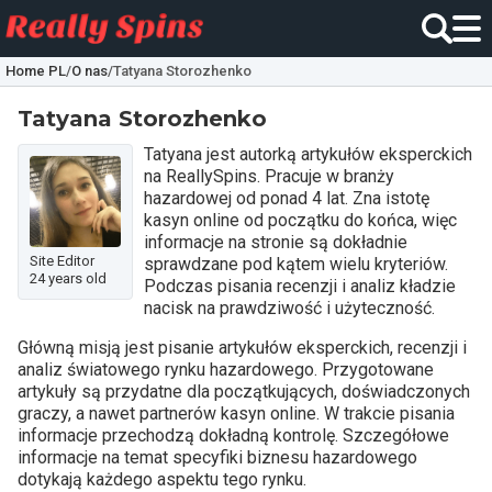
Home PL
/
O nas
/
Tatyana Storozhenko
Tatyana Storozhenko
Tatyana jest autorką artykułów eksperckich
na ReallySpins. Pracuje w branży
hazardowej od ponad 4 lat. Zna istotę
kasyn online od początku do końca, więc
informacje na stronie są dokładnie
Site Editor
sprawdzane pod kątem wielu kryteriów.
24 years old
Podczas pisania recenzji i analiz kładzie
nacisk na prawdziwość i użyteczność.
Główną misją jest pisanie artykułów eksperckich, recenzji i
analiz światowego rynku hazardowego. Przygotowane
artykuły są przydatne dla początkujących, doświadczonych
graczy, a nawet partnerów kasyn online. W trakcie pisania
informacje przechodzą dokładną kontrolę. Szczegółowe
informacje na temat specyfiki biznesu hazardowego
dotykają każdego aspektu tego rynku.