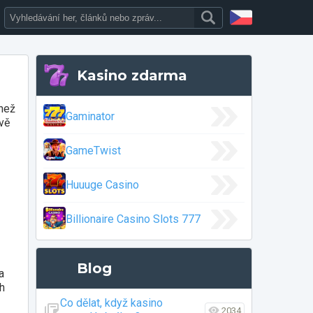
Kasino zdarma
 než
Gaminator
vě
GameTwist
Huuuge Casino
Billionaire Casino Slots 777
Blog
a
h
Co dělat, když kasino
2034