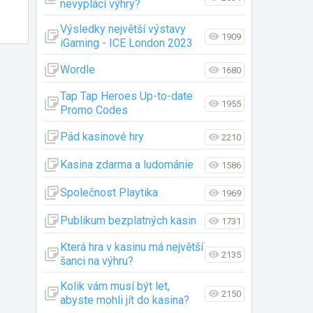
nevyplácí výhry?
Výsledky největší výstavy
1909
iGaming - ICE London 2023
Wordle
1680
Tap Tap Heroes Up-to-date
1955
Promo Codes
Pád kasinové hry
2210
Kasina zdarma a ludománie
1586
Společnost Playtika
1969
Publikum bezplatných kasin
1731
Která hra v kasinu má největší
2135
šanci na výhru?
Kolik vám musí být let,
2150
abyste mohli jít do kasina?