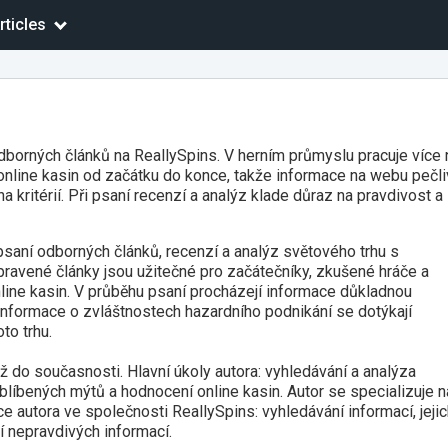
rticles
odborných článků na ReallySpins. V herním průmyslu pracuje více
 online kasin od začátku do konce, takže informace na webu pečli
a kritérií. Při psaní recenzí a analýz klade důraz na pravdivost a
psaní odborných článků, recenzí a analýz světového trhu s
pravené články jsou užitečné pro začátečníky, zkušené hráče a
nline kasin. V průběhu psaní procházejí informace důkladnou
informace o zvláštnostech hazardního podnikání se dotýkají
to trhu.
 do současnosti. Hlavní úkoly autora: vyhledávání a analýza
oblíbených mýtů a hodnocení online kasin. Autor se specializuje n
autora ve společnosti ReallySpins: vyhledávání informací, jejic
í nepravdivých informací.