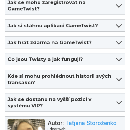
Jak se mohu zaregistrovat na
GameTwist?
Jak si stáhnu aplikaci GameTwist?
Jak hrát zdarma na GameTwist?
Co jsou Twisty a jak fungují?
Kde si mohu prohlédnout historii svých
transakcí?
Jak se dostanu na vyšší pozici v
systému VIP?
Autor:
Taťjana Storoženko
Editor webu