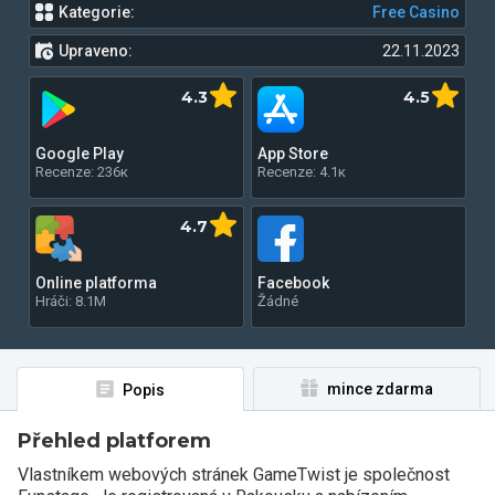
Kategorie:
Free Casino
Upraveno:
22.11.2023
4.3
4.5
Google Play
App Store
Recenze: 236к
Recenze: 4.1к
4.7
Online platforma
Facebook
Hráči: 8.1M
Žádné
mince zdarma
Popis
Přehled platforem
Vlastníkem webových stránek GameTwist je společnost