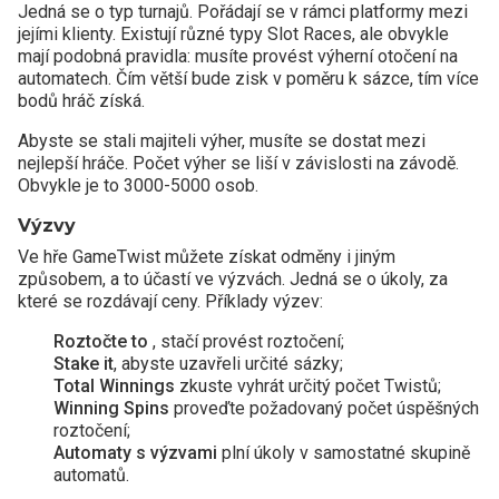
Jedná se o typ turnajů. Pořádají se v rámci platformy mezi
jejími klienty. Existují různé typy Slot Races, ale obvykle
mají podobná pravidla: musíte provést výherní otočení na
automatech. Čím větší bude zisk v poměru k sázce, tím více
bodů hráč získá.
Abyste se stali majiteli výher, musíte se dostat mezi
nejlepší hráče. Počet výher se liší v závislosti na závodě.
Obvykle je to 3000-5000 osob.
Výzvy
Ve hře GameTwist můžete získat odměny i jiným
způsobem, a to účastí ve výzvách. Jedná se o úkoly, za
které se rozdávají ceny. Příklady výzev:
Roztočte to
, stačí provést roztočení;
Stake it
, abyste uzavřeli určité sázky;
Total Winnings
zkuste vyhrát určitý počet Twistů;
Winning Spins
proveďte požadovaný počet úspěšných
roztočení;
Automaty s výzvami
plní úkoly v samostatné skupině
automatů.