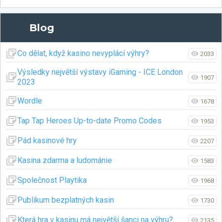
Blog
Co dělat, když kasino nevyplácí výhry?
2033
Výsledky největší výstavy iGaming - ICE London
1907
2023
Wordle
1678
Tap Tap Heroes Up-to-date Promo Codes
1953
Pád kasinové hry
2207
Kasina zdarma a ludománie
1583
Společnost Playtika
1968
Publikum bezplatných kasin
1730
Která hra v kasinu má největší šanci na výhru?
2135