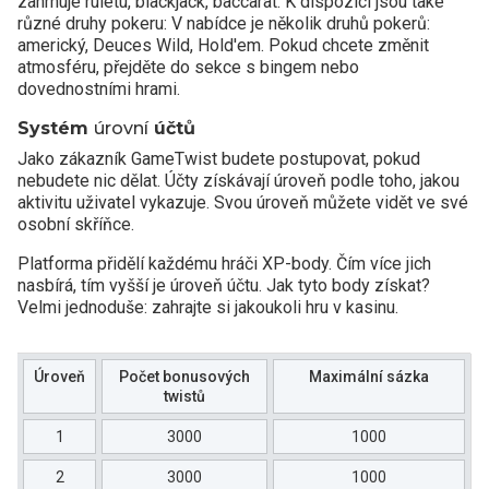
zahrnuje ruletu, blackjack, baccarat. K dispozici jsou také
různé druhy pokeru: V nabídce je několik druhů pokerů:
americký, Deuces Wild, Hold'em. Pokud chcete změnit
atmosféru, přejděte do sekce s bingem nebo
dovednostními hrami.
Systém
úrovní
účtů
Jako zákazník GameTwist budete postupovat, pokud
nebudete nic dělat. Účty získávají úroveň podle toho, jakou
aktivitu uživatel vykazuje. Svou úroveň můžete vidět ve své
osobní skříňce.
Platforma přidělí každému hráči XP-body. Čím více jich
nasbírá, tím vyšší je úroveň účtu. Jak tyto body získat?
Velmi jednoduše: zahrajte si jakoukoli hru v kasinu.
Úroveň
Počet bonusových
Maximální sázka
twistů
1
3000
1000
2
3000
1000