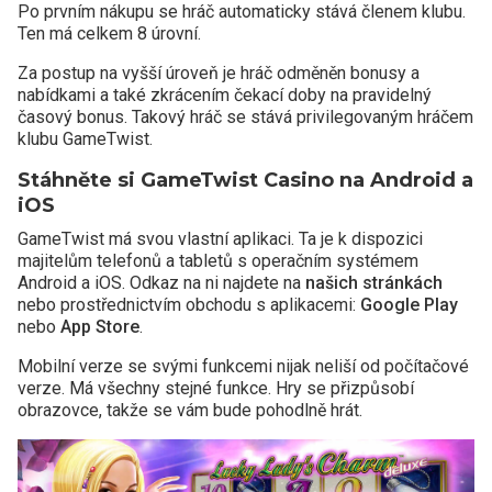
Po prvním nákupu se hráč automaticky stává členem klubu.
Ten má celkem 8 úrovní.
Za postup na vyšší úroveň je hráč odměněn bonusy a
nabídkami a také zkrácením čekací doby na pravidelný
časový bonus. Takový hráč se stává privilegovaným hráčem
klubu GameTwist.
Stáhněte si GameTwist Casino na Android a
iOS
GameTwist má svou vlastní aplikaci. Ta je k dispozici
majitelům telefonů a tabletů s operačním systémem
Android a iOS. Odkaz na ni najdete na
našich stránkách
nebo prostřednictvím obchodu s aplikacemi:
Google Play
nebo
App Store
.
Mobilní verze se svými funkcemi nijak neliší od počítačové
verze. Má všechny stejné funkce. Hry se přizpůsobí
obrazovce, takže se vám bude pohodlně hrát.