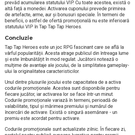
prevăd acumularea statutului VIP. Cu toate acestea, există o
altă față a monedei. Activarea cuponului prevede primirea
de artefacte, arme, aur și bonusuri speciale. În termeni de
beneficii, o astfel de ofertă promoțională nu este inferioară
statutului VIP în Tap Tap Tap Heroes.
Concluzie
Tap Tap Heroes este un joc RPG fascinant care se află la
vârful popularității. Acesta atrage publicul din întreaga lume
și este îmbunătățit în mod regulat. Jucătorii notează o
mulțime de avantaje ale jocului, de la simplitatea gameplay-
ului la originalitatea caracteristicilor.
Unul dintre plusurile jocului este capacitatea de a activa
codurile promoționale. Acestea sunt disponibile pentru
fiecare jucător, iar activarea lor se face într-un minut.
Codurile promoționale variază în termeni, perioadă de
valabilitate, tipul și mărimea premiului și numărul de
încercări de activare. Există o singură asemănare - un
premiu este acordat pentru activare.
Codurile promoționale sunt actualizate zilnic. În fiecare zi,