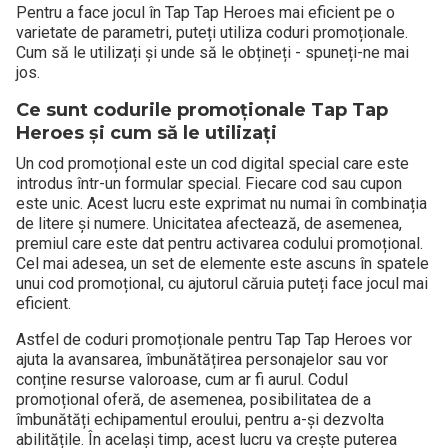
Pentru a face jocul în Tap Tap Heroes mai eficient pe o
varietate de parametri, puteți utiliza coduri promoționale.
Cum să le utilizați și unde să le obțineți - spuneți-ne mai
jos.
Ce sunt codurile promoționale Tap Tap
Heroes și cum să le utilizați
Un cod promoțional este un cod digital special care este
introdus într-un formular special. Fiecare cod sau cupon
este unic. Acest lucru este exprimat nu numai în combinația
de litere și numere. Unicitatea afectează, de asemenea,
premiul care este dat pentru activarea codului promoțional.
Cel mai adesea, un set de elemente este ascuns în spatele
unui cod promoțional, cu ajutorul căruia puteți face jocul mai
eficient.
Astfel de coduri promoționale pentru Tap Tap Heroes vor
ajuta la avansarea, îmbunătățirea personajelor sau vor
conține resurse valoroase, cum ar fi aurul. Codul
promoțional oferă, de asemenea, posibilitatea de a
îmbunătăți echipamentul eroului, pentru a-și dezvolta
abilitățile. În același timp, acest lucru va crește puterea