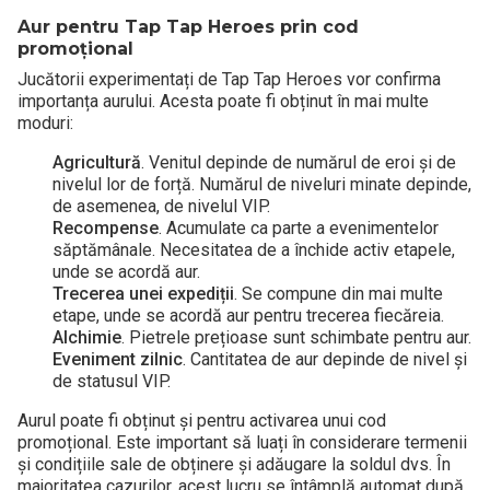
Aur pentru Tap Tap Heroes prin cod
promoțional
Jucătorii experimentați de Tap Tap Heroes vor confirma
importanța aurului. Acesta poate fi obținut în mai multe
moduri:
Agricultură
. Venitul depinde de numărul de eroi și de
nivelul lor de forță. Numărul de niveluri minate depinde,
de asemenea, de nivelul VIP.
Recompense
. Acumulate ca parte a evenimentelor
săptămânale. Necesitatea de a închide activ etapele,
unde se acordă aur.
Trecerea unei expediții
. Se compune din mai multe
etape, unde se acordă aur pentru trecerea fiecăreia.
Alchimie
. Pietrele prețioase sunt schimbate pentru aur.
Eveniment zilnic
. Cantitatea de aur depinde de nivel și
de statusul VIP.
Aurul poate fi obținut și pentru activarea unui cod
promoțional. Este important să luați în considerare termenii
și condițiile sale de obținere și adăugare la soldul dvs. În
majoritatea cazurilor, acest lucru se întâmplă automat după