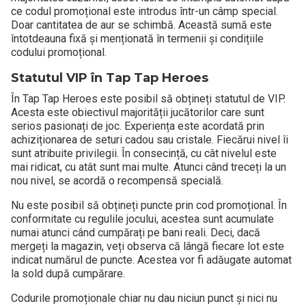
ce codul promoțional este introdus într-un câmp special.
Doar cantitatea de aur se schimbă. Această sumă este
întotdeauna fixă și menționată în termenii și condițiile
codului promoțional.
Statutul VIP în Tap Tap Heroes
În Tap Tap Heroes este posibil să obțineți statutul de VIP.
Acesta este obiectivul majorității jucătorilor care sunt
serios pasionați de joc. Experiența este acordată prin
achiziționarea de seturi cadou sau cristale. Fiecărui nivel îi
sunt atribuite privilegii. În consecință, cu cât nivelul este
mai ridicat, cu atât sunt mai multe. Atunci când treceți la un
nou nivel, se acordă o recompensă specială.
Nu este posibil să obțineți puncte prin cod promoțional. În
conformitate cu regulile jocului, acestea sunt acumulate
numai atunci când cumpărați pe bani reali. Deci, dacă
mergeți la magazin, veți observa că lângă fiecare lot este
indicat numărul de puncte. Acestea vor fi adăugate automat
la sold după cumpărare.
Codurile promoționale chiar nu dau niciun punct și nici nu