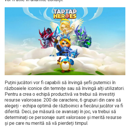
Puțini jucători vor fi capabili să învingă șefii puternici în
războaiele iconice din temnițe sau să învingă alți utilizatori.
Pentru a crea o echipă productivă va trebui să investiți
resurse valoroase. 200 de caractere, 6 grupuri din care să
alegeți - echipa optimă de războinici a fiecărui jucător va fi
diferită. Deci, pe măsură ce avansați în joc, va trebui să
determinați ce personaje sunt valoroase și merită resurse
și pe care nu merită să vă pierdeți timpul.