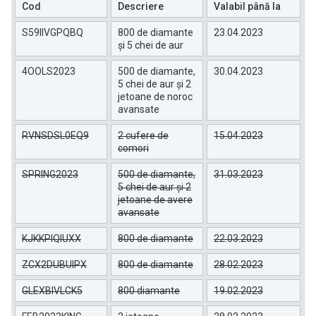
Cod
Descriere
Valabil până la
S59IIVGPQBQ
800 de diamante
23.04.2023
și 5 chei de aur
4OOLS2023
500 de diamante,
30.04.2023
5 chei de aur și 2
jetoane de noroc
avansate
RVNSDSL0EQ9
2 cufere de
15.04.2023
comori
SPRING2023
500 de diamante,
31.03.2023
5 chei de aur și 2
jetoane de avere
avansate
KJKKPIQIUXX
800 de diamante
22.03.2023
ZCX2DUBUIPX
800 de diamante
28.02.2023
GLEXBIVLCK5
800 diamante
19.02.2023