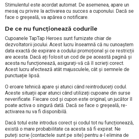
Stimulentul este acordat automat. De asemenea, apare un
mesaj cu privire la activarea cu succes a cuponului. Dacă se
face o greșeală, va apărea o notificare.
De ce nu funcționează codurile
Cupoanele TapTap Heroes sunt furnizate chiar de
dezvoltatorii jocului. Acest lucru înseamnă că nu cunoaștem
data exactă de expirare a codului promoțional și ce restricții
are acesta. Dacă ați folosit un cod de pe această pagină și
acesta nu funcționează, asigurați-vă că îl scrieți corect.
Acest lucru afectează atât majusculele, cât și semnele de
punctuație lipsă.
O eroare tehnică apare și atunci când reintroduceți codul.
Aceste situații apar atunci când utilizați cupoane din surse
neverificate. Fiecare cod și cupon este original, un jucător îl
poate activa o singură dată. Dacă se face o greșeală, re-
activarea nu va fi disponibilă.
Dacă totul este introdus corect și codul tot nu funcționează,
există o mare probabilitate ca acesta să fi expirat. Ne
puteți scrie (contactele sunt pe site) pentru a-l elimina de