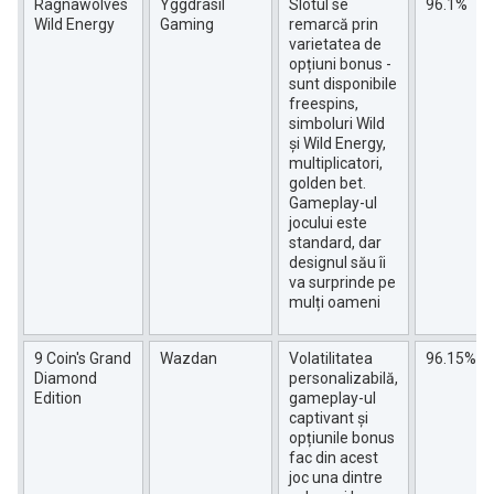
Ragnawolves
Yggdrasil
Slotul se
96.1%
Wild Energy
Gaming
remarcă prin
varietatea de
opțiuni bonus -
sunt disponibile
freespins,
simboluri Wild
și Wild Energy,
multiplicatori,
golden bet.
Gameplay-ul
jocului este
standard, dar
designul său îi
va surprinde pe
mulți oameni
9 Coin's Grand
Wazdan
Volatilitatea
96.15%
Diamond
personalizabilă,
Edition
gameplay-ul
captivant și
opțiunile bonus
fac din acest
joc una dintre