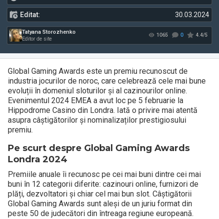
Editat:
30.03.2024
Global Gaming Awards este un premiu recunoscut de
industria jocurilor de noroc, care celebrează cele mai bune
evoluții în domeniul sloturilor și al cazinourilor online.
Tatyana Storozhenko
1065
Evenimentul 2024 EMEA a avut loc pe 5 februarie la
Editor de site
Hippodrome Casino din Londra. Iată o privire mai atentă
asupra câștigătorilor și nominalizaților prestigiosului
premiu.
Pe scurt despre Global Gaming Awards
Londra 2024
Premiile anuale îi recunosc pe cei mai buni dintre cei mai
buni în 12 categorii diferite: cazinouri online, furnizori de
plăți, dezvoltatori și chiar cel mai bun slot. Câștigătorii
Global Gaming Awards sunt aleși de un juriu format din
peste 50 de judecători din întreaga regiune europeană.