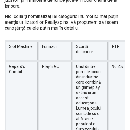
jucători și 4 milioane de runde jucate în doar o lună de la
lansare.
Nici ceilalți nominalizați ai categoriei nu merită mai puțin
atenția utilizatorilor Reallyspins. Vă propunem să facem
cunoștință cu ele puțin mai în detaliu:
Slot Machine
Furnizor
Scurtă
RTP
descriere
Gepard's
Play'n GO
Unul dintre
96.2%
Gambit
primele jocuri
din industrie
care combină
un gameplay
extins și un
accent
educațional.
Lumea jocului
coincide cu o
altă serie
populară a
furnizorului -