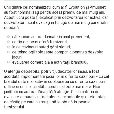
Unii dintre cei nominalizați, cum ar fi Evolution și Amusnet,
au fost nominalizați pentru acest premiu de mai mulți ani.
Acest lucru poate fi explicat prin dezvoltarea lor activă, dar
dezvoltatorii sunt evaluați în funcție de mai mulți parametri
deodată:
câte jocuri au fost lansate în anul precedent;
ce tip de jocuri oferă furnizorul;
în ce cazinouri puteți găsi sloturi;
ce tehnologii folosește compania pentru a dezvolta
jocuri;
evaluarea comercială a activității brandului.
O atenție deosebită, potrivit judecătorilor înșiși, a fost
acordată implementării jocurilor în diferite cazinouri - cu cât
brandul este mai activ în colaborarea cu diferite cazinouri
offline și online, cu atât scorul final este mai mare. Nici
jucătorii nu au fost lăsați fără atenție. Ca un criteriu de
evaluare separat, au fost alese jackpoturile și ratele totale
de câștig pe care au reușit să le obțină în jocurile
furnizorului.