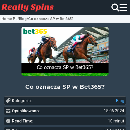
Home PL
/
Blog
/
Co oznacza SP w Bet365?
Co oznacza SP w Bet365?
Kategoria:
Blog
Opublikowano:
18.06.2024
Read Time:
10 minut