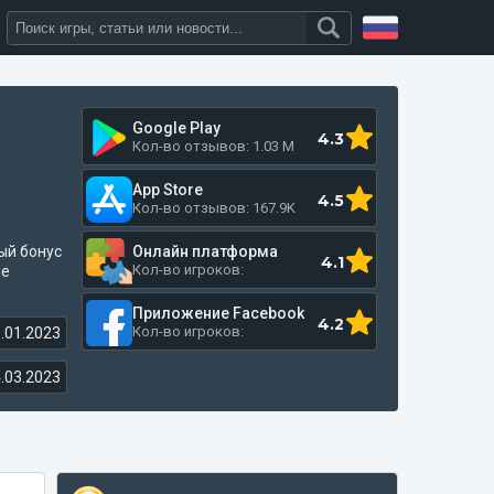
Google Play
4.3
Кол-во отзывов: 1.03 M
App Store
4.5
Кол-во отзывов: 167.9K
Онлайн платформа
ый бонус
4.1
Кол-во игроков:
ле
Приложение Facebook
4.2
Кол-во игроков:
.01.2023
.03.2023