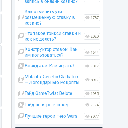
запись в онлайн казино?
Как отменить уже
размещенную ставку в
1787
казино?
Что такое трикси ставки и
2020
как их делать?
Конструктор ставок: Как
1644
им пользоваться?
Блэкджек: Как играть?
3017
Mutants: Genetic Gladiators
8912
— Легендарные Рецепты
Гайд GameTwist Belote
1935
Гайд по игре в покер
2324
Лучшие герои Hero Wars
3977