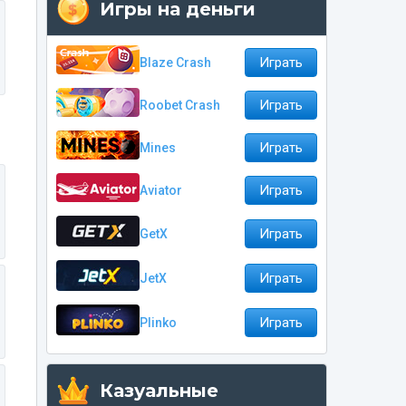
Игры на деньги
Играть
Blaze Crash
Играть
Roobet Crash
Играть
Mines
Играть
Aviator
Играть
GetX
Играть
JetX
Играть
Plinko
Казуальные