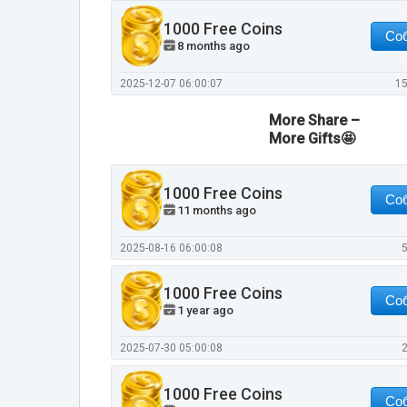
1000 Free Coins
Со
8 months ago
2025-12-07 06:00:07
15
More Share –
More Gifts🤩
1000 Free Coins
Со
11 months ago
2025-08-16 06:00:08
1000 Free Coins
Со
1 year ago
2025-07-30 05:00:08
1000 Free Coins
Со