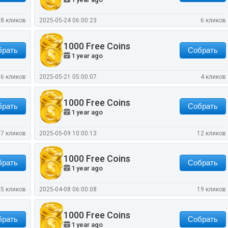
8 кликов
2025-05-24 06:00:23
6 кликов
1000 Free Coins
брать
Собрать
1 year ago
6 кликов
2025-05-21 05:00:07
4 кликов
1000 Free Coins
брать
Собрать
1 year ago
7 кликов
2025-05-09 10:00:13
12 кликов
1000 Free Coins
брать
Собрать
1 year ago
5 кликов
2025-04-08 06:00:08
19 кликов
1000 Free Coins
брать
Собрать
1 year ago