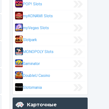
POP! Slots
myKONAMI Slots
myVegas Slots
Slotpark
MONOPOLY Slots
Gaminator
DoubleU Casino
Slotomania
Карточные