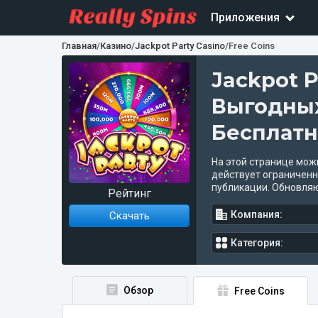
Приложения
Главная
/
Казино
/
Jackpot Party Casino
/
Free Coins
Jackpot P
Выгодных
Бесплат
На этой странице мож
действует ограниченн
публикации. Обновляю
Рейтинг
Компания:
Скачать
Категория:
Обзор
Free Coins