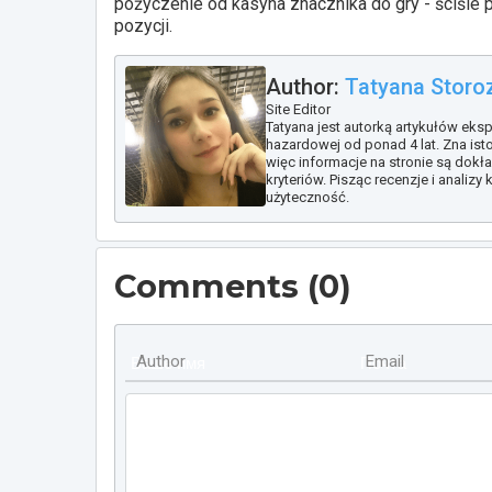
pożyczenie od kasyna znacznika do gry - ściśle p
pozycji.
Author:
Tatyana Storo
Site Editor
Tatyana jest autorką artykułów eksp
hazardowej od ponad 4 lat. Zna ist
więc informacje na stronie są dok
kryteriów. Pisząc recenzje i analizy
użyteczność.
Comments (
0
)
Author
Email