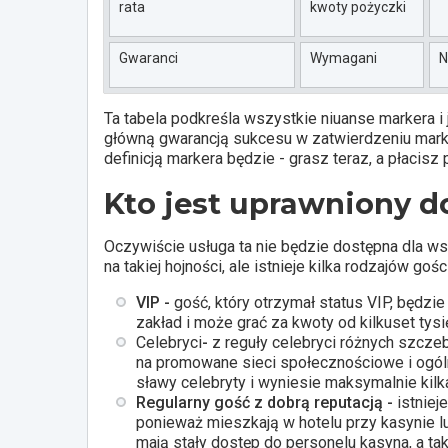
rata
kwoty pożyczki
Gwaranci
Wymagani
N
Ta tabela podkreśla wszystkie niuanse markera i
główną gwarancją sukcesu w zatwierdzeniu markera
definicją markera będzie - grasz teraz, a płacisz 
Kto jest uprawniony d
Oczywiście usługa ta nie będzie dostępna dla w
na takiej hojności, ale istnieje kilka rodzajów go
VIP -
gość, który otrzymał status VIP, będzie
zakład i może grać za kwoty od kilkuset tys
Celebryci
-
z reguły celebryci różnych szczeb
na promowane sieci społecznościowe i ogóln
sławy celebryty i wyniesie maksymalnie kilk
Regularny gość z dobrą reputacją -
istniej
ponieważ mieszkają w hotelu przy kasynie lu
mają stały dostęp do personelu kasyna, a tak