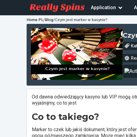
Application
A
Home PL
/
Blog
/
Czym jest marker w kasynie?
Czy
Ka
Re
Od dawna odwiedzający kasyno lub VIP mogą otr
wyjaśnijmy, co to jest
Co to takiego?
Marker to
czek lub jakiś dokument, który jest of
opcją późniejszego zamknięcia. Może mieć kilka