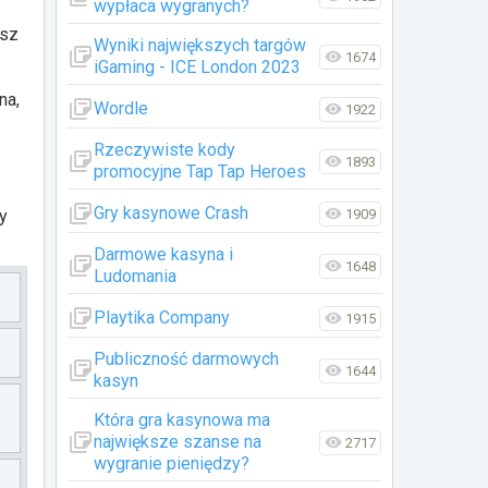
wypłaca wygranych?
esz
Wyniki największych targów
1674
iGaming - ICE London 2023
na,
Wordle
1922
Rzeczywiste kody
1893
promocyjne Tap Tap Heroes
Gry kasynowe Crash
1909
cy
Darmowe kasyna i
1648
Ludomania
Playtika Company
1915
Publiczność darmowych
1644
kasyn
Która gra kasynowa ma
największe szanse na
2717
wygranie pieniędzy?