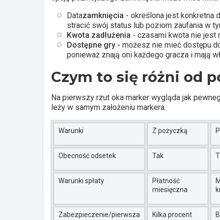
Data
zamknięcia
- określona jest konkretna
stracić swój status lub poziom zaufania w t
Kwota zadłużenia
- czasami kwota nie jest 
Dostępne gry -
możesz nie mieć dostępu do 
ponieważ znają oni każdego gracza i mają w
Czym to się różni od p
Na pierwszy rzut oka marker wygląda jak pewnego r
leży w samym założeniu markera.
Warunki
Z pożyczką
P
Obecność odsetek
Tak
T
Warunki spłaty
Płatność
M
miesięczna
k
Zabezpieczenie/pierwsza
Kilka procent
B