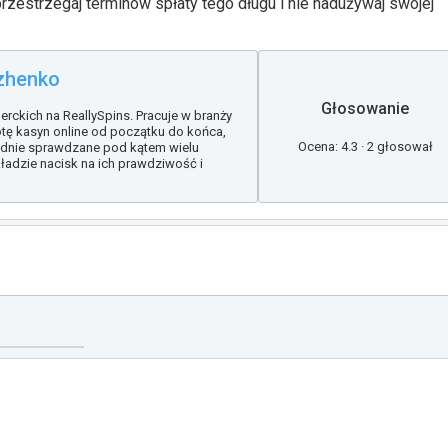
rzestrzegaj terminów spłaty tego długu i nie nadużywaj swojej
zhenko
Głosowanie
erckich na ReallySpins. Pracuje w branży
otę kasyn online od początku do końca,
Ocena: 4.3 · 2 głosował
ładnie sprawdzane pod kątem wielu
 kładzie nacisk na ich prawdziwość i