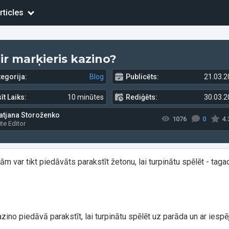
rticles
ir marķieris kazino?
egorija:
Blog
Publicēts:
21.03.2
īt Laiks:
10 minūtes
Rediģēts:
30.03.2
atjana Storoženko
1076
0
4.
ite Editor
 var tikt piedāvāts parakstīt žetonu, lai turpinātu spēlēt - taga
no piedāvā parakstīt, lai turpinātu spēlēt uz parāda un ar iespē