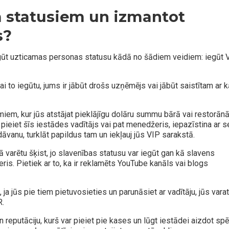
m statusiem un izmantot
s?
iegūt uzticamas personas statusu kādā no šādiem veidiem: iegūt 
, lai to iegūtu, jums ir jābūt drošs uzņēmējs vai jābūt saistītam ar 
iem, kur jūs atstājat pieklājīgu dolāru summu bārā vai restorānā
eiet šīs iestādes vadītājs vai pat menedžeris, iepazīstina ar se
dāvanu, turklāt papildus tam un iekļauj jūs VIP sarakstā.
kā varētu šķist, jo slavenības statusu var iegūt gan kā slavens
eris. Pietiek ar to, ka ir reklamēts YouTube kanāls vai blogs
 ja jūs pie tiem pietuvosieties un parunāsiet ar vadītāju, jūs varat
R.
reputāciju, kurš var pieiet pie kases un lūgt iestādei aizdot spē