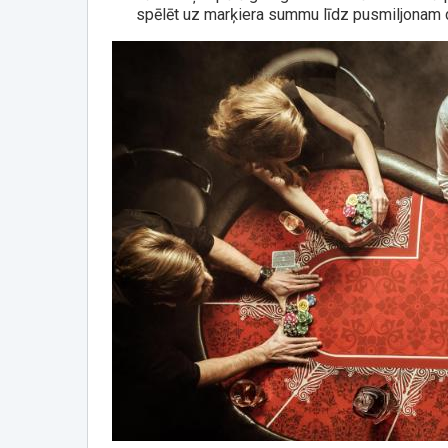
spēlēt uz marķiera summu līdz pusmiljonam 