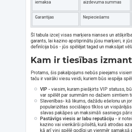
iemaksa
aizdevuma summas
Garantijas
Nepieciešams
Šī tabula izceļ visas marķiera nianses un atšķir
garants, lai kazino apstiprinātu jūsu marķieri, ir 
definīcija būs - jūs spēlējat tagad un maksājat vēl
Kam ir tiesības izman
Protams, šis pakalpojums nebūs pieejams visiem,
taču ir vairāki viesu veidi, kuriem būs iespēja spēl
VIP -
viesim, kuram piešķirts VIP statuss, bū
var spēlēt par summām no dažiem simtiem tū
Slavenības
-
kā likums, dažādu ešelonu un jomu
popularizētas sociālajos tīklos un vispārējā
slavas pakāpes un maksimāli sasniegs pāris
Pastāvīgs viesis ar labu reputāciju -
ir note
kazino vai vienkārši pilsētā, kurā atrodas az
kā arī viņi spēlē godīgi un vienmēr samaksā 