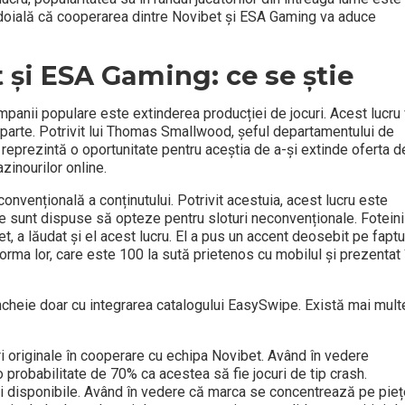
ndoială că cooperarea dintre Novibet și ESA Gaming va aduce
 și ESA Gaming: ce se știe
mpanii populare este extinderea producției de jocuri. Acest lucru
re parte. Potrivit lui Thomas Smallwood, șeful departamentului de
eprezintă o oportunitate pentru aceștia de a-și extinde oferta d
zinourilor online.
vențională a conținutului. Potrivit acestuia, acest lucru este
e sunt dispuse să opteze pentru sloturi neconvenționale. Foteini
t, a lăudat și el acest lucru. El a pus un accent deosebit pe faptu
rma lor, care este 100 la sută prietenos cu mobilul și prezentat 
ncheie doar cu integrarea catalogului EasySwipe. Există mai mult
i originale în cooperare cu echipa Novibet. Având în vedere
ă o probabilitate de 70% ca acestea să fie jocuri de tip crash.
ri disponibile. Având în vedere că marca se concentrează pe pieț