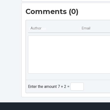
Comments (
0
)
Author
Email
Enter the amount 7 + 2