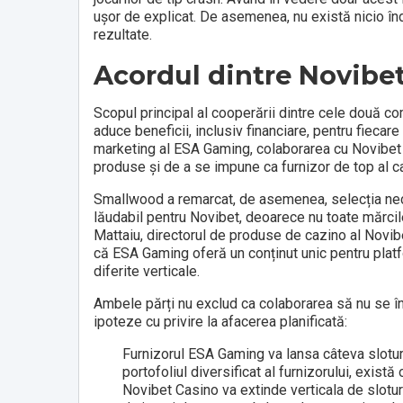
ușor de explicat. De asemenea, nu există nicio î
rezultate.
Acordul dintre Novibet
Scopul principal al cooperării dintre cele două co
aduce beneficii, inclusiv financiare, pentru fieca
marketing al ESA Gaming, colaborarea cu Novibet r
produse și de a se impune ca furnizor de top al ca
Smallwood a remarcat, de asemenea, selecția necon
lăudabil pentru Novibet, deoarece nu toate mărcil
Mattaiu, directorul de produse de cazino al Novibe
că ESA Gaming oferă un conținut unic pentru platfo
diferite verticale.
Ambele părți nu exclud ca colaborarea să nu se î
ipoteze cu privire la afacerea planificată:
Furnizorul ESA Gaming va lansa câteva slotur
portofoliul diversificat al furnizorului, exist
Novibet Casino va extinde verticala de slotu