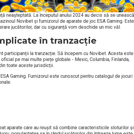
ianță neașteptată. La începutul anului 2024 au decis să se uneasc
 cazinoul Novibet și furnizorul de aparate de joc ESA Gaming. Este
re jucătorilor, dar cu siguranță vom deschide un mic văl.
mplicate în tranzacție
t participanții la tranzacție. Să începem cu Novibet. Acesta este
oficial pe mai multe piețe globale - Mexic, Columbia, Finlanda,
in toate aceste jurisdicții.
te ESA Gaming. Furnizorul este cunoscut pentru catalogul de jocuri
onale:
at aparate care au reușit să combine caracteristicile sloturilor și
lucru, popularitatea sa în rândul jucătorilor din întreaga lume este