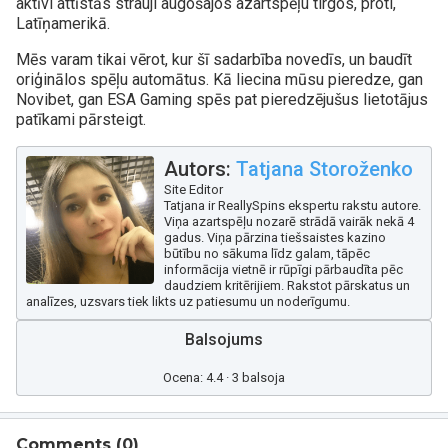
aktīvi attīstās strauji augošajos azartspēļu tirgos, proti,
Latīņamerikā.
Mēs varam tikai vērot, kur šī sadarbība novedīs, un baudīt
oriģinālos spēļu automātus. Kā liecina mūsu pieredze, gan
Novibet, gan ESA Gaming spēs pat pieredzējušus lietotājus
patīkami pārsteigt.
Autors:
Tatjana Storoženko
Site Editor
Tatjana ir ReallySpins ekspertu rakstu autore.
Viņa azartspēļu nozarē strādā vairāk nekā 4
gadus. Viņa pārzina tiešsaistes kazino
būtību no sākuma līdz galam, tāpēc
informācija vietnē ir rūpīgi pārbaudīta pēc
daudziem kritērijiem. Rakstot pārskatus un
analīzes, uzsvars tiek likts uz patiesumu un noderīgumu.
Balsojums
Ocena: 4.4 · 3 balsoja
Comments (
0
)