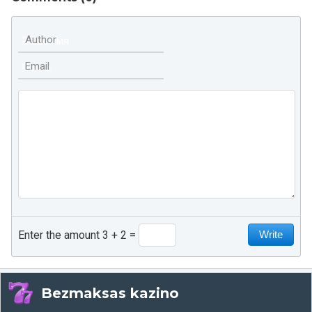
Author
Email
Enter the amount 3 + 2
Bezmaksas kazino