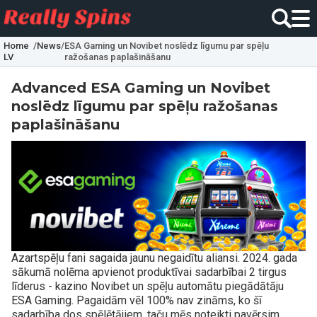
Home
/
News
/
ESA Gaming un Novibet noslēdz līgumu par spēļu
LV
ražošanas paplašināšanu
Advanced ESA Gaming un Novibet
noslēdz līgumu par spēļu ražošanas
paplašināšanu
Azartspēļu fani sagaida jaunu negaidītu aliansi. 2024. gada
sākumā nolēma apvienot produktīvai sadarbībai 2 tirgus
līderus - kazino Novibet un spēļu automātu piegādātāju
ESA Gaming. Pagaidām vēl 100% nav zināms, ko šī
sadarbība dos spēlētājiem, taču mēs noteikti pavērsim