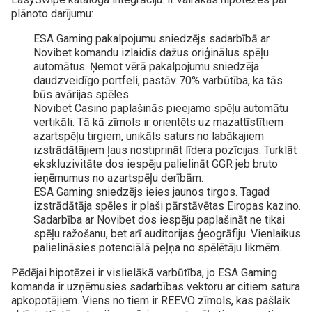
plānoto darījumu:
ESA Gaming pakalpojumu sniedzējs sadarbībā ar
Novibet komandu izlaidīs dažus oriģinālus spēļu
automātus. Ņemot vērā pakalpojumu sniedzēja
daudzveidīgo portfeli, pastāv 70% varbūtība, ka tās
būs avārijas spēles.
Novibet Casino paplašinās pieejamo spēļu automātu
vertikāli. Tā kā zīmols ir orientēts uz mazattīstītiem
azartspēļu tirgiem, unikāls saturs no labākajiem
izstrādātājiem ļaus nostiprināt līdera pozīcijas. Turklāt
ekskluzivitāte dos iespēju palielināt GGR jeb bruto
ieņēmumus no azartspēļu derībām.
ESA Gaming sniedzējs ieies jaunos tirgos. Tagad
izstrādātāja spēles ir plaši pārstāvētas Eiropas kazino.
Sadarbība ar Novibet dos iespēju paplašināt ne tikai
spēļu ražošanu, bet arī auditorijas ģeogrāfiju. Vienlaikus
palielināsies potenciālā peļņa no spēlētāju likmēm.
Pēdējai hipotēzei ir vislielākā varbūtība, jo ESA Gaming
komanda ir uzņēmusies sadarbības vektoru ar citiem satura
apkopotājiem. Viens no tiem ir REEVO zīmols, kas pašlaik