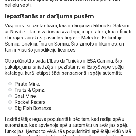
nelielu vesti.
Iepazīšanās ar darījuma pusēm
Vispirms īsi pastāstīsim, kas ir darījuma dalībnieki. Sāksim
ar Novibet. Tas ir vadošais azartspēļu operators, kas oficiāli
darbojas vairākos pasaules tirgos - Meksikā, Kolumbijā,
Somijā, Grieķijā, Īrijā un Somijā. Šis zīmols ir likumīgs, un
tam ir visu šo jurisdikciju licences.
Otrs plānotās sadarbības dalībnieks ir ESA Gaming. Šis
pakalpojumu sniedzējs ir pazīstams ar EasySwipe spēļu
katalogu, kurā ietilpst šādi sensacionāli spēļu automāti:
Pirate Mine;
Fruitz & Spinz;
Goal Mine;
Rocket Racers;
Big Fish Bonanza.
Izstrādātājs ieguva popularitāti pēc tam, kad radīja spēļu
automātus, kas apvienoja spēļu automātu un avārijas spēļu
funkcijas. Ņemot to vērā, tās popularitāti spēlētāju vidū visā