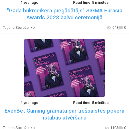
1 year ago
Read time: 5 minūtes
"Gada bukmeikera piegādātājs" SiGMA Eurasia
Awards 2023 balvu ceremonijā
Tatjana Storoženko
948
0
1 year ago
Read time: 5 minūtes
EvenBet Gaming grāmata par tiešsaistes pokera
istabas atvēršanu
Tatjana Storoženko
1103
0