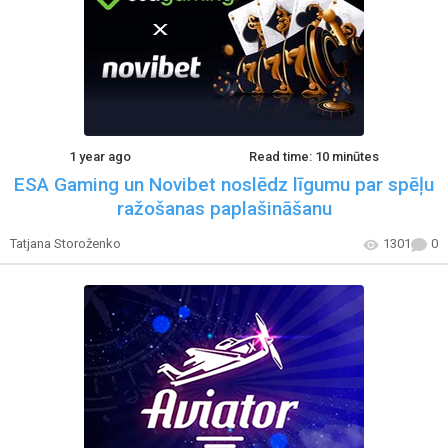
1 year ago
Read time: 10 minūtes
ESA Gaming un Novibet noslēdz līgumu par spēļu
ražošanas paplašināšanu
Tatjana Storoženko
1301
0