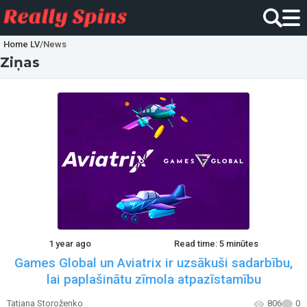
Home LV
/
News
Ziņas
1 year ago
Read time: 5 minūtes
Games Global un Aviatrix ir uzsākuši sadarbību,
lai paplašinātu zīmola atpazīstamību
Tatjana Storoženko
806
0