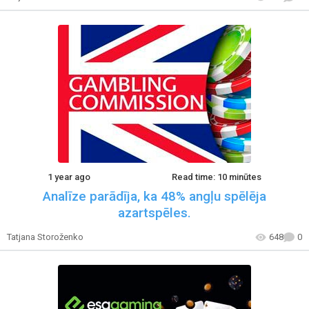
1 year ago
Read time: 10 minūtes
Analīze parādīja, ka 48% angļu spēlēja
azartspēles.
Tatjana Storoženko
648
0