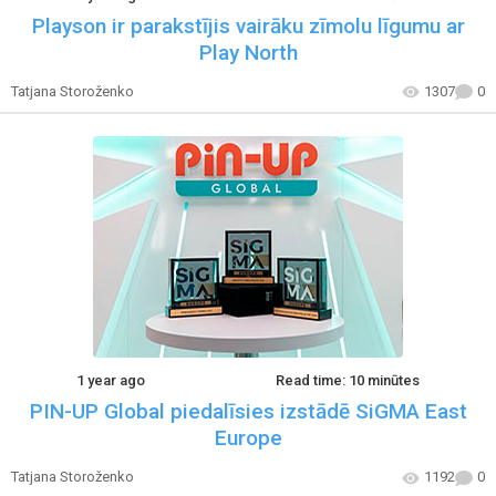
Playson ir parakstījis vairāku zīmolu līgumu ar
Play North
Tatjana Storoženko
1307
0
1 year ago
Read time: 10 minūtes
PIN-UP Global piedalīsies izstādē SiGMA East
Europe
Tatjana Storoženko
1192
0