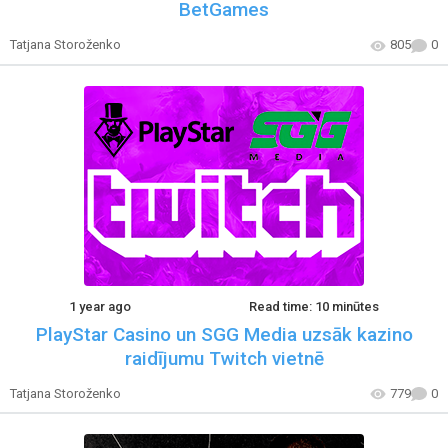
BetGames
Tatjana Storoženko
805
0
1 year ago
Read time: 10 minūtes
PlayStar Casino un SGG Media uzsāk kazino
raidījumu Twitch vietnē
Tatjana Storoženko
779
0