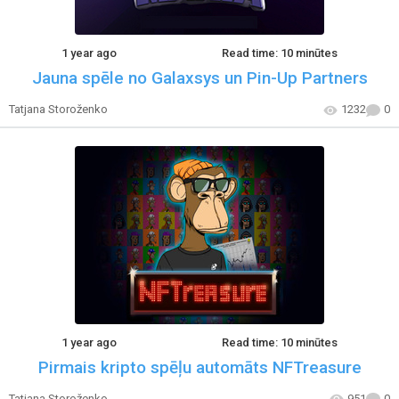
1 year ago
Read time: 10 minūtes
Jauna spēle no Galaxsys un Pin-Up Partners
Tatjana Storoženko
1232
0
1 year ago
Read time: 10 minūtes
Pirmais kripto spēļu automāts NFTreasure
Tatjana Storoženko
951
0