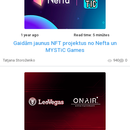
1 year ago
Read time: 5 minūtes
Gaidām jaunus NFT projektus no Nefta un
MYSTiC Games
Tatjana Storoženko
940
0