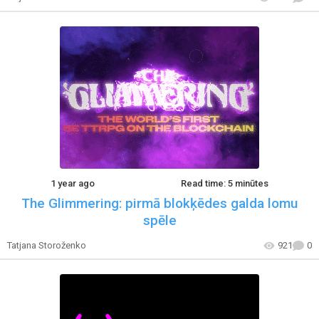
1 year ago
Read time: 5 minūtes
The Glimmering: pirmā blokķēdes galda lomu
spēle
Tatjana Storoženko
921
0