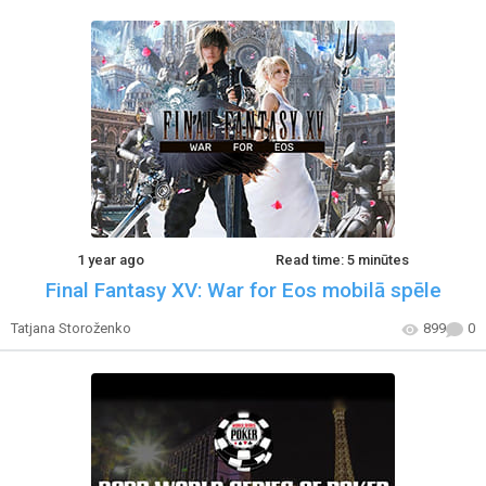
1 year ago
Read time: 5 minūtes
Final Fantasy XV: War for Eos mobilā spēle
Tatjana Storoženko
899
0