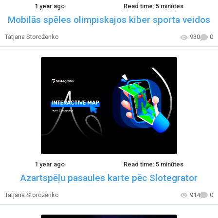
1 year ago
Read time: 5 minūtes
Mobilās spēles olimpiskajos kiber sporta veidos
Tatjana Storoženko
930
0
1 year ago
Read time: 5 minūtes
Azartspēļu pasaules karte pēc Slotegrator
Tatjana Storoženko
914
0