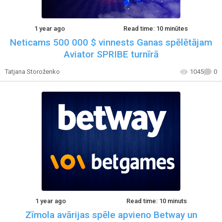
1 year ago
Read time: 10 minūtes
Neticams 500 000 $ vinnests Ganas spēlētājam
Aviator SPRIBE turnīrā
Tatjana Storoženko
1045
0
1 year ago
Read time: 10 minuts
Zīmola avārijas spēle apvieno Betway un