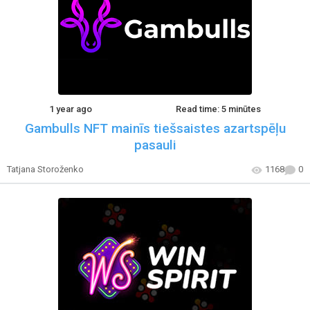
1 year ago
Read time: 5 minūtes
Gambulls NFT mainīs tiešsaistes azartspēļu
pasauli
Tatjana Storoženko
1168
0