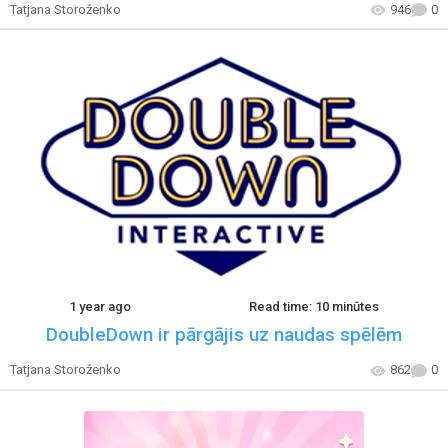
Tatjana Storoženko
946
0
1 year ago
Read time: 10 minūtes
DoubleDown ir pārgājis uz naudas spēlēm
Tatjana Storoženko
862
0