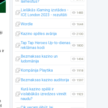
laimestus?
Lielākās iGaming izstādes -
1483
ICE London 2023 - rezultāti
Wordle
1644
ji
Kazino spēles avārija
2100
Tap Tap Heroes Up-to-dienas
1800
reklāmas kodi
 ir
Bezmaksas kazino un
1494
ludomānija
Kompānija Playtika
1918
Bezmaksas kazino auditorija
1597
Kurā kazino spēlē ir
vislabākās izredzes vinnēt
1923
naudu?
n
ēl
Cik vecam jābūt, lai