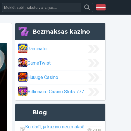
Bezmaksas kazino
Gaminator
GameTwist
Huuuge Casino
Billionaire Casino Slots 777
Blog
Ko darīt, ja kazino neizmaksā
2030