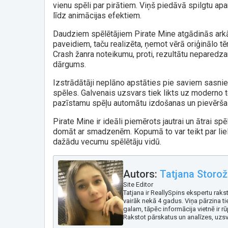
vienu spēli par pirātiem. Viņš piedāvā spilgtu apar
līdz animācijas efektiem.
Daudziem spēlētājiem Pirate Mine atgādinās arkād
paveidiem, taču realizēta, ņemot vērā oriģinālo t
Crash žanra noteikumu, proti, rezultātu neparedza
dārgums.
Izstrādātāji neplāno apstāties pie saviem sasnie
spēles. Galvenais uzsvars tiek likts uz modern
pazīstamu spēļu automātu izdošanas un pievēršas 
Pirate Mine ir ideāli piemērots jautrai un ātrai sp
domāt ar smadzenēm. Kopumā to var teikt par lielāk
dažādu vecumu spēlētāju vidū.
Autors:
Tatjana Storo
Site Editor
Tatjana ir ReallySpins ekspertu raks
vairāk nekā 4 gadus. Viņa pārzina t
galam, tāpēc informācija vietnē ir r
Rakstot pārskatus un analīzes, uzsv