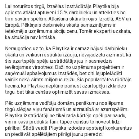
Lai noturētos tirgū, Izraēlas izstrādātājs Playtika bija
spiests atlaist aptuveni 15 % darbinieku un atteikties no
trim savām spēlēm. Atlaišana skāra birojus Izraēlā, ASV un
Eiropā. Pēkšņais darbinieku skaita samazinājums ir
ietekmējis uzņēmuma akciju cenu. Tomēr eksperti uzskata,
ka situācija nav kritiska.
Neraugoties uz to, ka Playtika ir samazinājusi darbinieku
skaitu un veikusi restrukturizāciju, nevajadzētu aizmirst, ka
šis azartspēļu spēļu izstrādātājs jau ir sasniedzis
ievērojamas virsotnes. Daži no uzņēmuma projektiem ir
saņēmuši apbalvojumus izstādēs, bet citi lejupielādēti
vairāk nekā simts miljonus reižu. Šis popularitātes rādītājs
liecina, ka Playtika neplāno pamest azartspēļu izklaides
tirgu, bet tikai cenšas optimizēt savas izmaksas.
Pēc uzņēmuma vadītāju domām, panākumu noslēpums
tirgū slēpjas viņu fanātismā un aizrautībā ar azartspēlēm.
Playtika izstrādātāji ne tikai rada kārtējo spēli par naudu,
viņi ir sava produkta fani, tāpēc cenšas to novest līdz
pilnībai. Šādā veidā Playtika izdodas apsteigt konkurentus
un piedāvāt spēlētājiem pilnīgi jaunu pieredzi.