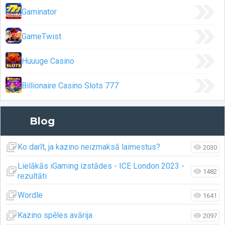
Gaminator
GameTwist
Huuuge Casino
Billionaire Casino Slots 777
Blog
Ko darīt, ja kazino neizmaksā laimestus?
2030
Lielākās iGaming izstādes - ICE London 2023 -
1482
rezultāti
Wordle
1641
Kazino spēles avārija
2097