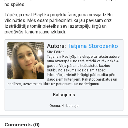
no spēles.
Tāpēc, ja esat Playtika projektu fans, jums nevajadzētu
vilcināties. Mēs esam pārliecināti, ka jau pavisam drīz
izstrādātājs tomēr pieteiks sevi azartspēļu tirgū un
piedāvās faniem jaunu izklaidi.
Autors:
Tatjana Storoženko
Site Editor
Tatjana ir ReallySpins ekspertu rakstu autore.
Viņa azartspēļu nozarē strādā vairāk nekā 4
gadus. Viņa pārzina tiešsaistes kazino
būtību no sākuma līdz galam, tāpēc
informācija vietnē ir rūpīgi pārbaudīta pēc
daudziem kritērijiem. Rakstot pārskatus un
analīzes, uzsvars tiek likts uz patiesumu un noderīgumu.
Balsojums
Ocena: 4 · balsoja
Comments (
0
)