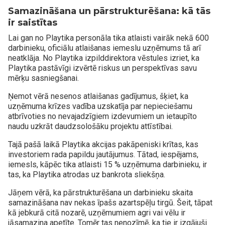
Samazināšana un pārstrukturēšana: kā tās
ir saistītas
Lai gan no Playtika personāla tika atlaisti vairāk nekā 600
darbinieku, oficiālu atlaišanas iemeslu uzņēmums tā arī
neatklāja. No Playtika izpilddirektora vēstules izriet, ka
Playtika pastāvīgi izvērtē riskus un perspektīvas savu
mērķu sasniegšanai.
Ņemot vērā nesenos atlaišanas gadījumus, šķiet, ka
uzņēmuma krīzes vadība uzskatīja par nepieciešamu
atbrīvoties no nevajadzīgiem izdevumiem un ietaupīto
naudu uzkrāt daudzsološāku projektu attīstībai.
Tajā pašā laikā Playtika akcijas pakāpeniski krītas, kas
investoriem rada papildu jautājumus. Tātad, iespējams,
iemesls, kāpēc tika atlaisti 15 % uzņēmuma darbinieku, ir
tas, ka Playtika atrodas uz bankrota sliekšņa.
Jāņem vērā, ka pārstrukturēšana un darbinieku skaita
samazināšana nav nekas īpašs azartspēļu tirgū. Šeit, tāpat
kā jebkurā citā nozarē, uzņēmumiem agri vai vēlu ir
jāsamazina apetīte. Tomēr tas nenozīmē, ka tie ir izgājuši