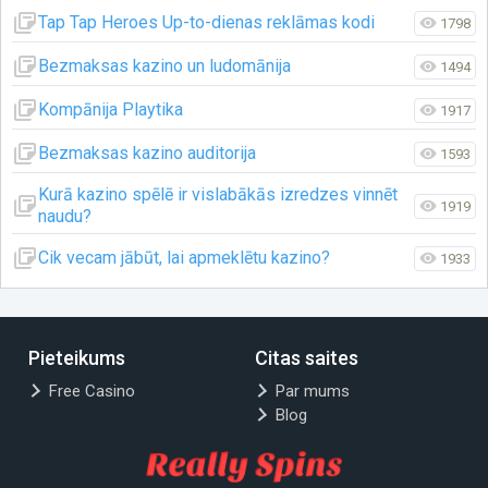
Tap Tap Heroes Up-to-dienas reklāmas kodi
1798
Bezmaksas kazino un ludomānija
1494
Kompānija Playtika
1917
Bezmaksas kazino auditorija
1593
Kurā kazino spēlē ir vislabākās izredzes vinnēt
1919
naudu?
Cik vecam jābūt, lai apmeklētu kazino?
1933
Pieteikums
Citas saites
Free Casino
Par mums
Blog