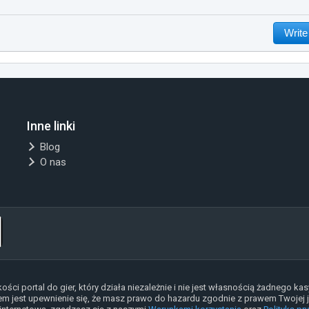
Inne linki
Blog
O nas
akości portal do gier, który działa niezależnie i nie jest własnością żadnego
m jest upewnienie się, że masz prawo do hazardu zgodnie z prawem Twojej ju