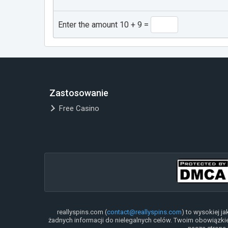
Enter the amount 10 + 9
Zastosowanie
Free Casino
reallyspins.com (
contact@reallyspins.com
) to wysokiej j
żadnych informacji do nielegalnych celów. Twoim obowiązkie