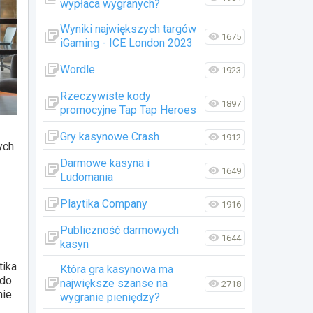
wypłaca wygranych?
Wyniki największych targów
1675
iGaming - ICE London 2023
Wordle
1923
Rzeczywiste kody
1897
promocyjne Tap Tap Heroes
Gry kasynowe Crash
1912
ych
Darmowe kasyna i
1649
Ludomania
Playtika Company
1916
Publiczność darmowych
1644
kasyn
tika
Która gra kasynowa ma
 do
największe szanse na
2718
ie.
wygranie pieniędzy?