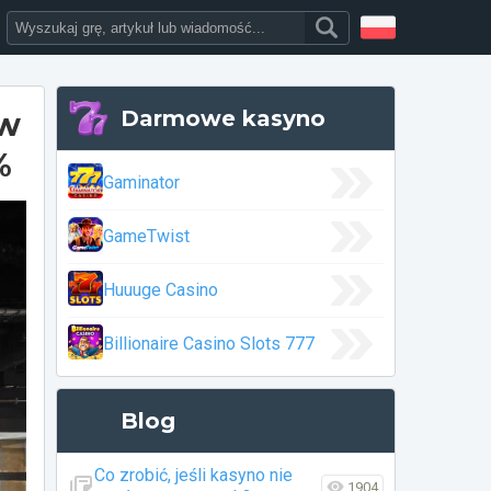
ów
Darmowe kasyno
%
Gaminator
GameTwist
Huuuge Casino
Billionaire Casino Slots 777
Blog
Co zrobić, jeśli kasyno nie
1904