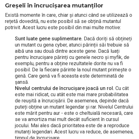
Greșeli în încrucișarea mutanților
Există momente în care, chiar și atunci când se utilizează o
rețetă dovedită, nu este posibil să se obțină mutantul
potrivit. Acest lucru este posibil din mai multe motive:
Sunt luate gene suplimentare.
Dacă doriți să obțineți
un mutant cu gena cyber, atunci părinții săi trebuie să
aibă una sau două dintre aceste gene. Dacă luați
pentru încrucișare părinți cu genele necro și myfik, de
exemplu, pentru a obține rezultatele dorite nu va fi
posibil. De la fiecare părinte la noul mutant primește o
genă. Care genă va fi aceasta este determinată de
șansă.
Nivelul centrului de încrucișare joacă un rol.
Cu cât
este mai ridicat, cu atât este mai mare probabilitatea
de reușită a încrucișării. De asemenea, depinde dacă
puteți obține un mutant legendar și rar. Nivelul Centrului
este mărit pentru aur - este o cheltuială necesară, care
se va amortiza mai mult decât suficient în cursul
jocului. Mai ales dacă prioritatea este de a reproduce
mutanți legendari. Acest lucru va reduce, de asemenea,
timpul de încrucișare.