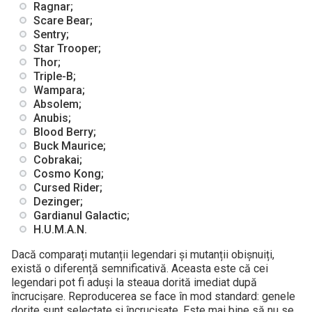
Ragnar;
Scare Bear;
Sentry;
Star Trooper;
Thor;
Triple-B;
Wampara;
Absolem;
Anubis;
Blood Berry;
Buck Maurice;
Cobrakai;
Cosmo Kong;
Cursed Rider;
Dezinger;
Gardianul Galactic;
H.U.M.A.N.
Dacă comparați mutanții legendari și mutanții obișnuiți,
există o diferență semnificativă. Aceasta este că cei
legendari pot fi aduși la steaua dorită imediat după
încrucișare. Reproducerea se face în mod standard: genele
dorite sunt selectate și încrucișate. Este mai bine să nu se