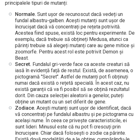
principalele tipuri de mutanți:
Normale.
Sunt ușor de recunoscut dacă vedeți un
fundal albastru-galben. Acești mutanți sunt ușor de
încrucișat dacă vă concentrați pe rețeta potrivită.
Acestea fiind spuse, există loc pentru experimente. De
exemplu, dacă trebuie să obțineți Medusa, atunci ca
părinți trebuie să alegeți mutanți care au gene mitice și
zoomorfe. Pentru acest rol este potrivit Demon și
Beast.
Secret.
Fundalul gri-verde face ca aceste creaturi să
iasă în evidență față de restul. Există, de asemenea, o
pictogramă "Secret". Astfel de mutanți pot fi obținuți
numai dacă există o rețetă specială. În acest caz, nu
există garanții că va fi posibil să se obțină rezultatul
dorit. Din cauza selecției aleatorii a genelor, puteți
obține un mutant cu un set diferit de gene.
Zodiace.
Acești mutanți sunt ușor de identificat, dacă
vă concentrați pe fundalul albastru și pe pictograma cu
același nume. În ceea ce privește caracteristicile, ei
sunt lideri. Minusul este că nu pot fi crescuți prin
încrucișare. Chiar dacă folosești o zodie ca părinte.
Există două modalități de a le obține: cumpărându-le