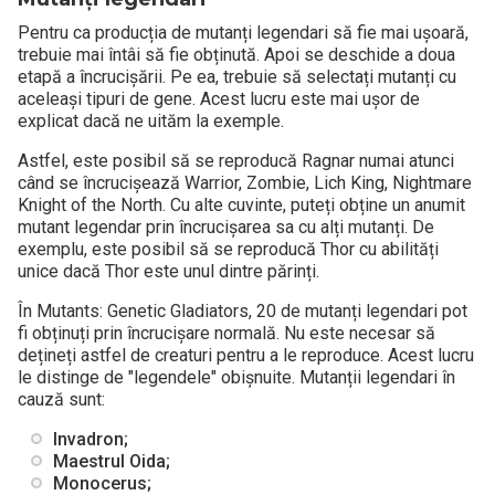
Pentru ca producția de mutanți legendari să fie mai ușoară,
trebuie mai întâi să fie obținută. Apoi se deschide a doua
etapă a încrucișării. Pe ea, trebuie să selectați mutanți cu
aceleași tipuri de gene. Acest lucru este mai ușor de
explicat dacă ne uităm la exemple.
Astfel, este posibil să se reproducă Ragnar numai atunci
când se încrucișează Warrior, Zombie, Lich King, Nightmare
Knight of the North. Cu alte cuvinte, puteți obține un anumit
mutant legendar prin încrucișarea sa cu alți mutanți. De
exemplu, este posibil să se reproducă Thor cu abilități
unice dacă Thor este unul dintre părinți.
În Mutants: Genetic Gladiators, 20 de mutanți legendari pot
fi obținuți prin încrucișare normală. Nu este necesar să
dețineți astfel de creaturi pentru a le reproduce. Acest lucru
le distinge de "legendele" obișnuite. Mutanții legendari în
cauză sunt:
Invadron;
Maestrul Oida;
Monocerus;