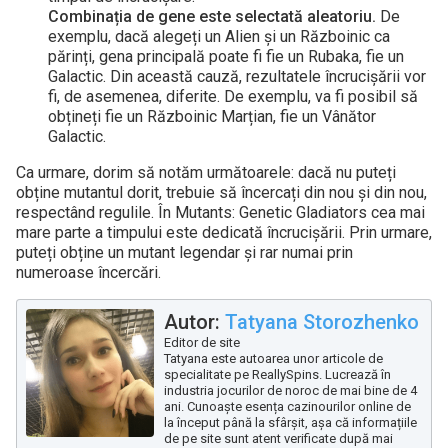
Combinația de gene este selectată aleatoriu.
De
exemplu, dacă alegeți un Alien și un Războinic ca
părinți, gena principală poate fi fie un Rubaka, fie un
Galactic. Din această cauză, rezultatele încrucișării vor
fi, de asemenea, diferite. De exemplu, va fi posibil să
obțineți fie un Războinic Marțian, fie un Vânător
Galactic.
Ca urmare, dorim să notăm următoarele: dacă nu puteți
obține mutantul dorit, trebuie să încercați din nou și din nou,
respectând regulile. În Mutants: Genetic Gladiators cea mai
mare parte a timpului este dedicată încrucișării. Prin urmare,
puteți obține un mutant legendar și rar numai prin
numeroase încercări.
Autor:
Tatyana Storozhenko
Editor de site
Tatyana este autoarea unor articole de
specialitate pe ReallySpins. Lucrează în
industria jocurilor de noroc de mai bine de 4
ani. Cunoaște esența cazinourilor online de
la început până la sfârșit, așa că informațiile
de pe site sunt atent verificate după mai