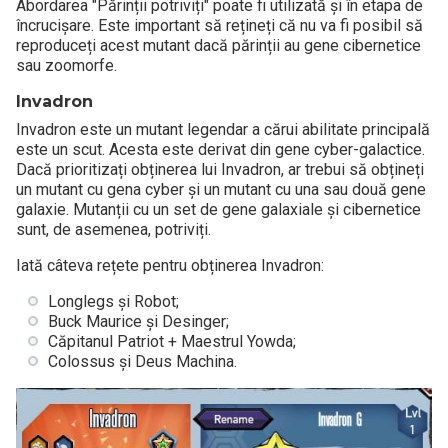
Abordarea "Părinții potriviți" poate fi utilizată și în etapa de
încrucișare. Este important să rețineți că nu va fi posibil să
reproduceți acest mutant dacă părinții au gene cibernetice
sau zoomorfe.
Invadron
Invadron este un mutant legendar a cărui abilitate principală
este un scut. Acesta este derivat din gene cyber-galactice.
Dacă prioritizați obținerea lui Invadron, ar trebui să obțineți
un mutant cu gena cyber și un mutant cu una sau două gene
galaxie. Mutanții cu un set de gene galaxiale și cibernetice
sunt, de asemenea, potriviți.
Iată câteva rețete pentru obținerea Invadron:
Longlegs și Robot;
Buck Maurice și Desinger;
Căpitanul Patriot + Maestrul Yowda;
Colossus și Deus Machina.