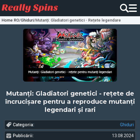
Home RO
/
Ghiduri
/
Mutanți: Gladiatori genetici - Rețete legendare
Mutanți: Gladiatori genetici - rețete de
încrucișare pentru a reproduce mutanți
legendari și rari
Categoria:
Ghiduri
Publicării:
13.08.2024