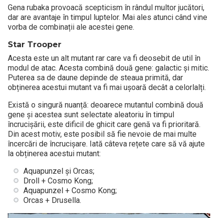
Gena rubaka provoacă scepticism în rândul multor jucători,
dar are avantaje în timpul luptelor. Mai ales atunci când vine
vorba de combinații ale acestei gene.
Star Trooper
Acesta este un alt mutant rar care va fi deosebit de util în
modul de atac. Acesta combină două gene: galactic și mitic.
Puterea sa de daune depinde de steaua primită, dar
obținerea acestui mutant va fi mai ușoară decât a celorlalți.
Există o singură nuanță: deoarece mutantul combină două
gene și acestea sunt selectate aleatoriu în timpul
încrucișării, este dificil de ghicit care genă va fi prioritară.
Din acest motiv, este posibil să fie nevoie de mai multe
încercări de încrucișare. Iată câteva rețete care să vă ajute
la obținerea acestui mutant:
Aquapunzel și Orcas;
Droll + Cosmo Kong;
Aquapunzel + Cosmo Kong;
Orcas + Drusella.