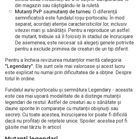
din magazin sau câștigându-le la ruletă.
Mutanți PvP
sau
mutanți
de turneu
. O diferență
semnificativă este fundalul roșu-portocaliu. În mod
separat, acordați atenție caracteristicilor lor, inclusiv
vitezei mari și sănătății. Pentru a reproduce un astfel
de mutant, trebuie să îl folosiți în stadiul de încrucișare.
De asemenea, este necesar să alegeți genele potrivite
pentru a exclude primirea de creaturi de un tip diferit.
Pentru a încheia revizuirea mutanților merită categoria
"Legendary".
Ele sunt cele mai valoroase și acest lucru
este explicat nu numai prin dificultatea de a obține. Despre
totul în ordine.
Fundalul auriu-portocaliu și semnătura Legendary - aceasta
este cea mai ușoară modalitate de a distinge mutanții
legendari de restul. Astfel de creaturi au o sănătate și
daune sporite în comparație cu mutanții obișnuiți sau
secreți. Cu toate acestea, încrucișarea lor poate fi dificilă
dacă nu profitați de rețetele unice. Spoiler: acestea pot fi
găsite mai târziu în articol.
Mutanți legendari