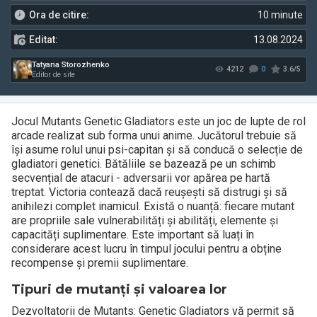
Ora de citire:
10 minute
Editat:
13.08.2024
Jocul Mutants Genetic Gladiators este un joc de lupte de rol
arcade realizat sub forma unui anime. Jucătorul trebuie să
își asume rolul unui psi-capitan și să conducă o selecție de
Tatyana Storozhenko
gladiatori genetici. Bătăliile se bazează pe un schimb
4212
Editor de site
secvențial de atacuri - adversarii vor apărea pe hartă
treptat. Victoria contează dacă reușești să distrugi și să
anihilezi complet inamicul. Există o nuanță: fiecare mutant
are propriile sale vulnerabilități și abilități, elemente și
capacități suplimentare. Este important să luați în
considerare acest lucru în timpul jocului pentru a obține
recompense și premii suplimentare.
Tipuri de mutanți și valoarea lor
Dezvoltatorii de Mutants: Genetic Gladiators vă permit să