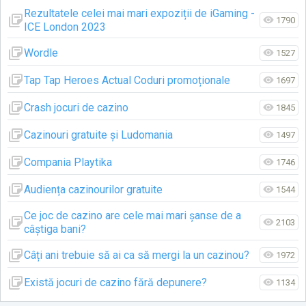
Rezultatele celei mai mari expoziții de iGaming -
1790
ICE London 2023
Wordle
1527
Tap Tap Heroes Actual Coduri promoționale
1697
Crash jocuri de cazino
1845
Cazinouri gratuite și Ludomania
1497
Compania Playtika
1746
Audiența cazinourilor gratuite
1544
Ce joc de cazino are cele mai mari șanse de a
2103
câștiga bani?
Câți ani trebuie să ai ca să mergi la un cazinou?
1972
Există jocuri de cazino fără depunere?
1134