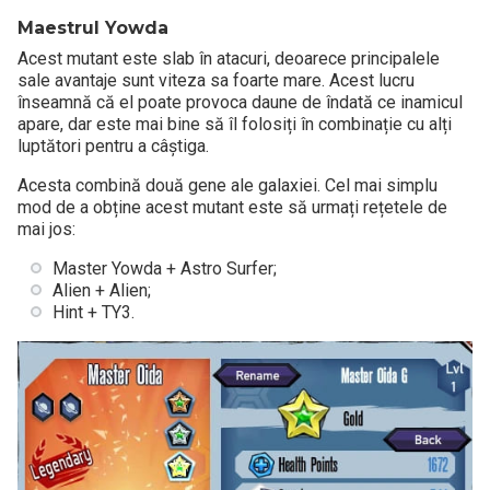
Maestrul Yowda
Acest mutant este slab în atacuri, deoarece principalele
sale avantaje sunt viteza sa foarte mare. Acest lucru
înseamnă că el poate provoca daune de îndată ce inamicul
apare, dar este mai bine să îl folosiți în combinație cu alți
luptători pentru a câștiga.
Acesta combină două gene ale galaxiei. Cel mai simplu
mod de a obține acest mutant este să urmați rețetele de
mai jos:
Master Yowda + Astro Surfer;
Alien + Alien;
Hint + TY3.