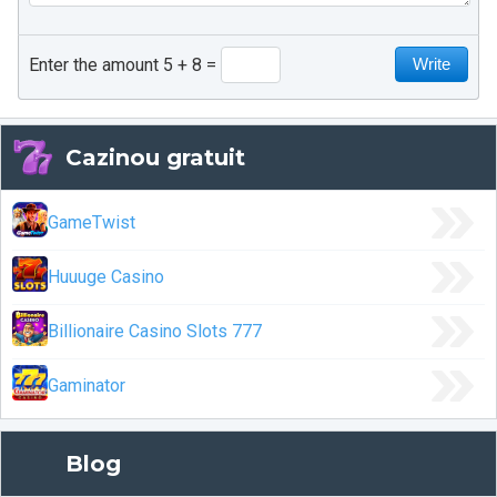
Enter the amount 5 + 8
Cazinou gratuit
GameTwist
Huuuge Casino
Billionaire Casino Slots 777
Gaminator
Blog