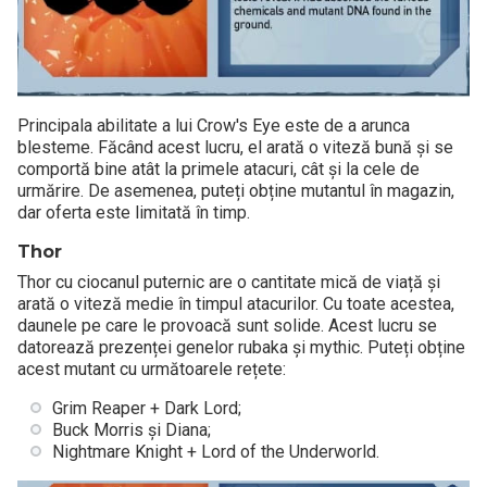
Principala abilitate a lui Crow's Eye este de a arunca
blesteme. Făcând acest lucru, el arată o viteză bună și se
comportă bine atât la primele atacuri, cât și la cele de
urmărire. De asemenea, puteți obține mutantul în magazin,
dar oferta este limitată în timp.
Thor
Thor cu ciocanul puternic are o cantitate mică de viață și
arată o viteză medie în timpul atacurilor. Cu toate acestea,
daunele pe care le provoacă sunt solide. Acest lucru se
datorează prezenței genelor rubaka și mythic. Puteți obține
acest mutant cu următoarele rețete:
Grim Reaper + Dark Lord;
Buck Morris și Diana;
Nightmare Knight + Lord of the Underworld.