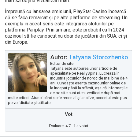
mari să obțină vizualizări mari.
Împreună cu lansarea emisiunii, PlayStar Casino încearcă
să se facă remarcat și pe alte platforme de streaming. Un
exemplu în acest sens este integrarea sloturilor pe
platforma Pariplay. Prin urmare, este probabil ca în 2024
cazinoul să fie cunoscut nu doar de jucătorii din SUA, ci și
din Europa.
Autor:
Tatyana Storozhenko
Editor de site
Tatyana este autoarea unor articole de
specialitate pe ReallySpins. Lucrează în
industria jocurilor de noroc de mai bine de 4
ani. Cunoaște esența cazinourilor online de
la început până la sfârșit, așa că informațiile
de pe site sunt atent verificate după mai
multe criterii. Atunci când scrie recenzii și analize, accentul este pus
pe veridicitate și utilitate.
Vot
Evaluare: 4.7 · 1 a votat