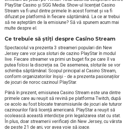
PlayStar Casino și SGG Media. Show-ul licențiat Casino
Stream va fi unul dintre primele în acest format și va fi
difuzat pe platformă în fiecare săptămână. La ce ar trebui
să ne așteptăm de la emisiune? Să vă spunem acum mai
multe despre el.
Ce trebuie să știți despre Casino Stream
Spectacolul va prezenta 3 streameri populari din New
Jersey care vor juca sloturi de cazino PlayStar în modul
live. Fiecare streamer va primi un buget fix pe care îl va
putea folosi la discreția sa. De asemenea, sloturile se vor
schimba săptămânal. Scopul principal al Casino Stream,
conform organizatorilor înșiși - de a prezenta pasionaților
de jocuri de noroc cazinoul PlayStar.
Până în prezent, emisiunea Casino Stream este una dintre
primele care au reușit să revină pe platforma Twitch, după
ce acolo au fost blocate transmisiunile de jocuri ale tuturor
cazinourilor fără licență americană. PlayStar a reușit să
ocolească această interdicție prin legalizarea stat cu stat.
În plus, doar streamerii verificați din New Jersey, cu vârsta
de peste 21 de ani, vor avea voie să joace.