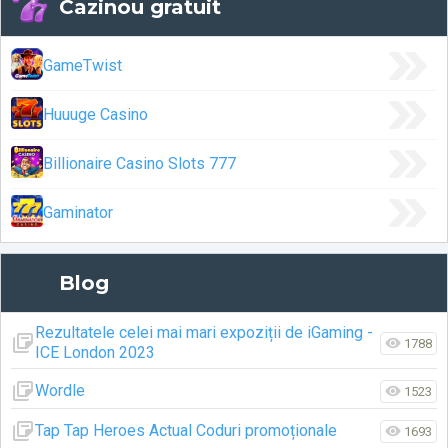
Cazinou gratuit
GameTwist
Huuuge Casino
Billionaire Casino Slots 777
Gaminator
Blog
Rezultatele celei mai mari expoziții de iGaming -
1788
ICE London 2023
Wordle
1523
Tap Tap Heroes Actual Coduri promoționale
1693