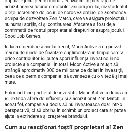
popular - jocul pentru mobil Zen Match. În plus față de
achiziționarea tuturor drepturilor asupra jocului, mastodontul
pieței israeliene de jocuri de noroc va obține, de asemenea,
echipa de dezvoltare Zen Match, care va asigura proiectului
nu numai sprijin, ci și continuarea. Afacerea a fost deja
confirmată de fostul proprietar al drepturilor asupra jocului,
Good Job Games.
În luna noiembrie a anului trecut, Moon Active a organizat
mai multe runde de finanțare suplimentară în timpul cărora
orice contribuitor își putea spori influența investind în noi
proiecte ale companiei. În total, Moon Active a reușit să
strângă aproximativ 300 de milioane de dolari în investiții,
ceea ce a permis companiei să avanseze cu o viteză și mai
mare.
Folosind bine pachetul de investiții, Moon Active a decis să
își extindă sfera de influență și a achiziționat Zen Match. În
acest fel, compania a decis să nu investească doar într-o
perspectivă, ci să obțină în schimb un proiect care ar putea
ajuta la extinderea și creșterea brandului.
Cum au reacționat foștii proprietari ai Zen