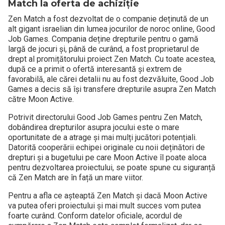
Match la oferta de achiziție
Zen Match a fost dezvoltat de o companie deținută de un
alt gigant israelian din lumea jocurilor de noroc online, Good
Job Games. Compania deține drepturile pentru o gamă
largă de jocuri și, până de curând, a fost proprietarul de
drept al promițătorului proiect Zen Match. Cu toate acestea,
după ce a primit o ofertă interesantă și extrem de
favorabilă, ale cărei detalii nu au fost dezvăluite, Good Job
Games a decis să își transfere drepturile asupra Zen Match
către Moon Active.
Potrivit directorului Good Job Games pentru Zen Match,
dobândirea drepturilor asupra jocului este o mare
oportunitate de a atrage și mai mulți jucători potențiali.
Datorită cooperării echipei originale cu noii deținători de
drepturi și a bugetului pe care Moon Active îl poate aloca
pentru dezvoltarea proiectului, se poate spune cu siguranță
că Zen Match are în față un mare viitor.
Pentru a afla ce așteaptă Zen Match și dacă Moon Active
va putea oferi proiectului și mai mult succes vom putea
foarte curând. Conform datelor oficiale, acordul de