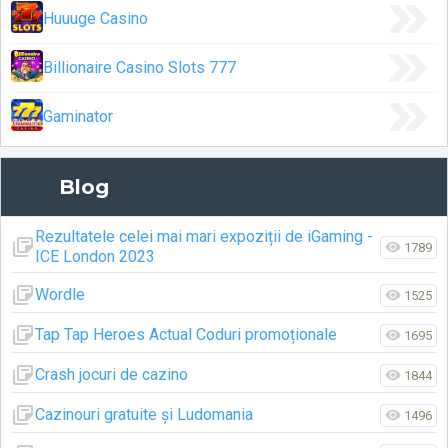
Huuuge Casino
Billionaire Casino Slots 777
Gaminator
Blog
Rezultatele celei mai mari expoziții de iGaming -
1789
ICE London 2023
Wordle
1525
Tap Tap Heroes Actual Coduri promoționale
1695
Crash jocuri de cazino
1844
Cazinouri gratuite și Ludomania
1496