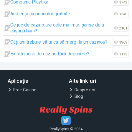
Compania Playtika
1743
Audiența cazinourilor gratuite
1540
Ce joc de cazino are cele mai mari șanse de a
2101
câștiga bani?
Câți ani trebuie să ai ca să mergi la un cazinou?
1969
Există jocuri de cazino fără depunere?
1133
Aplicație
Alte link-uri
Free Casino
Despre noi
Blog
ReallySpins © 2024