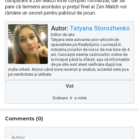
cumpărare a Zen Match este complet formalizat, dar se
pare că termenii acordului și prețul final al Zen Match vor
rămâne un secret pentru publicul de jocuri.
Autor:
Tatyana Storozhenko
Editor de site
Tatyana este autoarea unor articole de
specialitate pe ReallySpins. Lucrează în
industria jocurilor de noroc de mai bine de 4
ani. Cunoaște esența cazinourilor online de
la început până la sfârșit, așa că informațiile
de pe site sunt atent verificate după mai
multe criterii. Atunci când scrie recenzii și analize, accentul este pus
pe veridicitate și utilitate.
Vot
Evaluare: 4 · a votat
Comments (
0
)
Author