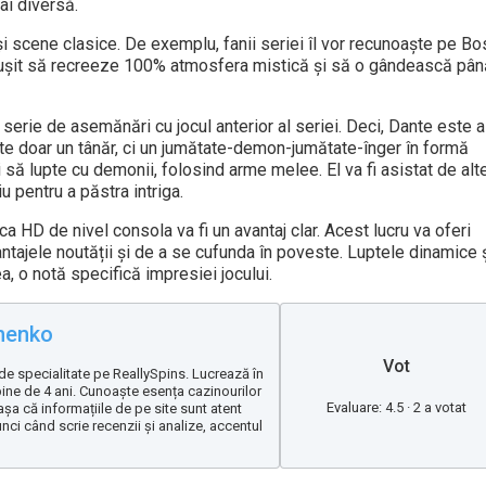
ai diversă.
i scene clasice. De exemplu, fanii seriei îl vor recunoaște pe Bo
reușit să recreeze 100% atmosfera mistică și să o gândească pân
erie de asemănări cu jocul anterior al seriei. Deci, Dante este 
ste doar un tânăr, ci un jumătate-demon-jumătate-înger în formă
 să lupte cu demonii, folosind arme melee. El va fi asistat de alt
 pentru a păstra intriga.
ca HD de nivel consola va fi un avantaj clar. Acest lucru va oferi
antajele noutății și de a se cufunda în poveste. Luptele dinamice ș
 o notă specifică impresiei jocului.
henko
Vot
de specialitate pe ReallySpins. Lucrează în
bine de 4 ani. Cunoaște esența cazinourilor
Evaluare: 4.5 · 2 a votat
 așa că informațiile de pe site sunt atent
unci când scrie recenzii și analize, accentul