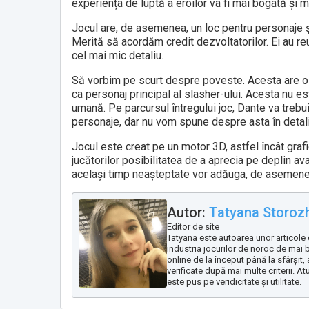
experiența de luptă a eroilor va fi mai bogată și m
Jocul are, de asemenea, un loc pentru personaje ș
Merită să acordăm credit dezvoltatorilor. Ei au 
cel mai mic detaliu.
Să vorbim pe scurt despre poveste. Acesta are o s
ca personaj principal al slasher-ului. Acesta nu e
umană. Pe parcursul întregului joc, Dante va trebui
personaje, dar nu vom spune despre asta în detaliu
Jocul este creat pe un motor 3D, astfel încât grafi
jucătorilor posibilitatea de a aprecia pe deplin av
același timp neașteptate vor adăuga, de asemenea,
Autor:
Tatyana Storoz
Editor de site
Tatyana este autoarea unor articole 
industria jocurilor de noroc de mai 
online de la început până la sfârșit,
verificate după mai multe criterii. At
este pus pe veridicitate și utilitate.