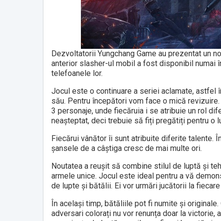
Dezvoltatorii Yungchang Game au prezentat un no
anterior slasher-ul mobil a fost disponibil numai în 
telefoanele lor.
Jocul este o continuare a seriei aclamate, astfel în
său. Pentru începători vom face o mică revizuire. 
3 personaje, unde fiecăruia i se atribuie un rol dif
neașteptat, deci trebuie să fiți pregătiți pentru o l
Fiecărui vânător îi sunt atribuite diferite talente. Î
șansele de a câștiga cresc de mai multe ori.
Noutatea a reușit să combine stilul de luptă și te
armele unice. Jocul este ideal pentru a vă demonst
de lupte și bătălii. Ei vor urmări jucătorii la fiecare
În același timp, bătăliile pot fi numite și originale
adversari colorați nu vor renunța doar la victorie, a