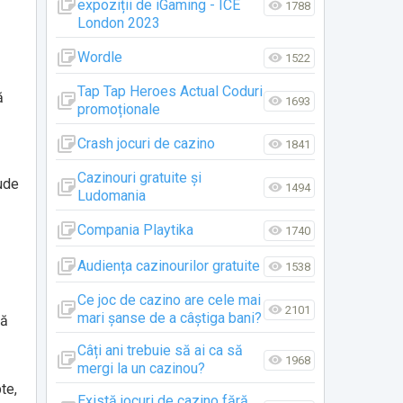
expoziții de iGaming - ICE
1788
London 2023
Wordle
1522
Tap Tap Heroes Actual Coduri
ă
1693
promoționale
Crash jocuri de cazino
1841
Cazinouri gratuite și
lude
1494
Ludomania
Compania Playtika
1740
Audiența cazinourilor gratuite
1538
Ce joc de cazino are cele mai
2101
mari șanse de a câștiga bani?
ță
Câți ani trebuie să ai ca să
1968
mergi la un cazinou?
te,
Există jocuri de cazino fără