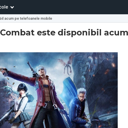
cole
bil acum pe telefoanele mobile
f Combat este disponibil acu