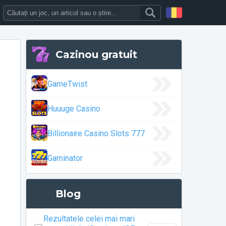
m
Cazinou gratuit
GameTwist
Huuuge Casino
Billionaire Casino Slots 777
Gaminator
Blog
Rezultatele celei mai mari