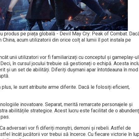
u produs pe piața globală - Devil May Cry: Peak of Combat. Dac
China, acum utilizatorii din orice colț al lumii îl pot instala pe
cât unii utilizatori vor fi familiarizați cu conceptul și gameplay-ul
Deci, în cursul jocului trebuie să gestionați o echipă. Acesta inc
erit și un set de abilități. Diferiți dușmani apar întotdeauna în mod
uptă.
n plus, le sunt atribuite arme diferite. Dacă le folosiți eficient,
hnologiile inovatoare. Separat, merită remarcate personajele și
ra abilitățile strategice. Acest lucru este facilitat de o abunden
 pas.
. Ca adversari vor fi diferiți monștri, demoni și rebeli. Astfel de
stfel încât jucătorii vor trebui să încerce. Cu fiecare victorie în lup