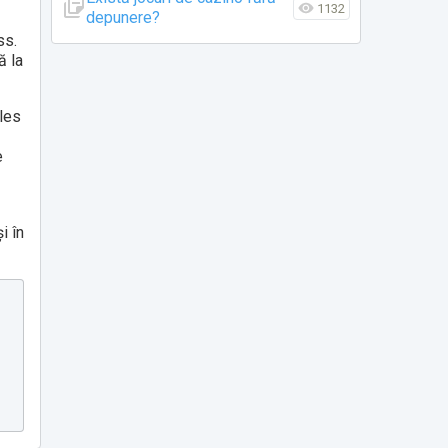
1132
depunere?
ss.
ă la
ales
e
i în