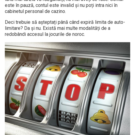
este în pauză, contul este invalid și nu poți intra nici în
cabinetul personal de cazino.
Deci trebuie să așteptați până când expiră limita de auto-
limitare? Da și nu. Există mai multe modalități de a
redobândi accesul la jocurile de noroc.