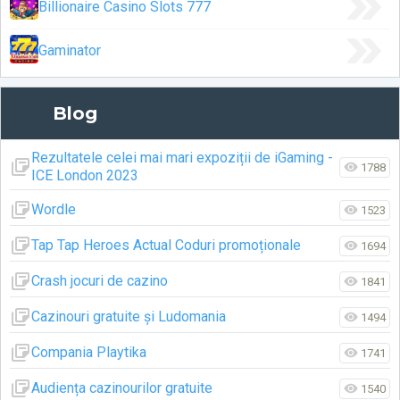
Billionaire Casino Slots 777
Gaminator
Blog
Rezultatele celei mai mari expoziții de iGaming -
1788
ICE London 2023
Wordle
1523
Tap Tap Heroes Actual Coduri promoționale
1694
Crash jocuri de cazino
1841
Cazinouri gratuite și Ludomania
1494
Compania Playtika
1741
Audiența cazinourilor gratuite
1540