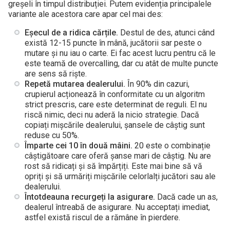
greșeli în timpul distribuției. Putem evidenția principalele
variante ale acestora care apar cel mai des:
Eșecul de a ridica cărțile.
Destul de des, atunci când
există 12-15 puncte în mână, jucătorii sar peste o
mutare și nu iau o carte. Ei fac acest lucru pentru că le
este teamă de overcalling, dar cu atât de multe puncte
are sens să riște.
Repetă mutarea dealerului.
În 90% din cazuri,
crupierul acționează în conformitate cu un algoritm
strict prescris, care este determinat de reguli. El nu
riscă nimic, deci nu aderă la nicio strategie. Dacă
copiați mișcările dealerului, șansele de câștig sunt
reduse cu 50%.
Împarte cei 10 în două mâini.
20 este o combinație
câștigătoare care oferă șanse mari de câștig. Nu are
rost să ridicați și să împărțiți. Este mai bine să vă
opriți și să urmăriți mișcările celorlalți jucători sau ale
dealerului.
Întotdeauna recurgeți la asigurare.
Dacă cade un as,
dealerul întreabă de asigurare. Nu acceptați imediat,
astfel există riscul de a rămâne în pierdere.