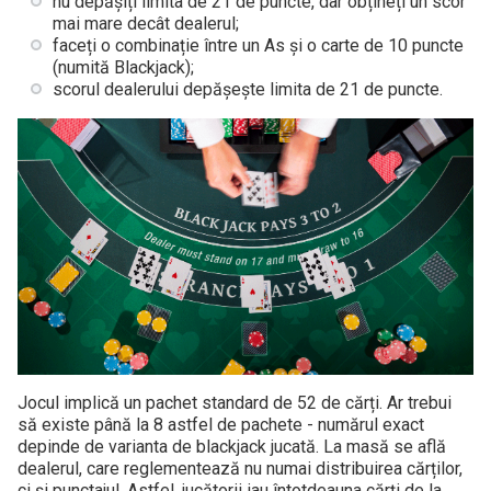
nu depășiți limita de 21 de puncte, dar obțineți un scor
mai mare decât dealerul;
faceți o combinație între un As și o carte de 10 puncte
(numită Blackjack);
scorul dealerului depășește limita de 21 de puncte.
Jocul implică un pachet standard de 52 de cărți. Ar trebui
să existe până la 8 astfel de pachete - numărul exact
depinde de varianta de blackjack jucată. La masă se află
dealerul, care reglementează nu numai distribuirea cărților,
ci și punctajul. Astfel, jucătorii iau întotdeauna cărți de la