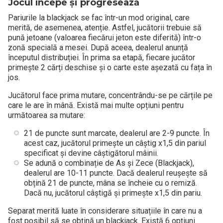
Jocul începe și progresează
Pariurile la blackjack se fac într-un mod original, care
merită, de asemenea, atenție. Astfel, jucătorii trebuie să
pună jetoane (valoarea fiecărui jeton este diferită) într-o
zonă specială a mesei. După aceea, dealerul anunță
începutul distribuției. În prima sa etapă, fiecare jucător
primește 2 cărți deschise și o carte este așezată cu fața în
jos.
Jucătorul face prima mutare, concentrându-se pe cărțile pe
care le are în mână. Există mai multe opțiuni pentru
următoarea sa mutare:
21 de puncte sunt marcate, dealerul are 2-9 puncte. În
acest caz, jucătorul primește un câștig x1,5 din pariul
specificat și devine câștigătorul mâinii.
Se adună o combinație de As și Zece (Blackjack),
dealerul are 10-11 puncte. Dacă dealerul reușește să
obțină 21 de puncte, mâna se încheie cu o remiză.
Dacă nu, jucătorul câștigă și primește x1,5 din pariu.
Separat merită luate în considerare situațiile în care nu a
fost posibil să se obțină un blackjack. Există 6 opțiuni