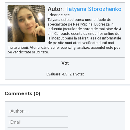
Autor:
Tatyana Storozhenko
Editor de site
Tatyana este autoarea unor articole de
specialitate pe ReallySpins. Lucrează în
industria jocurilor de noroc de mai bine de 4
ani. Cunoaște esența cazinourilor online de
la început până la sfârșit, așa că informațiile
de pe site sunt atent verificate după mai
multe criterii. Atunci când scrie recenzii și analize, accentul este pus
pe veridicitate și utilitate.
Vot
Evaluare: 4.5 · 2 a votat
Comments (
0
)
Author
Email