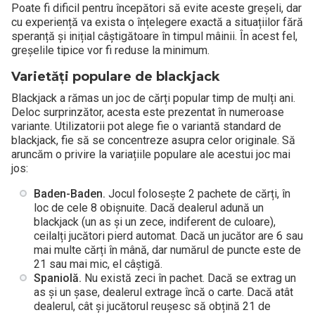
Poate fi dificil pentru începători să evite aceste greșeli, dar
cu experiență va exista o înțelegere exactă a situațiilor fără
speranță și inițial câștigătoare în timpul mâinii. În acest fel,
greșelile tipice vor fi reduse la minimum.
Varietăți populare de blackjack
Blackjack a rămas un joc de cărți popular timp de mulți ani.
Deloc surprinzător, acesta este prezentat în numeroase
variante. Utilizatorii pot alege fie o variantă standard de
blackjack, fie să se concentreze asupra celor originale. Să
aruncăm o privire la variațiile populare ale acestui joc mai
jos:
Baden-Baden.
Jocul folosește 2 pachete de cărți, în
loc de cele 8 obișnuite. Dacă dealerul adună un
blackjack (un as și un zece, indiferent de culoare),
ceilalți jucători pierd automat. Dacă un jucător are 6 sau
mai multe cărți în mână, dar numărul de puncte este de
21 sau mai mic, el câștigă.
Spaniolă.
Nu există zeci în pachet. Dacă se extrag un
as și un șase, dealerul extrage încă o carte. Dacă atât
dealerul, cât și jucătorul reușesc să obțină 21 de