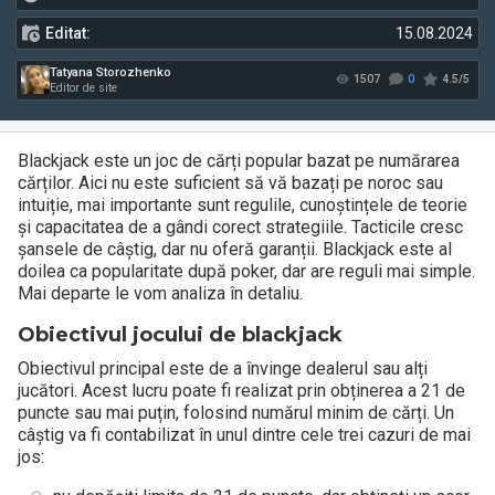
Editat:
15.08.2024
Blackjack este un joc de cărți popular bazat pe numărarea
cărților. Aici nu este suficient să vă bazați pe noroc sau
intuiție, mai importante sunt regulile, cunoștințele de teorie
Tatyana Storozhenko
1507
și capacitatea de a gândi corect strategiile. Tacticile cresc
Editor de site
șansele de câștig, dar nu oferă garanții. Blackjack este al
doilea ca popularitate după poker, dar are reguli mai simple.
Mai departe le vom analiza în detaliu.
Obiectivul jocului de blackjack
Obiectivul principal este de a învinge dealerul sau alți
jucători. Acest lucru poate fi realizat prin obținerea a 21 de
puncte sau mai puțin, folosind numărul minim de cărți. Un
câștig va fi contabilizat în unul dintre cele trei cazuri de mai
jos: