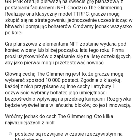
GRIPNR oferuje pierwszą na świecie grę planszową z
postaciami fabularnymi NFT. Chodzi o The Glimmering.
Realizuje ona klasyczny model TTRPG: gracze mogą
skupić się na strategowaniu, jednocześnie uczestnicząc w
bitwach i pompując bohaterów. Omówmy jednak wszystko
po kolei.
Gra planszowa z elementami NFT zostanie wydana pod
koniec wiosny lub bliżej początku lata tego roku. Firma
prosi użytkowników o zapisanie się na listę oczekujących,
aby jako pierwsi mogli przetestować nowość.
Główną cechą The Glimmering jest to, że gracze mogą
wybierać spośród 10 000 postaci. Zgodnie z klasyką,
każdej z nich przypisane są inne cechy i atrybuty. I
oczywiście wybrany bohater, jego umiejętności
bezpośrednio wpływają na przebieg kampanii. Rozgrywka
będzie wyświetlana w łańcuchu bloków, co jest innowacją.
Wróćmy jednak do cech The Glimmering. Oto kilka
najważniejszych z nich:
postacie są rozwijane w czasie rzeczywistym na