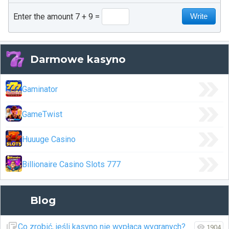
Enter the amount 7 + 9
Darmowe kasyno
Gaminator
GameTwist
Huuuge Casino
Billionaire Casino Slots 777
Blog
Co zrobić, jeśli kasyno nie wypłaca wygranych?
1904