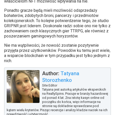
właścicielom NFT możliwość wpływania na nie.
Ponadto gracze będą mieli możliwość odsprzedaży
bohaterów, zdobytych broni, pancerzy i przedmiotów
kolekcjonerskich. To kolejne potwierdzenie tego, że studio
GRIPNR jest liderem. Doskonale radzi sobie ono nie tylko z
zachowaniem cech klasycznych gier TTRPG, ale również z
poszerzaniem gamingowych horyzontów.
Nie ma wątpliwości, że nowość zostanie pozytywnie
przyjęta przez użytkowników. Powodów ku temu jest wiele,
a wsparcie blockchain w tym przypadku jest tylko jednym z
nich.
Author:
Tatyana
Storozhenko
Site Editor
Tatyana jest autorką artykułów eksperckich
na ReallySpins. Pracuje w branży hazardowej
od ponad 4 lat. Zna istotę kasyn online od
początku do końca, więc informacje na
stronie są dokładnie sprawdzane pod
kątem wielu kryteriów. Pisząc recenzje i analizy kładzie nacisk na ich
prawdziwość i użyteczność.