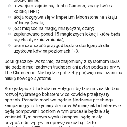
blockchainie;
rozwojem zajmie się Justin Camerer, znany twórca
kolekcji NFT;
akcja rozgrywa się w Imperium Moonstone na skraju
północy świata;
jest miejsce na magię, mistycyzm, czary;
zaplanowano ponad 15 magicznych lokacji, które będą
się chaotycznie zmieniać;
pierwsze sześć przygód będzie dostępnych dla
użytkowników na poziomach 1-3.
Jeśli gracz był wcześniej zaznajomiony z systemem D&D,
nie będzie miał żadnych trudności ani pytań podczas gry w
The Glimmering. Nie będzie potrzeby poświęcania czasu na
naukę nowego systemu.
Korzystając z blockchaina Polygon, będzie można śledzić
rozwój wybranego bohatera w całkowicie przejrzysty
sposób. Ponadto możliwe będzie śledzenie przebiegu
kampanii gry i otrzymanych łupów. W miarę jak bohaterowie
będą pompowani, poziom w tym procesie będzie się
zmieniał. Tym samym wyniki kampanii będą miały
bezpośredni wpływ na oprawę wizualną. Da to