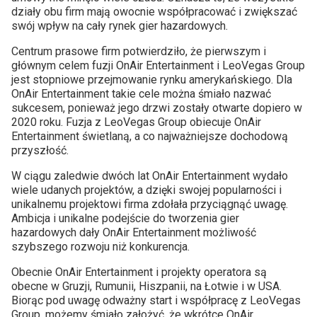
działy obu firm mają owocnie współpracować i zwiększać
swój wpływ na cały rynek gier hazardowych.
Centrum prasowe firm potwierdziło, że pierwszym i
głównym celem fuzji OnAir Entertainment i LeoVegas Group
jest stopniowe przejmowanie rynku amerykańskiego. Dla
OnAir Entertainment takie cele można śmiało nazwać
sukcesem, ponieważ jego drzwi zostały otwarte dopiero w
2020 roku. Fuzja z LeoVegas Group obiecuje OnAir
Entertainment świetlaną, a co najważniejsze dochodową
przyszłość.
W ciągu zaledwie dwóch lat OnAir Entertainment wydało
wiele udanych projektów, a dzięki swojej popularności i
unikalnemu projektowi firma zdołała przyciągnąć uwagę.
Ambicja i unikalne podejście do tworzenia gier
hazardowych dały OnAir Entertainment możliwość
szybszego rozwoju niż konkurencja.
Obecnie OnAir Entertainment i projekty operatora są
obecne w Gruzji, Rumunii, Hiszpanii, na Łotwie i w USA.
Biorąc pod uwagę odważny start i współpracę z LeoVegas
Group, możemy śmiało założyć, że wkrótce OnAir