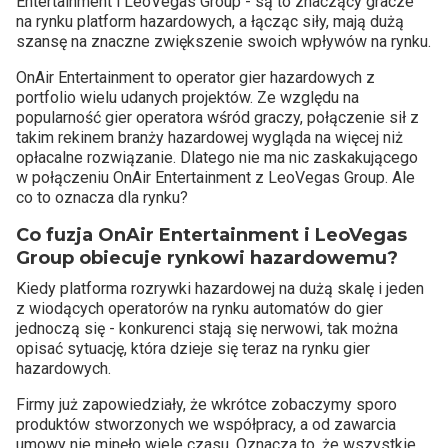
Entertainment i LeoVegas Group - są to znaczący gracze
na rynku platform hazardowych, a łącząc siły, mają dużą
szansę na znaczne zwiększenie swoich wpływów na rynku.
OnAir Entertainment to operator gier hazardowych z
portfolio wielu udanych projektów. Ze względu na
popularność gier operatora wśród graczy, połączenie sił z
takim rekinem branży hazardowej wygląda na więcej niż
opłacalne rozwiązanie. Dlatego nie ma nic zaskakującego
w połączeniu OnAir Entertainment z LeoVegas Group. Ale
co to oznacza dla rynku?
Co fuzja OnAir Entertainment i LeoVegas
Group obiecuje rynkowi hazardowemu?
Kiedy platforma rozrywki hazardowej na dużą skalę i jeden
z wiodących operatorów na rynku automatów do gier
jednoczą się - konkurenci stają się nerwowi, tak można
opisać sytuację, która dzieje się teraz na rynku gier
hazardowych.
Firmy już zapowiedziały, że wkrótce zobaczymy sporo
produktów stworzonych we współpracy, a od zawarcia
umowy nie minęło wiele czasu. Oznacza to, że wszystkie