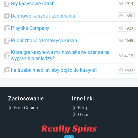
Gry kasynowe Crash
1914
Darmowe kasyna i Ludomania
1650
Playtika Company
1923
Publiczność darmowych kasyn
1648
Która gra kasynowa ma największe szanse na
2719
wygranie pieniędzy?
Ile trzeba mieć lat, aby pójść do kasyna?
4423
Zastosowanie
Inne linki
Free Casino
Blog
O nas