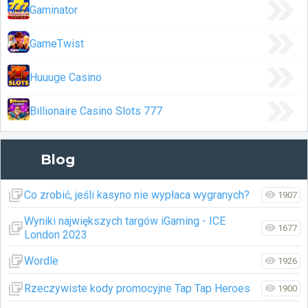
Gaminator
GameTwist
Huuuge Casino
Billionaire Casino Slots 777
Blog
Co zrobić, jeśli kasyno nie wypłaca wygranych?
1907
Wyniki największych targów iGaming - ICE
1677
London 2023
Wordle
1926
Rzeczywiste kody promocyjne Tap Tap Heroes
1900