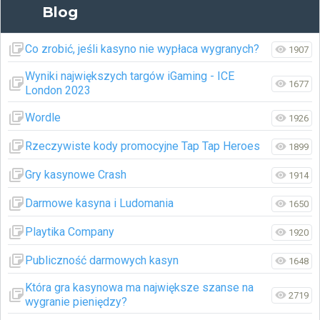
Blog
Co zrobić, jeśli kasyno nie wypłaca wygranych?
1907
Wyniki największych targów iGaming - ICE
1677
London 2023
Wordle
1926
Rzeczywiste kody promocyjne Tap Tap Heroes
1899
Gry kasynowe Crash
1914
Darmowe kasyna i Ludomania
1650
Playtika Company
1920
Publiczność darmowych kasyn
1648
Która gra kasynowa ma największe szanse na
2719
wygranie pieniędzy?