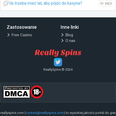
Ile trzeba mieć lat, aby pójść do kasyna?
4423
Zastosowanie
Inne linki
Free Casino
Blog
O nas
ReallySpins © 2024
reallyspins.com (
contact@reallyspins.com
) to wysokiej jakości portal do gier,