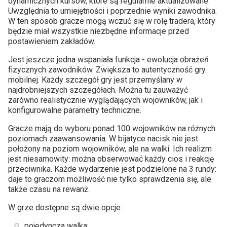
dynamicznych kursów, które są regularnie aktualizowane.
Uwzględnia to umiejętności i poprzednie wyniki zawodnika.
W ten sposób gracze mogą wczuć się w rolę tradera, który
będzie miał wszystkie niezbędne informacje przed
postawieniem zakładów.
Jest jeszcze jedna wspaniała funkcja - ewolucja obrażeń
fizycznych zawodników. Zwiększa to autentyczność gry
mobilnej. Każdy szczegół gry jest przemyślany w
najdrobniejszych szczegółach. Można tu zauważyć
zarówno realistycznie wyglądających wojowników, jak i
konfigurowalne parametry techniczne.
Gracze mają do wyboru ponad 100 wojowników na różnych
poziomach zaawansowania. W bijatyce nacisk nie jest
położony na poziom wojowników, ale na walki. Ich realizm
jest niesamowity: można obserwować każdy cios i reakcję
przeciwnika. Każde wydarzenie jest podzielone na 3 rundy:
daje to graczom możliwość nie tylko sprawdzenia się, ale
także czasu na rewanż.
W grze dostępne są dwie opcje:
pojedyncza walka;