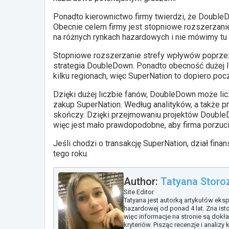
Ponadto kierownictwo firmy twierdzi, że DoubleD
Obecnie celem firmy jest stopniowe rozszerzanie
na różnych rynkach hazardowych i nie mówimy tu 
Stopniowe rozszerzanie strefy wpływów poprzez
strategia DoubleDown. Ponadto obecność dużej l
kilku regionach, więc SuperNation to dopiero poc
Dzięki dużej liczbie fanów, DoubleDown może li
zakup SuperNation. Według analityków, a także pr
skończy. Dzięki przejmowaniu projektów DoubleD
więc jest mało prawdopodobne, aby firma porzuciła
Jeśli chodzi o transakcję SuperNation, dział fin
tego roku.
Author:
Tatyana Storo
Site Editor
Tatyana jest autorką artykułów eksp
hazardowej od ponad 4 lat. Zna ist
więc informacje na stronie są dok
kryteriów. Pisząc recenzje i analizy