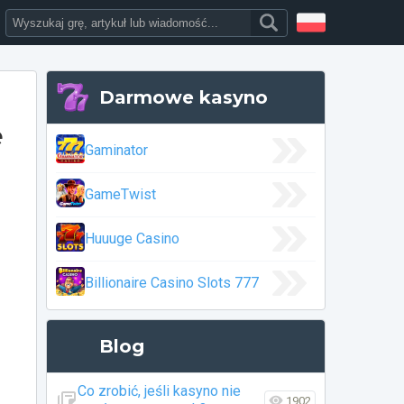
Darmowe kasyno
e
Gaminator
GameTwist
Huuuge Casino
Billionaire Casino Slots 777
Blog
Co zrobić, jeśli kasyno nie
1902