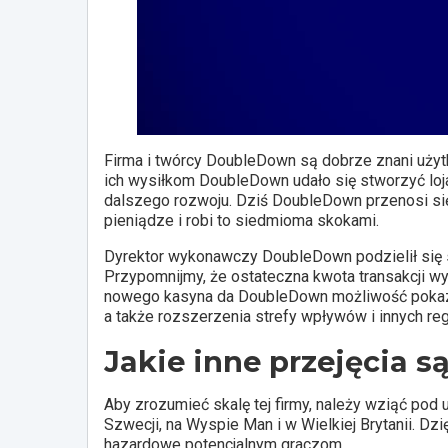
Firma i twórcy DoubleDown są dobrze znani użytk
ich wysiłkom DoubleDown udało się stworzyć loj
dalszego rozwoju. Dziś DoubleDown przenosi się
pieniądze i robi to siedmioma skokami.
Dyrektor wykonawczy DoubleDown podzielił się 
Przypomnijmy, że ostateczna kwota transakcji wy
nowego kasyna da DoubleDown możliwość pokazan
a także rozszerzenia strefy wpływów i innych re
Jakie inne przejęcia 
Aby zrozumieć skalę tej firmy, należy wziąć pod
Szwecji, na Wyspie Man i w Wielkiej Brytanii. D
hazardowe potencjalnym graczom.