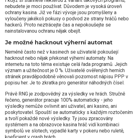
I když si stáhnete některou z variant takových programů,
nebudete je moci používat. Důvodem je vysoká úroveň
ochrany kasina. Již ve fázi vývoje jsou promyšleny a
vyloučeny jakékoli pokusy o podvod ze strany hráčů nebo
hackerů. Proto neztrácejte čas a nepokoušejte se
nainstalovanou ochranu nějak obejít.
Je možné hacknout výherní automat
Neméně často než v kasinech se uživatelé pokoušejí
hacknout nebo nějak překonat výherní automaty. Na
internetu na toto téma existuje celá řada programů. Jejich
význam a užitečnost je 0 %. Uživatelé ověřených herních
stránek pravděpodobně věnovali pozornost nápisu PPP v
popisu her. Je to zkratka pro generátor náhodných čísel.
Právě RNG je zodpovědný za výsledky ve hrách. Stručně
řečeno, generátor pracuje 100% automaticky - jeho
výsledky nemůže ovlivnit ani uživatel, ani kasino, ani
poskytovatel. Spouští se automaticky s každým roztočením
a tvoří pokaždé nové výsledky. Ty jsou zpracovány
systémem a na obrazovce kasina hráč vidí kombinaci
symbolů ve slotech, vypadlé karty v pokeru nebo ruletě,
koeficient v crash hrách.