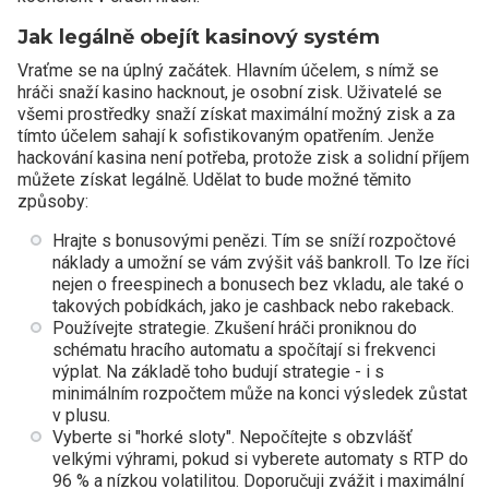
Jak legálně obejít kasinový systém
Vraťme se na úplný začátek. Hlavním účelem, s nímž se
hráči snaží kasino hacknout, je osobní zisk. Uživatelé se
všemi prostředky snaží získat maximální možný zisk a za
tímto účelem sahají k sofistikovaným opatřením. Jenže
hackování kasina není potřeba, protože zisk a solidní příjem
můžete získat legálně. Udělat to bude možné těmito
způsoby:
Hrajte s bonusovými penězi. Tím se sníží rozpočtové
náklady a umožní se vám zvýšit váš bankroll. To lze říci
nejen o freespinech a bonusech bez vkladu, ale také o
takových pobídkách, jako je cashback nebo rakeback.
Používejte strategie. Zkušení hráči proniknou do
schématu hracího automatu a spočítají si frekvenci
výplat. Na základě toho budují strategie - i s
minimálním rozpočtem může na konci výsledek zůstat
v plusu.
Vyberte si "horké sloty". Nepočítejte s obzvlášť
velkými výhrami, pokud si vyberete automaty s RTP do
96 % a nízkou volatilitou. Doporučuji zvážit i maximální