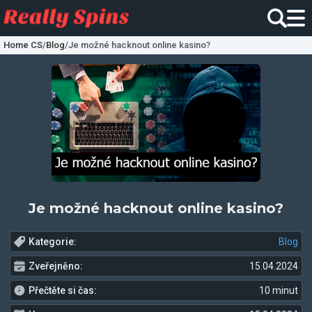
Home CS
/
Blog
/
Je možné hacknout online kasino?
Je možné hacknout online kasino?
Kategorie:
Blog
Zveřejněno:
15.04.2024
Přečtěte si čas:
10 minut