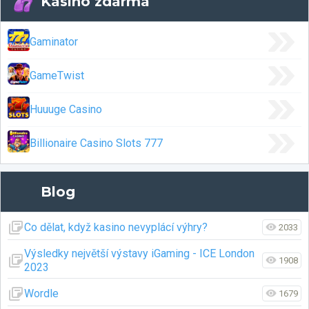
Kasino zdarma
Gaminator
GameTwist
Huuuge Casino
Billionaire Casino Slots 777
Blog
Co dělat, když kasino nevyplácí výhry?
2033
Výsledky největší výstavy iGaming - ICE London
1908
2023
Wordle
1679