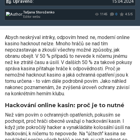
Upraveno:
15.04.2024
Abych neskrýval intriky, odpovím hned: ne, moderní online
kasino hacknout nelze. Mnoho hráčů se nad tím
nepozastavuje a zkouší všechny možné způsoby, jak
Taťjana Storoženko
1145
obranu obejít. V 50 % případů to nevede k ničemu jinému
Editor webu
než ke ztrátě času a úsilí. V dalších 50 % za takové pokusy
správa kasina přitahuje hráče k odpovědnosti. Proč je
nemožné hacknout kasino a jaká ochranná opatření jsou k
tomu určena - to vám dále podrobně povím. Jako náhled
nakonec poznamenám, že zvýšená úroveň ochrany závisí
na konkrétním herním klubu.
Hackování online kasin: proč je to nutné
Než vám povím o ochranných opatřeních, pokusím se
pochopit, proč hráči obecně uvažují o hackování kasin. I
když jste pokročilý hacker a vynakládáte kolosální úsilí na
hackování, k ničemu to nepovede. Na "účtech" kasina se
neukládají peníze všech hráčů a jen tak si vzít jackpot se