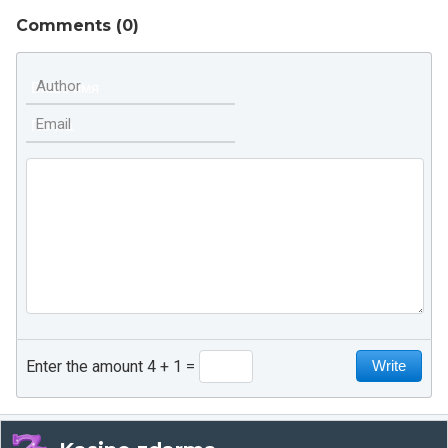
Comments (
0
)
Author
Email
Enter the amount 4 + 1