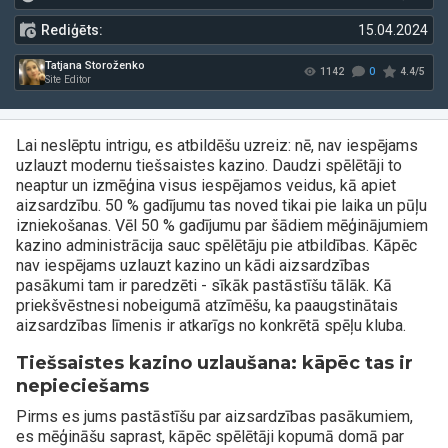
Rediģēts:
15.04.2024
Lai neslēptu intrigu, es atbildēšu uzreiz: nē, nav iespējams
uzlauzt modernu tiešsaistes kazino. Daudzi spēlētāji to
neaptur un izmēģina visus iespējamos veidus, kā apiet
Tatjana Storoženko
1142
aizsardzību. 50 % gadījumu tas noved tikai pie laika un pūļu
Site Editor
izniekošanas. Vēl 50 % gadījumu par šādiem mēģinājumiem
kazino administrācija sauc spēlētāju pie atbildības. Kāpēc
nav iespējams uzlauzt kazino un kādi aizsardzības
pasākumi tam ir paredzēti - sīkāk pastāstīšu tālāk. Kā
priekšvēstnesi nobeigumā atzīmēšu, ka paaugstinātais
aizsardzības līmenis ir atkarīgs no konkrētā spēļu kluba.
Tiešsaistes kazino uzlaušana: kāpēc tas ir
nepieciešams
Pirms es jums pastāstīšu par aizsardzības pasākumiem,
es mēģināšu saprast, kāpēc spēlētāji kopumā domā par