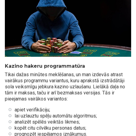
Kazino hakeru programmatūra
Tikai dažas minūtes meklēšanas, un man izdevās atrast
vairākus programmu variantus, kuru aprakstā izstrādātāji
sola veiksmīgu jebkura kazino uzlaušanu. Lielākā daļa no
tām ir maksas, taču ir arī bezmaksas versijas. Tās ir
pieejamas vairākos variantos:
apiet verifikāciju;
lai uzlauztu spēļu automātu algoritmus;
analizēt spēlēs veiktās likmes;
kopēt citu cilvēku personas datus;
prognozēt iespējamos iznākumus.