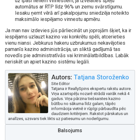
uz īpaši lieliem vinnestiem, ja izvēlaties spēļu
automātus ar RTP līdz 96% un zemu svārstīgumu.
Iesaku ņemt vērā arī pakalpojumu sniedzēja noteikto
maksimālo iespējamo vinnestu apmēru.
Ja man nav izdevies jūs pārliecināt un joprojām šķiet, ka ir
iespējams uzlauzt kazino vai konkrētu spēli, atcerieties
vienu niansi. Jebkurus hakeru uzbrukumus nekavējoties
pamanīs kazino administrācija, un sliktā gadījumā tas
novedīs pie administratīvās vai kriminālatbildības. Labāk
neriskēt un apiet kazino sistēmu legāli.
Autors:
Tatjana Storoženko
Site Editor
Tatjana ir ReallySpins ekspertu rakstu autore.
Viņa azartspēļu nozarē strādā vairāk nekā 4
gadus. Viņa pārzina tiešsaistes kazino
būtību no sākuma līdz galam, tāpēc
informācija vietnē ir rūpīgi pārbaudīta pēc
daudziem kritērijiem. Rakstot pārskatus un
analīzes, uzsvars tiek likts uz patiesumu un noderīgumu.
Balsojums