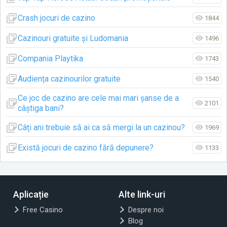
Crash jocuri de cazino
1844
Cazinouri gratuite și Ludomania
1496
Compania Playtika
1743
Audiența cazinourilor gratuite
1540
Ce joc de cazino are cele mai mari șanse de a
2101
câștiga bani?
Câți ani trebuie să ai ca să mergi la un cazinou?
1969
Există jocuri de cazino fără depunere?
1133
Aplicație
Alte link-uri
Free Casino
Despre noi
Blog