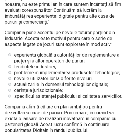
noastre, nu este primul an în care suntem încântați să fim
evaluați corespunzător. Continuăm să lucrăm la
îmbunătățirea experienței digitale pentru alte case de
pariuri și comercianți."
Compania pune accentul pe nevoile tuturor părților din
industrie. Acesta este motivul pentru care o serie de
aspecte legate de jocuri sunt explorate în mod activ:
experiența globală a autorităților de reglementare a
pieței și a altor operatori de pariuri;
tendințele industriei;
probleme în implementarea produselor tehnologice;
nevoile utilizatorilor la diferite niveluri;
actualizările în domeniul tehnologiilor digitale;
cerințele jurisdicționale;
specificul asistenței publicului și calitatea serviciilor.
Compania afirmă că are un plan ambițios pentru
dezvoltarea casei de pariuri. Prin urmare, în curând va
exista o lansare de realizări inovatoare în companie cu
parteneri globali. Acest lucru confirmă în continuare
popularitatea Digitain în rândul publicului.