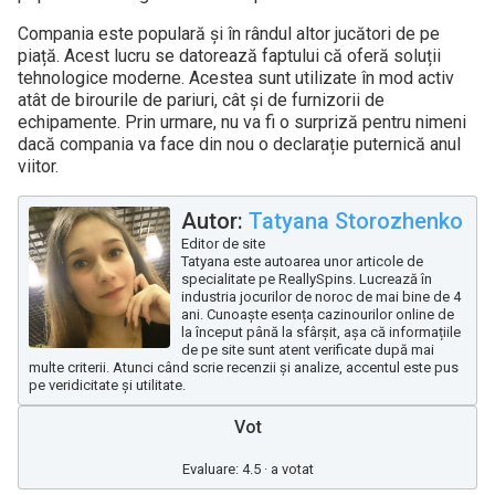
Compania este populară și în rândul altor jucători de pe
piață. Acest lucru se datorează faptului că oferă soluții
tehnologice moderne. Acestea sunt utilizate în mod activ
atât de birourile de pariuri, cât și de furnizorii de
echipamente. Prin urmare, nu va fi o surpriză pentru nimeni
dacă compania va face din nou o declarație puternică anul
viitor.
Autor:
Tatyana Storozhenko
Editor de site
Tatyana este autoarea unor articole de
specialitate pe ReallySpins. Lucrează în
industria jocurilor de noroc de mai bine de 4
ani. Cunoaște esența cazinourilor online de
la început până la sfârșit, așa că informațiile
de pe site sunt atent verificate după mai
multe criterii. Atunci când scrie recenzii și analize, accentul este pus
pe veridicitate și utilitate.
Vot
Evaluare: 4.5 · a votat