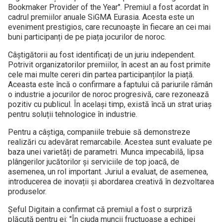
Bookmaker Provider of the Year". Premiul a fost acordat în
cadrul premiilor anuale SiGMA Eurasia. Acesta este un
eveniment prestigios, care recunoaște în fiecare an cei mai
buni participanți de pe piața jocurilor de noroc.
Câștigătorii au fost identificați de un juriu independent.
Potrivit organizatorilor premiilor, în acest an au fost primite
cele mai multe cereri din partea participanților la piață.
Aceasta este încă o confirmare a faptului că pariurile rămân
o industrie a jocurilor de noroc progresivă, care rezonează
pozitiv cu publicul. În același timp, există încă un strat uriaș
pentru soluții tehnologice în industrie.
Pentru a câștiga, companiile trebuie să demonstreze
realizări cu adevărat remarcabile. Acestea sunt evaluate pe
baza unei varietăți de parametri. Munca impecabilă, lipsa
plângerilor jucătorilor și serviciile de top joacă, de
asemenea, un rol important. Juriul a evaluat, de asemenea,
introducerea de inovații și abordarea creativă în dezvoltarea
produselor.
Șeful Digitain a confirmat că premiul a fost o surpriză
plăcută pentru ei: "În ciuda muncii fructuoase a echipei