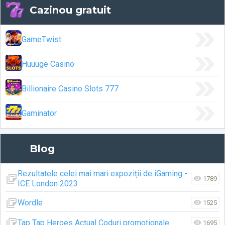
Cazinou gratuit
GameTwist
Huuuge Casino
Billionaire Casino Slots 777
Gaminator
Blog
Rezultatele celei mai mari expoziții de iGaming -
1789
ICE London 2023
Wordle
1525
Tap Tap Heroes Actual Coduri promoționale
1695