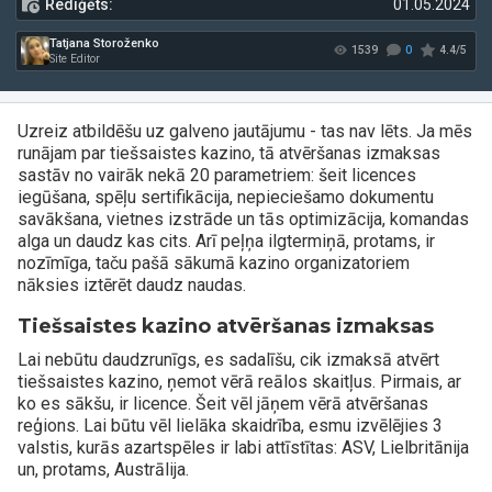
Rediģēts:
01.05.2024
Uzreiz atbildēšu uz galveno jautājumu - tas nav lēts. Ja mēs
runājam par tiešsaistes kazino, tā atvēršanas izmaksas
sastāv no vairāk nekā 20 parametriem: šeit licences
Tatjana Storoženko
1539
iegūšana, spēļu sertifikācija, nepieciešamo dokumentu
Site Editor
savākšana, vietnes izstrāde un tās optimizācija, komandas
alga un daudz kas cits. Arī peļņa ilgtermiņā, protams, ir
nozīmīga, taču pašā sākumā kazino organizatoriem
nāksies iztērēt daudz naudas.
Tiešsaistes kazino atvēršanas izmaksas
Lai nebūtu daudzrunīgs, es sadalīšu, cik izmaksā atvērt
tiešsaistes kazino, ņemot vērā reālos skaitļus. Pirmais, ar
ko es sākšu, ir licence. Šeit vēl jāņem vērā atvēršanas
reģions. Lai būtu vēl lielāka skaidrība, esmu izvēlējies 3
valstis, kurās azartspēles ir labi attīstītas: ASV, Lielbritānija
un, protams, Austrālija.