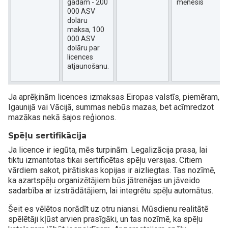
gadam - 200
mēnesis
000 ASV
dolāru
maksa, 100
000 ASV
dolāru par
licences
atjaunošanu.
Ja aprēķinām licences izmaksas Eiropas valstīs, piemēram,
Igaunijā vai Vācijā, summas nebūs mazas, bet acīmredzot
mazākas nekā šajos reģionos.
Spēļu sertifikācija
Ja licence ir iegūta, mēs turpinām. Legalizācija prasa, lai
tiktu izmantotas tikai sertificētas spēļu versijas. Citiem
vārdiem sakot, pirātiskas kopijas ir aizliegtas. Tas nozīmē,
ka azartspēļu organizētājiem būs jātrenējas un jāveido
sadarbība ar izstrādātājiem, lai integrētu spēļu automātus.
Šeit es vēlētos norādīt uz otru niansi. Mūsdienu realitātē
spēlētāji kļūst arvien prasīgāki, un tas nozīmē, ka spēļu