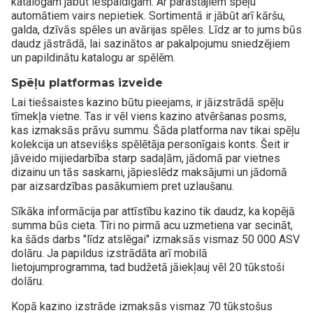
katalogam jābūt iespaidīgam. Ar parastajiem spēļu
automātiem vairs nepietiek. Sortimentā ir jābūt arī kāršu,
galda, dzīvās spēles un avārijas spēles. Līdz ar to jums būs
daudz jāstrādā, lai sazinātos ar pakalpojumu sniedzējiem
un papildinātu katalogu ar spēlēm.
Spēļu platformas izveide
Lai tiešsaistes kazino būtu pieejams, ir jāizstrādā spēļu
tīmekļa vietne. Tas ir vēl viens kazino atvēršanas posms,
kas izmaksās prāvu summu. Šāda platforma nav tikai spēļu
kolekcija un atsevišķs spēlētāja personīgais konts. Šeit ir
jāveido mijiedarbība starp sadaļām, jādomā par vietnes
dizainu un tās saskarni, jāpieslēdz maksājumi un jādomā
par aizsardzības pasākumiem pret uzlaušanu.
Sīkāka informācija par attīstību kazino tik daudz, ka kopējā
summa būs cieta. Tīri no pirmā acu uzmetiena var secināt,
ka šāds darbs "līdz atslēgai" izmaksās vismaz 50 000 ASV
dolāru. Ja papildus izstrādāta arī mobilā
lietojumprogramma, tad budžetā jāiekļauj vēl 20 tūkstoši
dolāru.
Kopā kazino izstrāde izmaksās vismaz 70 tūkstošus