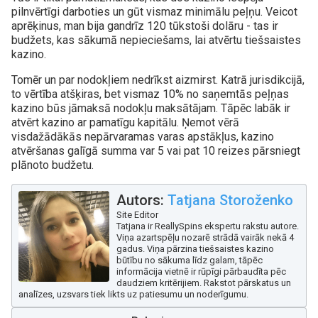
pilnvērtīgi darboties un gūt vismaz minimālu peļņu. Veicot
aprēķinus, man bija gandrīz 120 tūkstoši dolāru - tas ir
budžets, kas sākumā nepieciešams, lai atvērtu tiešsaistes
kazino.
Tomēr un par nodokļiem nedrīkst aizmirst. Katrā jurisdikcijā,
to vērtība atšķiras, bet vismaz 10% no saņemtās peļņas
kazino būs jāmaksā nodokļu maksātājam. Tāpēc labāk ir
atvērt kazino ar pamatīgu kapitālu. Ņemot vērā
visdažādākās nepārvaramas varas apstākļus, kazino
atvēršanas galīgā summa var 5 vai pat 10 reizes pārsniegt
plānoto budžetu.
Autors:
Tatjana Storoženko
Site Editor
Tatjana ir ReallySpins ekspertu rakstu autore.
Viņa azartspēļu nozarē strādā vairāk nekā 4
gadus. Viņa pārzina tiešsaistes kazino
būtību no sākuma līdz galam, tāpēc
informācija vietnē ir rūpīgi pārbaudīta pēc
daudziem kritērijiem. Rakstot pārskatus un
analīzes, uzsvars tiek likts uz patiesumu un noderīgumu.