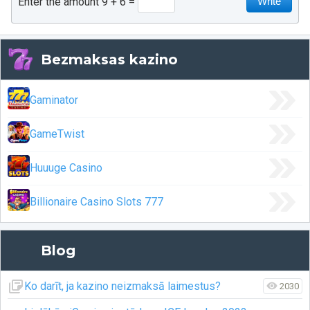
Enter the amount 9 + 6
Bezmaksas kazino
Gaminator
GameTwist
Huuuge Casino
Billionaire Casino Slots 777
Blog
Ko darīt, ja kazino neizmaksā laimestus?
2030