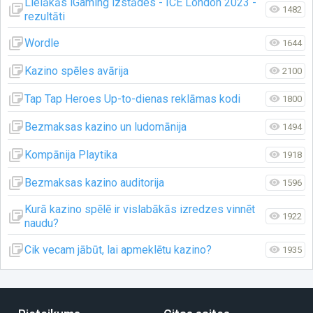
Lielākās iGaming izstādes - ICE London 2023 -
1482
rezultāti
Wordle
1644
Kazino spēles avārija
2100
Tap Tap Heroes Up-to-dienas reklāmas kodi
1800
Bezmaksas kazino un ludomānija
1494
Kompānija Playtika
1918
Bezmaksas kazino auditorija
1596
Kurā kazino spēlē ir vislabākās izredzes vinnēt
1922
naudu?
Cik vecam jābūt, lai apmeklētu kazino?
1935