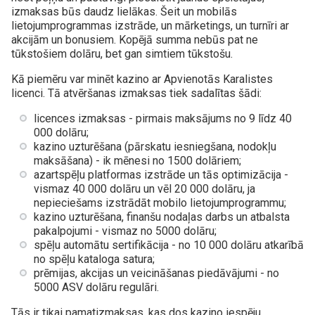
izmaksas būs daudz lielākas. Šeit un mobilās
lietojumprogrammas izstrāde, un mārketings, un turnīri ar
akcijām un bonusiem. Kopējā summa nebūs pat ne
tūkstošiem dolāru, bet gan simtiem tūkstošu.
Kā piemēru var minēt kazino ar Apvienotās Karalistes
licenci. Tā atvēršanas izmaksas tiek sadalītas šādi:
licences izmaksas - pirmais maksājums no 9 līdz 40
000 dolāru;
kazino uzturēšana (pārskatu iesniegšana, nodokļu
maksāšana) - ik mēnesi no 1500 dolāriem;
azartspēļu platformas izstrāde un tās optimizācija -
vismaz 40 000 dolāru un vēl 20 000 dolāru, ja
nepieciešams izstrādāt mobilo lietojumprogrammu;
kazino uzturēšana, finanšu nodaļas darbs un atbalsta
pakalpojumi - vismaz no 5000 dolāru;
spēļu automātu sertifikācija - no 10 000 dolāru atkarībā
no spēļu kataloga satura;
prēmijas, akcijas un veicināšanas piedāvājumi - no
5000 ASV dolāru regulāri.
Tās ir tikai pamatizmaksas, kas dos kazino iespēju