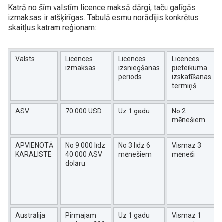
Katrā no šīm valstīm licence maksā dārgi, taču galīgās
izmaksas ir atšķirīgas. Tabulā esmu norādījis konkrētus
skaitļus katram reģionam:
Valsts
Licences
Licences
Licences
izmaksas
izsniegšanas
pieteikuma
periods
izskatīšanas
termiņš
ASV
70 000 USD
Uz 1 gadu
No 2
mēnešiem
APVIENOTĀ
No 9 000 līdz
No 3 līdz 6
Vismaz 3
KARALISTE
40 000 ASV
mēnešiem
mēneši
dolāru
Austrālija
Pirmajam
Uz 1 gadu
Vismaz 1