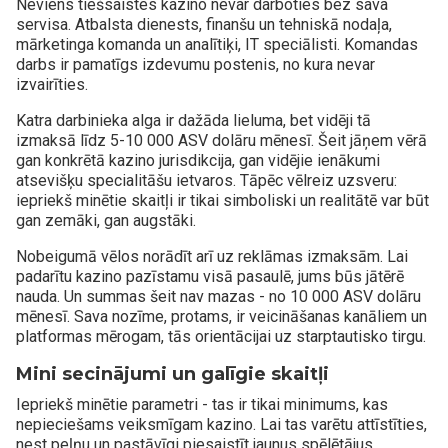
Neviens tiešsaistes kazino nevar darboties bez sava
servisa. Atbalsta dienests, finanšu un tehniskā nodaļa,
mārketinga komanda un analītiķi, IT speciālisti. Komandas
darbs ir pamatīgs izdevumu postenis, no kura nevar
izvairīties.
Katra darbinieka alga ir dažāda lieluma, bet vidēji tā
izmaksā līdz 5-10 000 ASV dolāru mēnesī. Šeit jāņem vērā
gan konkrētā kazino jurisdikcija, gan vidējie ienākumi
atsevišķu specialitāšu ietvaros. Tāpēc vēlreiz uzsveru:
iepriekš minētie skaitļi ir tikai simboliski un realitātē var būt
gan zemāki, gan augstāki.
Nobeigumā vēlos norādīt arī uz reklāmas izmaksām. Lai
padarītu kazino pazīstamu visā pasaulē, jums būs jātērē
nauda. Un summas šeit nav mazas - no 10 000 ASV dolāru
mēnesī. Sava nozīme, protams, ir veicināšanas kanāliem un
platformas mērogam, tās orientācijai uz starptautisko tirgu.
Mini secinājumi un galīgie skaitļi
Iepriekš minētie parametri - tas ir tikai minimums, kas
nepieciešams veiksmīgam kazino. Lai tas varētu attīstīties,
nest peļņu un pastāvīgi piesaistīt jaunus spēlētājus,