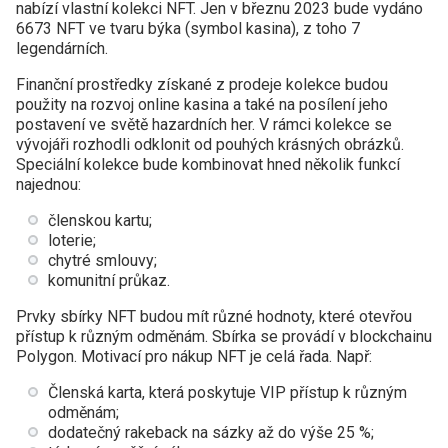
nabízí vlastní kolekci NFT. Jen v březnu 2023 bude vydáno
6673 NFT ve tvaru býka (symbol kasina), z toho 7
legendárních.
Finanční prostředky získané z prodeje kolekce budou
použity na rozvoj online kasina a také na posílení jeho
postavení ve světě hazardních her. V rámci kolekce se
vývojáři rozhodli odklonit od pouhých krásných obrázků.
Speciální kolekce bude kombinovat hned několik funkcí
najednou:
členskou kartu;
loterie;
chytré smlouvy;
komunitní průkaz.
Prvky sbírky NFT budou mít různé hodnoty, které otevřou
přístup k různým odměnám. Sbírka se provádí v blockchainu
Polygon. Motivací pro nákup NFT je celá řada. Např:
Členská karta, která poskytuje VIP přístup k různým
odměnám;
dodatečný rakeback na sázky až do výše 25 %;