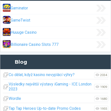
Gaminator
GameTwist
Huuuge Casino
Billionaire Casino Slots 777
Blog
Co dělat, když kasino nevyplácí výhry?
2034
Výsledky největší výstavy iGaming - ICE London
1909
2023
Wordle
1680
Tap Tap Heroes Up-to-date Promo Codes
1955