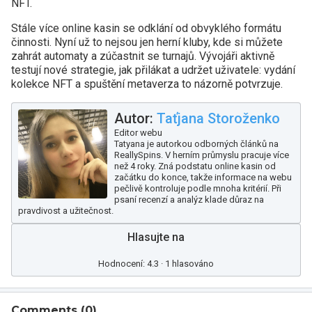
NFT.
Stále více online kasin se odklání od obvyklého formátu
činnosti. Nyní už to nejsou jen herní kluby, kde si můžete
zahrát automaty a zúčastnit se turnajů. Vývojáři aktivně
testují nové strategie, jak přilákat a udržet uživatele: vydání
kolekce NFT a spuštění metaverza to názorně potvrzuje.
Autor:
Taťjana Storoženko
Editor webu
Tatyana je autorkou odborných článků na
ReallySpins. V herním průmyslu pracuje více
než 4 roky. Zná podstatu online kasin od
začátku do konce, takže informace na webu
pečlivě kontroluje podle mnoha kritérií. Při
psaní recenzí a analýz klade důraz na
pravdivost a užitečnost.
Hlasujte na
Hodnocení: 4.3 · 1 hlasováno
Comments (
0
)