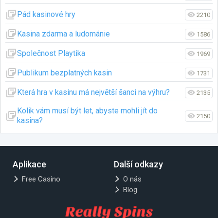
Pád kasinové hry
2210
Kasina zdarma a ludománie
1586
Společnost Playtika
1969
Publikum bezplatných kasin
1731
Která hra v kasinu má největší šanci na výhru?
2135
Kolik vám musí být let, abyste mohli jít do
2150
kasina?
Aplikace
Další odkazy
Free Casino
O nás
Blog