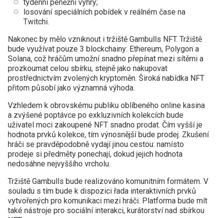
týdenní peněžní výhry;
losování speciálních pobídek v reálném čase na
Twitchi.
Nakonec by mělo vzniknout i tržiště Gambulls NFT. Tržiště
bude využívat pouze 3 blockchainy: Ethereum, Polygon a
Solana, což hráčům umožní snadno přepínat mezi sítěmi a
prozkoumat celou sbírku, stejně jako nakupovat
prostřednictvím zvolených kryptoměn. Široká nabídka NFT
přitom působí jako významná výhoda.
Vzhledem k obrovskému publiku oblíbeného online kasina
a zvýšené poptávce po exkluzivních kolekcích bude
uživatel moci zakoupené NFT snadno prodat. Čím vyšší je
hodnota prvků kolekce, tím výnosnější bude prodej. Zkušení
hráči se pravděpodobně vydají jinou cestou: namísto
prodeje si předměty ponechají, dokud jejich hodnota
nedosáhne nejvyššího vrcholu.
Tržiště Gambulls bude realizováno komunitním formátem. V
souladu s tím bude k dispozici řada interaktivních prvků
vytvořených pro komunikaci mezi hráči. Platforma bude mít
také nástroje pro sociální interakci, kurátorství nad sbírkou