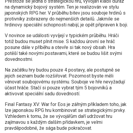
Přestože se jedná o strategickou hru, vývojáři kladli důraz
na dynamický bojový systém. Ten je realizován ve stylu
japonských RPG her. V průběhu bitev jsou souboje hrdinů s
protivníky zobrazeny do nejmenších detailů. Jakmile se
hrdinovy speciální schopnosti nabijí, je opět připraven k boji.
V novince se události vyvíjejí v typickém průběhu. Hráči
totiž budou muset plnit mise. S každou úrovní se hráč
posune dále v příběhu a otevře si tak nový obsah. Hra
potěší také novými postavami, které se budou lišit svými
dovednostmi.
Na začátku hry budou pouze 4 postavy, ale postupně se
jejich seznam bude rozšiřovat. Pozornost byste měli
věnovat soubojovému systému. Souboje ve hře nevyžadují
účast hráče. Stačí si pouze vybrat tým 5 bojovníků a
aktivovat speciální sadu dovedností.
Final Fantasy XV: War for Eos je zářným příkladem toho, jak
lze japonskou RPG hru kombinovat se strategickými prvky.
Vzhledem k tomu, že se vývojářům daří udržovat hru
zajímavou s každým dalším přídavkem, je velmi
pravděpodobné, že sága bude pokračovat.