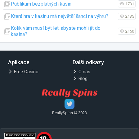
Publikum bezplatných kasin
1731
Která hra v kasinu má největší šanci na výhru?
2135
Kolik vám musí být let, abyste mohli jít do
2150
kasina?
Aplikace
Další odkazy
Free Casino
O nás
Blog
ReallySpins © 2023