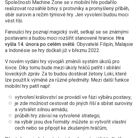
Společnosti Machine Zone se v mobilní hře podařilo
realizovat rozsáhlé bitvy s protivníky a promyšlený příběh,
sběr surovin a režim týmové hry. Jen vyvolení budou moci
vést říši.
Fanoušci hry poznají magický svět, setkají se se známými
postavami a budou moci rozšířit stanovené hranice.
Hra
vyšla 14. února po celém světě
. Obyvatelé Filipín, Malajsie
a Indonésie se hry dočkali již v březnu 2022.
V novém vydání hry vývojáři změnili systém úkolů pro
lovce. Díky tomu bude mezi úkoly hráčů patřit i sbírání
loveckých zpráv. Za to budou dostávat žetony Loki, které
lze použít k výměně za různé předměty. Mezi další funkce
mobilní hry patří např:
vytvoření království se provádí ve fázi výběru postavy;
je zde možnost cestovat do jiných říší a sbírat suroviny
a vytvářet silnou armádu;
průběh hry závisí na vytvořené strategii;
na výběr jsou dva formáty: můžete si vytvořit vlastní
cech nebo se připojit ke zkušeným hráčům;