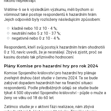
nikoho nepřekvapí.
Vrátíme-li se k výsledkům výzkumu, měli bychom si
všimnout také postoje respondentů k hazardním hrám.
Jejich odpovědi byly rozloženy následujícím způsobem:
kladně nebo 10 z 10 - 4 %;
neutrální nebo 5 z 10 - 37 %;
negativně nebo 0 z 10 - 4 %.
Respondenti, kteří svůj postoj k hazardním hrám ohodnotili
0 z 10, navíc uvedli, že je nesnášejí. Zbývá zjistit, proč se
kasinu dostalo tak příznivého hodnocení.
Plány Komise pro hazardní hry pro rok 2024
Komise Spojeného království pro hazardní hry plánuje
zveřejnit druhou část studie v červnu 2024. Ta se bude
zabývat dopadem hazardních her na finanční situaci
respondentů. Podle předběžných údajů se studie bude
týkat 4 500 obyvatel Spojeného království - půjde o muže a
ženy ve věku od 18 do 60 let.
Zatímco studie je v aktivní fázi realizace, nám zbývá