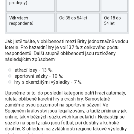
prodejny)
Věk všech
Od 35 do 54 let
Od 18 do
respondentů
54 let
Jak jistě tušíte, v oblíbenosti mezi Brity jednoznačně vedou
loterie. Pro hazardní hry je volí 37 % z celkového počtu
respondentů. Další stupně oblíbenosti jsou rozloženy
následujícím způsobem:
stírací losy - 13 %;
sportovní sázky - 10 %;
hry s okamžitými výsledky - 7 %.
Ujasněme si to: do poslední kategorie patří hrací automaty,
ruleta, oblíbené karetní hry a crash hry. Samostatně
zaměřme svou pozornost na sportovní sázení. Ve
Spojeném království jsou legalizovány, a tudíž přijímány jak
online, tak v běžných sázkových kancelářích. Nejčastěji se
sázelo na sporty, jako jsou fotbal, psí dostihy a koňské
dostihy. S ohledem na zvláštnosti regionu takové výsledky