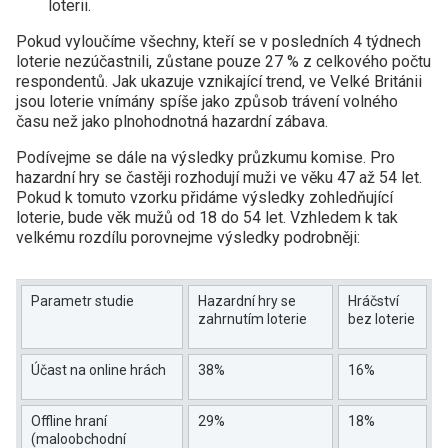
loterii.
Pokud vyloučíme všechny, kteří se v posledních 4 týdnech
loterie nezúčastnili, zůstane pouze 27 % z celkového počtu
respondentů. Jak ukazuje vznikající trend, ve Velké Británii
jsou loterie vnímány spíše jako způsob trávení volného
času než jako plnohodnotná hazardní zábava.
Podívejme se dále na výsledky průzkumu komise. Pro
hazardní hry se častěji rozhodují muži ve věku 47 až 54 let.
Pokud k tomuto vzorku přidáme výsledky zohledňující
loterie, bude věk mužů od 18 do 54 let. Vzhledem k tak
velkému rozdílu porovnejme výsledky podrobněji:
Parametr studie
Hazardní hry se
Hráčství
zahrnutím loterie
bez loterie
Účast na online hrách
38%
16%
Offline hraní
29%
18%
(maloobchodní