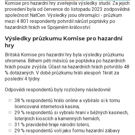
Komise pro hazardní hry zveřejnila výsledky studií. Za jejich
provedení byla od července do listopadu 2023 zodpovědná
společnost NatCen. Výsledky jsou ohromující - průzkum
mezi 4 801 respondenty potvrdil nárůst poptávky po
hazardních hrách ve Spojeném království.
Výsledky průzkumu Komise pro hazardní
hry
Britská Komise pro hazardní hry byla výsledky průzkumu
ohromena. Během pěti měsíců se poptávka po hazardních
hrách pouze zvýšila. Účast na hazardních hrách potvrdilo 48
% dotázaných. V době průzkumu hráli alespoň 1krát za
poslední 4 týdny.
Odpovědi respondentů byly rozloženy následovně:
38 % respondentů hrálo online a vybíralo si k tomu
licencovaná internetová kasina;
29 % respondentů si vybralo hraní v běžných kasinech,
loterijních kioscích a kamenných hernách;
31 % pravidelně hraje národní loterii;
29 % respondentů volí jako formu hazardní zábavy