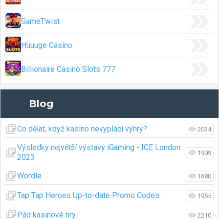
GameTwist
Huuuge Casino
Billionaire Casino Slots 777
Blog
Co dělat, když kasino nevyplácí výhry?
2034
Výsledky největší výstavy iGaming - ICE London
1909
2023
Wordle
1680
Tap Tap Heroes Up-to-date Promo Codes
1955
Pád kasinové hry
2210