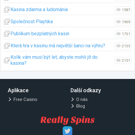
Kasina zdarma a ludománie
1587
Společnost Playtika
1969
Publikum bezplatných kasin
1731
Která hra v kasinu má největší šanci na výhru?
2135
Kolik vám musí být let, abyste mohli jít do
2151
kasina?
Aplikace
Další odkazy
Free Casino
O nás
Blog