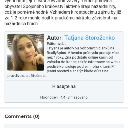
vyhodnotit její 1. část a vyvodit závěry. Téměř polovina
obyvatel Spojeného království aktivně hraje hazardní hry,
což je poměrně hodně. Vzhledem k rostoucímu zájmu by již
za 1-2 roky mohlo dojít k prudkému nárůstu závislosti na
hazardních hrách.
Autor:
Taťjana Storoženko
Editor webu
Tatyana je autorkou odborných článků na
ReallySpins. V herním průmyslu pracuje více
než 4 roky. Zná podstatu online kasin od
začátku do konce, takže informace na webu
pečlivě kontroluje podle mnoha kritérií. Při
psaní recenzí a analýz klade důraz na
pravdivost a užitečnost.
Hlasujte na
Hodnocení: 4.4 · 3 hlasováno
Comments (
0
)